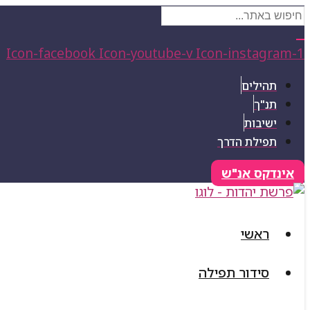
Icon-facebook
Icon-youtube-v
Icon-instagram-1
תהילים
תנ"ך
ישיבות
תפילת הדרך
אינדקס אנ"ש
ראשי
סידור תפילה