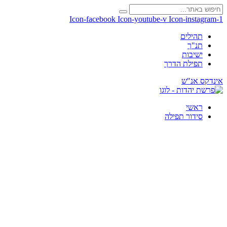
Icon-facebook
Icon-youtube-v
Icon-instagram-1
תהילים
תנ"ך
ישיבות
תפילת הדרך
אינדקס אנ"ש
ראשי
סידור תפילה