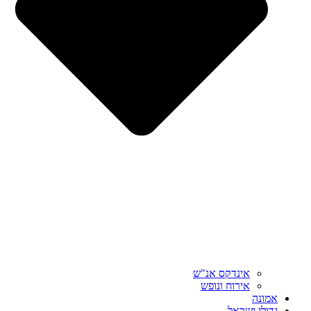
אינדקס אנ"ש
אירוח ונופש
אמונה
גדולי ישראל