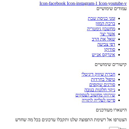
Icon-facebook
Icon-instagram-1
Icon-youtube-v
עמודים שימושיים
זמני כניסת שבת
ברכת המזון
מחשבון גימטריה
אשר יצר
שאל את הרב
דפי צביעה
סודוקו
אינדקס אנ״ש
קישורים שימושיים
חברת שיווק דיגיטלי
טיפול בחרדות
סורגים שקופים
ניקוי חלונות בגובה
שירותי מחשוב לעסקים
פייטן לעלייה לתורה
הישארו מעודכנים
הצטרפו אל רשימת התפוצה שלנו ותקבלו עדכונים בכל מה שחדש