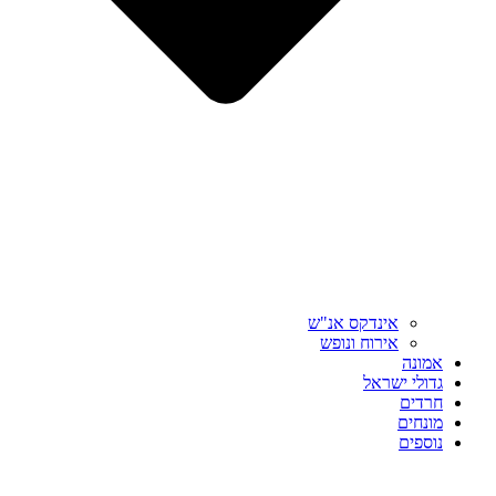
אינדקס אנ"ש
אירוח ונופש
אמונה
גדולי ישראל
חרדים
מונחים
נוספים