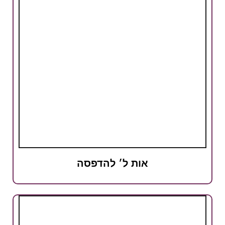
אות ל׳ להדפסה