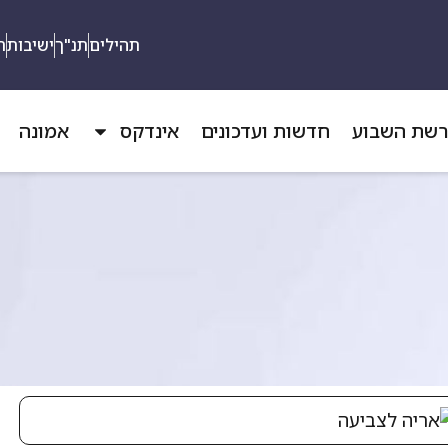
תהילים
תנ"ך
ישיבות
ת
שת השבוע
חדשות ועדכונים
אינדקס
אמונה