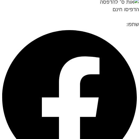
פיסו חינם
פו: