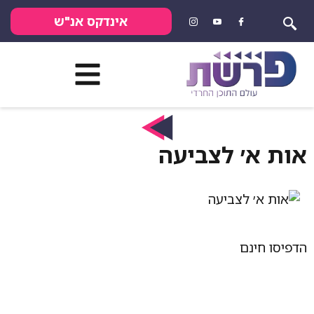
אינדקס אנ"ש
׳ לצביעה
נם