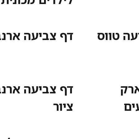
עה טווס
דף צביעה ארנב
ארק
דף צביעה ארנב
ים
ציור