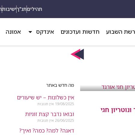
תהילים
תנ"ך
ישיבות
ת
שת השבוע
חדשות ועדכונים
אינדקס
אמונה
מה חדש באתר
אין כשלונות – יש שיעורים
19/08/2025
אין תגובות
נוטריון חגי
ובואו נדבר קצת זוגיות
26/06/2025
אין תגובות
דאגה? למה? כמה? ואיך?