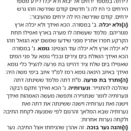
לידתה במספר ירחים אל יבוא ולא יכלו לידע מספר
הירחים כי היו לה ג' חדשים קודם שגירשה וזהו גרש
ירחים. קודם שגירשה היו לה ירחים מהעיבור::
{ג}ולא יכלה
. ב' במסורה. הכא ואידך ולא יכלה ארץ
מגוריהם. מלמד שעשתה לו מערה בארץ ואפילו תחת
הקרקע חפרו אחריו מפני שידעו שמשם יצא הגואל וזהו
לא יכלה ארץ ולא יכלה עוד הצפינו:
גומא
. ג' במסורה
הכא ואידך השולח בים צירים ובכלי גומא על פני המים
שאפילו בים שלח ציר דהיינו בת פרעה להציל כלי גומא
ואידך באיוב היגאה גומא רמז למ"ד איוב בימי משה היה:
{ה}ותרד בת פרעה
. ס"ת דתה מלמד ששינתה דתה
שהלכה להתגייר:
ונערותיה
. ג' הכא ואידך ותקם רבקה
ונערותיה לומר שנתגיירה ותפשה מעשה האמהות ואידך
וישנה ואת נערותיה וישנה ששינתה את דתה ואת
נערותיה שבא המלאך והרגום לפי שמנעוה לקחת התיבה
ולקחה נערות אחרות:
{ו}והנה נער בוכה
. זה אהרן שהניחתו אצל התיבה. נער