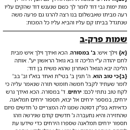
מות ימות גבי דוד לומר לך כשם שנענש דוד שהקים עליו
רעה מביתו שאבשלום בנו רצה להרגו גם פרעה משה
שנתגדל בביתו קם עליו והביא עליו כל המכות:
שמות פרק-ב
{א}
וילך איש:
ב' במסורה
. הכא ואידך וילך איש מבית
לחם יהודה ע"י הליכה זו בא גואל הראשון יע". אותה
הליכה יבא הגואל האחרון שהוא משיח בן דוד:
{ב}כי טוב הוא
. ה' תגין ב' בטי"ת ואחד בוא"ו וב' בב'
לומר שעתיד לקבל חמשה חומשי תורה שנאמר עליה כי
לקח טוב נתתי לכם:
ירחים
. ד' במסורה. הכא ואידך גרש
ירחים, במספר ירחים אל יבוא, תספור ירחים תמלאנה.
כדאיתא בפ"ק דסוטה שמנו לה המצריים ט' חדשים מיום
שהחזירה והיא נתעברה ג' חדשים קודם שגירשה וזהו
תספור ירחים תמלאנה שספרו הירחים כדי שידעו עת