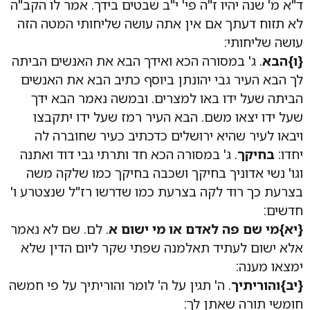
ד"א מ' שנה יהיו ז"ה פי' י"ב שבטים בידך. אמר לו הקב"ה
לא תזוח דעתך אם אין אתה עושה שליחותי המטה הזה
עושה שליחותי:
{ו}הבא
. ג' במסורה הכא ואידך הבא את האנשים הביתה
לך הבא העיר גבי יהונתן ביוסף כתיב הבא את האנשים
הביתה שעל ידו באו למצרים. ובמשה נאמר הבא ידך
שעל ידו יצאו משם. הבא העיר רמז שעל ידו יתקבצו
ויבאו לעיר שהיא ירושלים כדכתיב כעיר שחוברה לה
יחדו:
בחיקך
. ג' במסורה הכא חד ותרתי גבי דוד ואתנה
וגו' נשי אדוניך בחיקך ושכבה בחיקך כמו שלקה משה
בצרעת כך רוד לקה בצרעת כמו שדרשו רז"ל שנצטרע ו'
חדשים:
{יא}מי שם פה לאדם או מי ישום א
. לם. שם לא נאמר
אלא ישום לעתיד תאלמנה שפתי שקר ליום הדין שלא
ימצאו מענה:
{יב}והוריתיך
. ה' תגין על ה' לומר והוריתיך על פי חמשה
חומשי תורה שאתן לך: