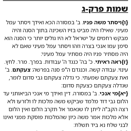
שמות פרק-ג
{ו}ויסתר משה פניו
. ב' במסורה הכא ואידך ויסתר עמל
מעיני. שאילו היה מביט בזיו השכינה בתוך הסנה והיה
מבקש רחמים על ישראל לא היו גולים יותר כי הסנה הוא
סימן עמו אנכי בצרה וזהו ויסתר עמל מעיני שאם לא
היה מסתיר פניו היה מסתיר עמל מעיני:
{ז}ראה ראיתי
. כ' בה' כנגד ה' עבודות. בפרך. מרר. לחץ.
עינוי. עבודה קשה. וכנגדם ה"פ סנה בפרשה:
צעקתם
. ב'
ואת צעקתם שמעתי. כי גדלה צעקתם גבי סדום לומר,
שגדלה צעקתם כצעקת סדום:
{יא}מי אנכי
. ב' במסורה. דין ואידך מי אנכי הביאותני עד
הלום גבי דוד מלמד שביקש משה מלכות לו ולזרעו ולא
רצה הקב"ה ליתן לו שנאמר אל תקרב הלום ואין הלום
אלא מלכות אמר משה כיון שהמלכות פוסקת ממני ואינו
לבני שלח נא ביד תשלח: