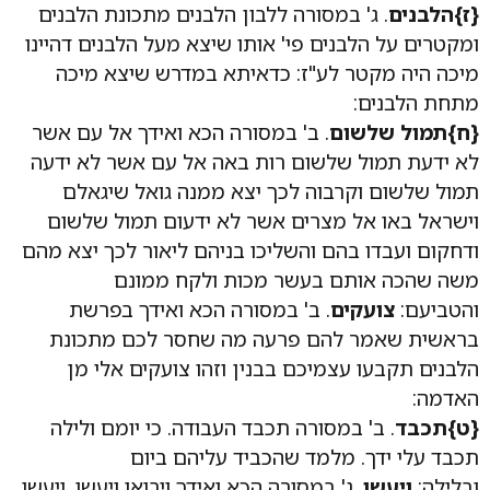
{ז}הלבנים
. ג' במסורה ללבון הלבנים מתכונת הלבנים
ומקטרים על הלבנים פי' אותו שיצא מעל הלבנים דהיינו
מיכה היה מקטר לע"ז: כדאיתא במדרש שיצא מיכה
מתחת הלבנים:
{ח}תמול שלשום
. ב' במסורה הכא ואידך אל עם אשר
לא ידעת תמול שלשום רות באה אל עם אשר לא ידעה
תמול שלשום וקרבוה לכך יצא ממנה גואל שיגאלם
וישראל באו אל מצרים אשר לא ידעום תמול שלשום
ודחקום ועבדו בהם והשליכו בניהם ליאור לכך יצא מהם
משה שהכה אותם בעשר מכות ולקח ממונם
והטביעם:
צועקים
. ב' במסורה הכא ואידך בפרשת
בראשית שאמר להם פרעה מה שחסר לכם מתכונת
הלבנים תקבעו עצמיכם בבנין וזהו צועקים אלי מן
האדמה:
{ט}תכבד
. ב' במסורה תכבד העבודה. כי יומם ולילה
תכבד עלי ידך. מלמד שהכביד עליהם ביום
ובלילה:
ויעשו
. ג' במסורה הכא ואידך ויבואו ויעשו. ויעשו