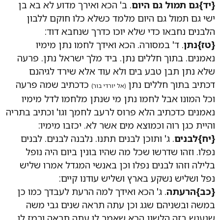
{יד}גם תמול גם היום
. ב' הכא ואירך מדוע לא בא בן
ישי גם תמול גם היום מלמד כשלא כלו חוקם ללבון
הלבנים נחבאו כדי שלא יוכו כדרך שנחבא דוד:
{טז}נתן
. ד' במסורה. הכא ואידך לחמו נתן מימיו
נאמנים. בתוך חללים נתן. ביד מלך ישראל נתן. פרעה
שלא נתן תבן טבע בים ולא עוד אלא שירד לגיהנם
דכתיב בתוך חללים נתן
כדכתיב שמה פרעה
(אל יורדי בור)
וכל המונו אבל לחמו נתן מי שנתן מלחמו לדל מימיו
נאמנים כדכתיב הלא פרוס לרעב לחמך וגו' וכתיב בתריה
והיית כגן רוה וכמוצא מים אשר לא. יכזבו מימיו:
{יח}לבנים
. ג' ותוכן לבנים תתנו. נלבנה לבנים. לבנים
נפלו. וזהו שדרשו שכל מה שהיו בונין ביום היה נופל
בלילה וזהו לבנים נפלו וכן באנשי המגדל אמרו שליש
נפל ושליש נשקע בארץ ושליש עודנו קיים:
{כב}הרעתה
. ג' הכא ואידך למה הרעת לעבדך כמו כן
במשה ובשניהם שגג וכן עתה תראה שנים גבי משה
שנענש בזה הלשון הכא שאמר לו עתה תראה ורמז לו