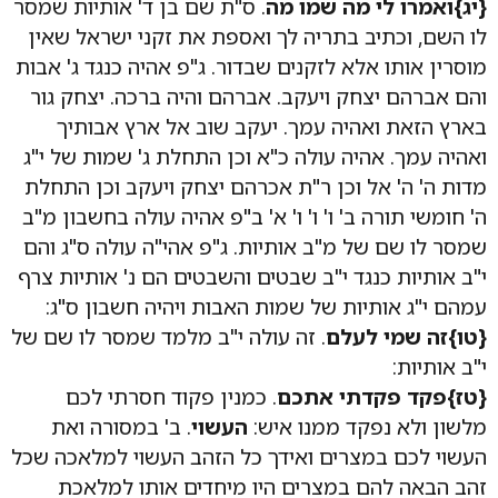
{יג}ואמרו לי מה שמו מה
. ס"ת שם בן ד' אותיות שמסר
לו השם, וכתיב בתריה לך ואספת את זקני ישראל שאין
מוסרין אותו אלא לזקנים שבדור. ג"פ אהיה כנגד ג' אבות
והם אברהם יצחק ויעקב. אברהם והיה ברכה. יצחק גור
בארץ הזאת ואהיה עמך. יעקב שוב אל ארץ אבותיך
ואהיה עמך. אהיה עולה כ"א וכן התחלת ג' שמות של י"ג
מדות ה' ה' אל וכן ר"ת אכרהם יצחק ויעקב וכן התחלת
ה' חומשי תורה ב' ו' ו' ו' א' ב"פ אהיה עולה בחשבון מ"ב
שמסר לו שם של מ"ב אותיות. ג"פ אהי"ה עולה ס"ג והם
י"ב אותיות כנגד י"ב שבטים והשבטים הם נ' אותיות צרף
עמהם י"ג אותיות של שמות האבות ויהיה חשבון ס"ג:
{טו}זה שמי לעלם
. זה עולה י"ב מלמד שמסר לו שם של
י"ב אותיות:
{טז}פקד פקדתי אתכם
. כמנין פקוד חסרתי לכם
מלשון ולא נפקד ממנו איש:
העשוי
. ב' במסורה ואת
העשוי לכם במצרים ואידך כל הזהב העשוי למלאכה שכל
זהב הבאה להם במצרים היו מיחדים אותו למלאכת