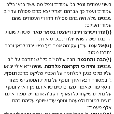
בשני עמודים ונפל בג' עמודים ונפל מה עשה בנאו בי"ב
עמודים ועמד כך אברהם ויצחק יצא מהם פסולת עד י"ב
שבטים שלא היה בהם פסולת וזהו ווי העמודים שהם
עמודי העולם:
{ז}
פרו וישרצו וירבו ויעצמו במאד מאד
. ששה לשונות
הן כנגד ששה שהיו יולדות בכרס אחד:
{ט}
אל עמו
. עיי"ן עקומה אמר בע' נפש ירדו לכאן וכבר
נתרבו ממנו:
{י}
הבה נתחכמה
. הבה עולה י"ב כלו' שנתחכם על י"ב
שבטים:
והיה כי תקראנה מלחמה
. שהיה ירא אולי יבואו
עליו מלכי כנען למלחמה על הכסף שליקט מהם:
ונוסף
.
ג' במסורה הכא ואידך ונוסף על נחלת המטה. יש מפזר
ונוסף עוד. שאמרו מצרים שיגרשו אותנו מן הארץ ונוסף
על נחלתו שיקחו כל הארץ והקב"ה אומר יש מפזר אתם
רוצים לפזרם ולמעטם ונוסף עוד שיוסף עליהם כהם
אלף פעמים: