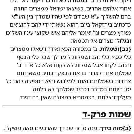
ריקם: לא תלכו:
ב' במסורה לא תלכו ריקם
. לא תלכו
אחרי אלהים אחרים. כשיצאו ישראל ממצרים התרה
בהם להשליך ע"א שבידם לפי שהיו עומדין בין העו"א
כדכתיב ביחזקאל ביום ההוא נשאתי ידי להם להוציאם
מארץ מצרים וגו' ואומר אליהם איש שקוצי עיניו השליכו
ובגלולי מצרים אל תטמאו:
{כב}ושמלות
. ב' במסורה הכא ואידך וישאלו ממצרים
כלי כסף וכלי זהב ושמלות לומר לך שכל כלי הבסף
והזהב לקחו אבל שמלות לא לקחו אלא כל אחד ב'
שמלות אחד לצרור בו את הבצק דכתיב משארותם
צרורות בשמלותם ואחד למלבוש והיא הספיקה להם כל
ימי היותם במדבר דכתיב שמלתך לא בלתה
מעליך:ונצלתם. בגימטריא כמצולה שאין בה דגים:
שמות פרק-ד
{ב}מזה בידך
. מזה מ' זה שבידך שארבעים סאה משקלו.