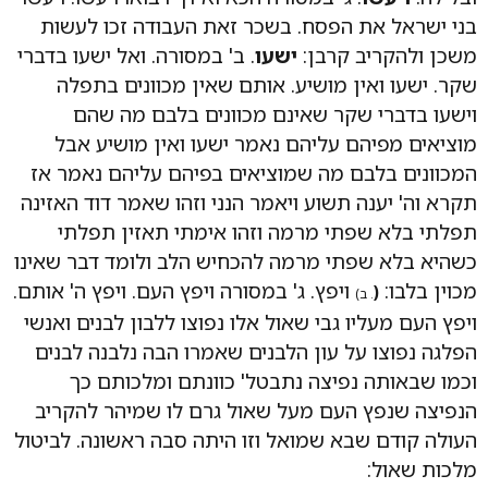
בני ישראל את הפסח. בשכר זאת העבודה זכו לעשות
משכן ולהקריב קרבן:
ישעו
. ב' במסורה. ואל ישעו בדברי
שקר. ישעו ואין מושיע. אותם שאין מכוונים בתפלה
וישעו בדברי שקר שאינם מכוונים בלבם מה שהם
מוציאים מפיהם עליהם נאמר ישעו ואין מושיע אבל
המכוונים בלבם מה שמוציאים בפיהם עליהם נאמר אז
תקרא וה' יענה תשוע ויאמר הנני וזהו שאמר דוד האזינה
תפלתי בלא שפתי מרמה וזהו אימתי תאזין תפלתי
כשהיא בלא שפתי מרמה להכחיש הלב ולומד דבר שאינו
מכוין בלבו:
ויפץ. ג' במסורה ויפץ העם. ויפץ ה' אותם.
(
. ב)
ויפץ העם מעליו גבי שאול אלו נפוצו ללבון לבנים ואנשי
הפלגה נפוצו על עון הלבנים שאמרו הבה נלבנה לבנים
וכמו שבאותה נפיצה נתבטל' כוונתם ומלכותם כך
הנפיצה שנפץ העם מעל שאול גרם לו שמיהר להקריב
העולה קודם שבא שמואל וזו היתה סבה ראשונה. לביטול
מלכות שאול: