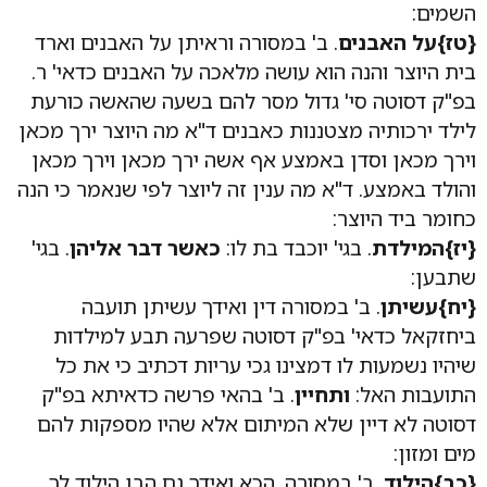
השמים:
{טז}
על האבנים
. ב' במסורה וראיתן על האבנים וארד
בית היוצר והנה הוא עושה מלאכה על האבנים כדאי' ר.
בפ"ק דסוטה סי' גדול מסר להם בשעה שהאשה כורעת
לילד ירכותיה מצטננות כאבנים ד"א מה היוצר ירך מכאן
וירך מכאן וסדן באמצע אף אשה ירך מכאן וירך מכאן
והולד באמצע. ד"א מה ענין זה ליוצר לפי שנאמר כי הנה
כחומר ביד היוצר:
{יז}
המילדת
. בגי' יוכבד בת לו:
כאשר דבר אליהן
. בגי'
שתבען:
{יח}
עשיתן
. ב' במסורה דין ואידך עשיתן תועבה
ביחזקאל כדאי' בפ"ק דסוטה שפרעה תבע למילדות
שיהיו נשמעות לו דמצינו גכי עריות דכתיב כי את כל
התועבות האל:
ותחיין
. ב' בהאי פרשה כדאיתא בפ"ק
דסוטה לא דיין שלא המיתום אלא שהיו מספקות להם
מים ומזון:
{כב}
הילוד
. ב' במסורה. הכא ואידך גם הבן הילוד לך