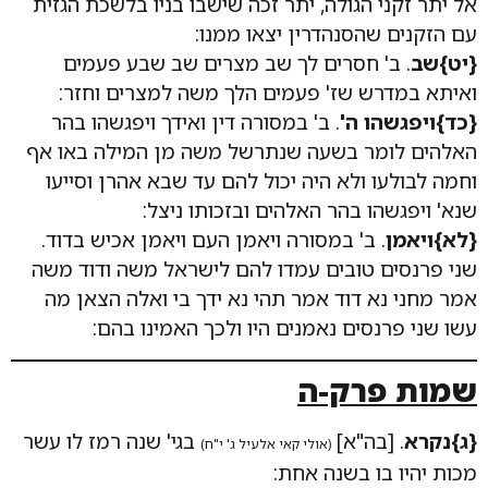
אל יתר זקני הגולה, יתר זכה שישבו בניו בלשכת הגזית
עם הזקנים שהסנהדרין יצאו ממנו:
{יט}שב
. ב' חסרים לך שב מצרים שב שבע פעמים
ואיתא במדרש שז' פעמים הלך משה למצרים וחזר:
{כד}ויפגשהו ה'
. ב' במסורה דין ואידך ויפגשהו בהר
האלהים לומר בשעה שנתרשל משה מן המילה באו אף
וחמה לבולעו ולא היה יכול להם עד שבא אהרן וסייעו
שנא' ויפגשהו בהר האלהים ובזכותו ניצל:
{לא}ויאמן
. ב' במסורה ויאמן העם ויאמן אכיש בדוד.
שני פרנסים טובים עמדו להם לישראל משה ודוד משה
אמר מחני נא דוד אמר תהי נא ידך בי ואלה הצאן מה
עשו שני פרנסים נאמנים היו ולכך האמינו בהם:
שמות פרק-ה
{ג}נקרא
. [בה"א]
בגי' שנה רמז לו עשר
(אולי קאי אלעיל ג' י"ח)
מכות יהיו בו בשנה אחת: