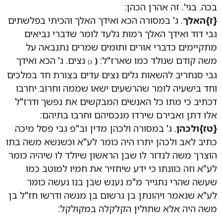
בכה. בגי'. זה אהרן הכהן:
{ז}האלך
. ג' במסורה הכא ואידך האלך והכיתי בפלשתים
גבי דוד ואידך האלך רמות גלעד לומר שדברי נביאים
מתקיימים כדברי אורים ותומים שמרים נתנבאה על
משה קודם שנולד כמו שארז"ל:
נצים. ג' הכא ואידך
(
. ג)
גבי סנחריב להשאות גלים נצים עדים בצורת חד במלכים
וחד בישעיה לומר שהרשעים ישאו שממה וחרוב יחרבו
דכתיב כי מתו כל האנשים המבקשים את נפשך ודרז"ל
אלו דתן ואבירם שירדו מנכסיהם וחרבו בתיהם:
{טז}ולכהן
. ג' במסורה ולכהן מדין וב"פ גבי פסל מיכה
כתיב לאב ולכהן יתרו היה כומר לע"א וכשנשא משה בתו
הוצרך משה לנדור לו שבן הראשון שיולד לו שיהיה כומר
לע"א וזה כוונתו כי ידע שיחזיר את חמיו למוטב כמו
שעשה שהרי נתגייר מ"מ נענש שבן בנו נעשה כומר
לע"א שנאמר ויהונתן בן גרשום בן מנשה ודרשו חז"ל בן
משה היה אלא שתולין הקלקלה במקולקל: