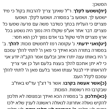
המשכן:
{יח}ושמעו לקלך
. ר"ל שאינך צריך להרבות בקול כי מיד
ישמעו לך. ושמעו ב' במסורה. ושמעו לקלך. ושמעו
מצרים כי העלית בכחך כשדבר משה עם פרעה שמעו כל
מצרים. דבר אחר אע"פ שקולו היה נמוך היה נשמע בכל
ארץ מצרים ולפי שקול בני אדם נמוך לכן הוא חסר:
{יט}ואני ידעתי
. נ' עקומה רמז לחמשים מכות:
להלך
. ב'
במסורה בתורה הכא ואידך כי מאן ה' לתתי להלך עמכם
ג' היו באותו עצה יתרו איוב ובלעם אמר הקב"ה יודע אני
כי לא יתן אתכם להלך בעצת בלעם ועל כן אני צריך
להראותו ידי לבטל עצתו ואמר בלעם מאן ה' לתתי להלך
עמכם לקלל העם:
{כ}אשר אעשה בקרבו
. אשר גי' דצ"ך עד"ש באח"ב
שבקרבו היו רשומות. המכות:
{כא}תלכון
. ב' במסורה הכא ואידך ובמנוסה לא תלכון
להקיש גאולה אחרונה לגאולה ראשונה לענין שלא ילכו