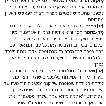
{יא}
ענותו
. ב' במס' הכא ואידך גבי אמנון ותמר לומר לך
מה התם בענין תשמיש אף כאן היו מענים אותם כדי
למעטן מתשמיש לבטלם מפריה ורביה:
רעמסס
. ראשון
מתרוסס:
{יג}
בפרך
. בפה רך שאמר להם בנו לכם ערים לשבת:
{יד}
בחמר
. חסר והוא אותיות ברמ"ח איברים. ד' מיני
ענויין בפסוק וימררו את חייהם בעבודה קשה בחמר
ובלבנים ובכל עבודה בשדה את כל עבודתם אשר עבדו
בהם בפרך. לכך היתה כל מכה ומכה של ד' מכות ולמ"ד
של ה' מכות חשיב נמי ויעבידו מצרים את בני ישראל
בפרך:
{טו}
שפרה
. ב' במס' מתרי לישני. דין ואידך ברוחו שמים
שפרה. כי דרך המילדות שלפעמים שהולד נוצר מת
לוקחת המילדת שפופרת של קנה ומשימה תוך מעיו של
הילד ומנפחת בו ומשיבה רוח לילד וזהו שפרה לשון
שפופרת. ד"א למה נקרא שמה שפרה שמשפרת, את
הולד. אף ברוחו שמים שפרה ע"ש שהקב"ה שפר