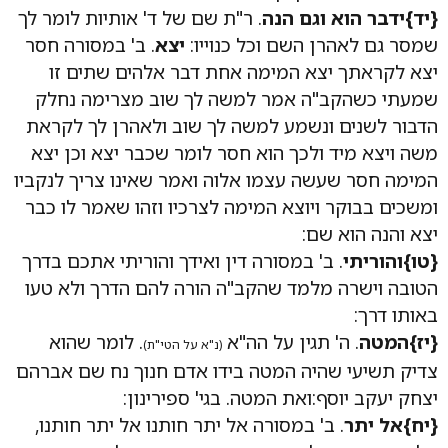
{יד}ידבר הוא וגם הנה
. ר"ת שם של ד' אותיות לומר לך
שמסר גם לאהרן השם וכל כנוייו:
יצא
. ב' במסורה חסר
יצא לקראתך יצא המימה אחת דבר אלהים שתים זו
שמעתי כשהקב"ה אמר למשה לך שוב מצרימה נחלק
הדבור לשנים ונשמע למשה לך שוב ולאהרן לך לקראת
משה ויצא מיד ולכך הוא חסר לומר שכבר יצא וכן יצא
המימה חסר שעשה עצמו אלוה ואמר שאינו צריך לנקביו
ומשכים בבוקר ויוצא המימה לצרכיו וזהו שאמר לו כבר
יצא והנה הוא שם:
{טו}והוריתי
. ב' במסורה דין ואידך והוריתי אתכם בדרך
הטובה וישרה מלמד שהקב"ה הורה להם הדרך ולא טעו
באותו דרך:
{יז}המטה
. ה' תגין על הה"א
. לומר שהוא
(נ"א על הטי"ת)
צדיק תשיעי שהיה המטה בידו אדם חנוך נח שם אברהם
יצחק יעקב יוסף:ואת המטה. בגי' ספירינון:
{יח}אל יתר
. ב' במסורה אל יתר חותנו אל יתר חותנו,