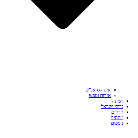
אינדקס אנ"ש
אירוח ונופש
אמונה
גדולי ישראל
חרדים
מונחים
נוספים