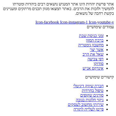
אתר פרשת יהדות הינו אתר המנגיש נושאים רבים ביהדות ומטרתו
להמשיך ולזכות את הרבים. באתר תמצאו מגוון תכנים מרתקים ומעניינים
בקשת רחבה של נושאים.
Icon-facebook
Icon-instagram-1
Icon-youtube-v
עמודים שימושיים
זמני כניסת שבת
ברכת המזון
מחשבון גימטריה
אשר יצר
שאל את הרב
דפי צביעה
סודוקו
אינדקס אנ״ש
קישורים שימושיים
חברת שיווק דיגיטלי
טיפול בחרדות
סורגים שקופים
ניקוי חלונות בגובה
שירותי מחשוב לעסקים
פייטן לעלייה לתורה