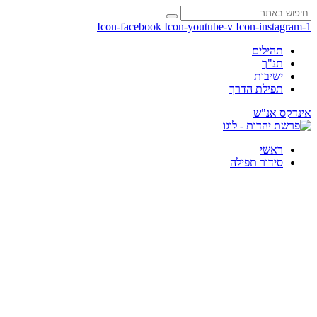
Icon-facebook
Icon-youtube-v
Icon-instagram-1
תהילים
תנ"ך
ישיבות
תפילת הדרך
אינדקס אנ"ש
ראשי
סידור תפילה