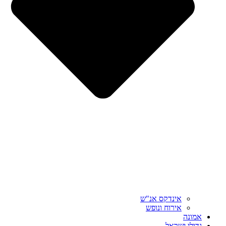
אינדקס אנ"ש
אירוח ונופש
אמונה
גדולי ישראל