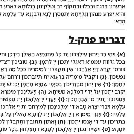
אַרְעֲהוֹן בִּרְגוֹז וּבִכְלוּ וּבִתְקוֹף רַב וְטַלְקִינוּן בְּגָלוּתָא לְאַרַע חו
וְהוּא יִפְרַע מִנְהוֹן וְגַלְיָיתָא יִתְמַסְרָן לָנָא וְלִבְנָנָא עַד עַלְמָא 
הָדָא:
דברים פרק-ל
{א}
וִיהֵי כַד יֵיתוּן עִילַוֵיכוֹן יַת כָּל פִּתְגָמַיָא הָאִילֵן בִּירְכַן וְח
בְּכָל גַלְוַות עַמְמַיָא דְאַגְלֵי יַתְכוֹן יְיָ לְתַמָן:
{ב}
טוּבֵיכוֹן דְצַדִיק
כּוּרְסֵי יְקָרָא דַיְיָ אֱלָהָכוֹן אִין תְּקַבְּלוּן לְמֵימְרֵיהּ כְּכָל מַה דַאֲנ
נַפְשְׁכוֹן:
{ג}
וִיקַבֵּיל מֵימְרֵיהּ בְּרַעֲוָא יַת תְּיוּבְתְּכוֹן וִירַחֵם עֲלֵי
לְתַמָן:
{ד}
אִין יְהוֹן מְבַדְרֵיכוֹן בִּסְיָפֵי שְׁמַיָא מִתַּמָן יִכְנוֹשׁ יַתְ
יְקָרֵב יַתְכוֹן עַל יְדוֹי דְמַלְכָּא מְשִׁיחָא:
{ה}
וְיָעֵלִינְכוֹן מֵימְרָא 
וְיַסְגִינְכוֹן יַתִּיר מִן אַבְהַתְכוֹן:
{ו}
וְיַעֲדֵי יְיָ אֱלָהָכוֹן יַת טִפְּשׁו
עַלְמָא וְיִבְרֵי יִצְרָא טָבָא דִי יַמְלְכִינְכוֹן לְמִירְחַם יַת יְיָ אֱלָהָכוֹן ב
עַלְמִין:
{ז}
וְיִגְרֵי מֵימְרָא דַיְיָ אֱלָהָכוֹן יַת לְוָוטַיָא הָאִלֵין עַל בַּע
בַּתְרֵיכוֹן עַד דִי אָנְסוּ יַתְכוֹן:
{ח}
וְאַתּוּן תְּתוּבוּן וּתְקַבְּלוּן לְמ
יוֹמָנָא:
{ט}
וִישַׁיְירִינְכוֹן יְיָ אֱלָהָכוֹן לְטָבָא דְתַצְלְחוּן בְּכָל עוֹבָד