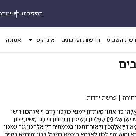
תהילים
תנ"ך
ישיבות
ת
שת השבוע
חדשות ועדכונים
אינדקס
אמונה
בים
ַּד אַתּוּן מְעַתְּדוּן יוֹמָנָא כּוּלְכוֹן קֳדָם יְיָ אֱלָהָכוֹן רֵישֵׁי
ַשׁ יִשְרָאֵל:
{י}
טַפְלְכוֹן וּנְשֵׁיכוֹן וְגִיוֹרֵיכוֹן דִי בְּגוֹ מַשִׁירְוַיֵיכוֹן
א דַיְיָ אֱלָהָכוֹן וּלְאַזְהְרוֹתְכוֹן בְּמוֹמָתֵיהּ דַיְיָ אֱלָהָכוֹן גְזַר עִמְכוֹן
רָא וְהוּא יֶהֱוֵי לְכוֹן לֶאֱלָהָא הֵיכְמָא דְמַלֵיל לְכוֹן וְהֵיכְמָא דְקַיֵים