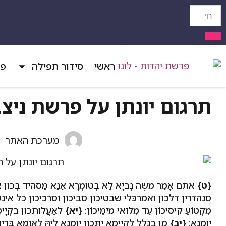
ראשי
סידור תפילה
פר
תרגום יונתן על פרשת ניצ
מערכת האתר
{ט}
אתם אָמַר משֶׁה נְבִיָא לָא בְטוּמְרָא אֲנָא מַסְהִיד בְּכוֹן אֱלָהֵן כ
סַנְהֶדְרִין דִלְכוֹן וַאֲמַרְכְּלֵי שִׁבְטֵיכוֹן סָבֵיכוֹן וְסַרְכֵיכוֹן כָּל אֵינ
מִקְטוֹעַ קִיסֵיכוֹן עַד מִלוּאֵי מֵימֵיכוֹן:
{יא}
לְאַעֲלוּתְכוֹן בִּקְיָימָ
יוֹמָנָא:
{יב}
מִן בִּגְלַל לְקַיָימָא יַתְכוֹן יוֹמָנָא לֵיהּ לְאוּמָא בְּרִי