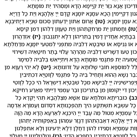
ֹדֵיכוֹן אֲנָא גְזַר יַת קְיָימָא הָדָא וּמַסְהִיד יַת מוֹמָתָא
וּן דְקַיְימִין הָכָא עִמָנָא יוֹמָנָא קֳדָם יְיָ אֱלָהָנָא וְיַת כָּל דָרַיָא
ָא עִמָן יוֹמָנָא:
{טו}
אֲרוּם אַתּוּן יְדַעְתּוּן סְכוּם שְׁנַיָא דְיָתִיבְנָא
טז}
וְחָמִתּוּן יַת מְרַחְקַתְהוֹן וְיַת טַעֲוָון דִלְהוֹן דְמִן קֵיסָא
 בְּבָתַּיָא אַחֲדִין דָמִין בַּתְרֵיהוֹן דְלָא יִתְגַנְבוּן:
{יז}
אִזְדַהֲרוּן
 אוֹ גְנִיסָא אוֹ שִׁיבְטָא דְלִבֵּיהּ מִתְפְּנֵי לְמִטְעֵי יוֹמָנָא מִדַחַלְתָּא
ן טְעוּ דְשָׁרִישׁ דְלִבֵּיהּ מְהַרְהַר עֲלוֹי בָּתַר חִיטָאֵיהּ דְשֵׁירוֹי
ְׁמְעֵיהּ יַת פִּתְגָמֵי מוֹמָתָא הָדָא וְיִתְיָיאֵשׁ בְּלִבֵּיהּ לְמֵימָר
גְלַל לְמוֹסְפָא חוֹבֵי שָׁלוּתָא עַל זְדוֹנוֹתָא:
{יט}
לָא יְהֵי רַעֲוָא מִן
ְּבַר נְשָׁא הַהוּא וְתָחֵיל בֵּיהּ כָּל פִּתְגָמֵי לְוָוטַיָא דִכְתִיבִין
יַפְרִישִׁינֵיהּ יְיָ לְבִישָׁא מִכָּל שִׁבְטַיָא דְיִשְרָאֵל הֵי כְּכָל לְוָוטֵי
ּנֵיכוֹן דִי יְקוּמוּן מִן בַּתְרֵיכוֹן וּבַר עַמְמֵי דְיֵיתֵי מֵאַרַע רְחִיקָא
כב}
כּוּבְרֵיתָא וּמִלְחָא עִם אֵשָׁא מְצַלְהֲבָא תְּהֵי יָקְדָא כָּל
 כָּל עִשְבָּא תִּשְׁתְּקַע הֵיךְ תְּהַפְכָנוּתָא דִסְדוֹם וַעֲמוֹרָא אַדְמָה
כָּל עַמְמַיָא מְטוּל מַה עָבַד יְיָ הֵיכְנָא לְאַרְעָא הָדָא מַה הֲוָה
 דַיְיָ אֱלָהָא דְאַבְהַתְהוֹן דְגָזַר עִמְהוֹן בְּאַפְקוּתֵיהּ יַתְהוֹן
וַות עַמְמַיָא וְסַגִידוּ לְהוֹן דַחֲלָן דְלָא יַדְעִינוּן וְלָא אִתְפַלְגוּן
כָּל לְוָוטַיָא דִכְתִיבִין בְּסִפְרָא הָדֵין:
{כז}
וְטַלְטְלִינוּן יְיָ מֵעִלַוֵי