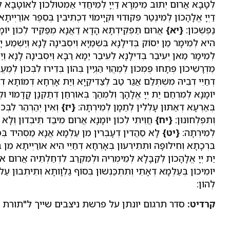
לְטָבָא אֲרוּם יְתוּב מֵימְרָא דַיְיָ לְמֵיחֲדֵי אַמְטוּלְכוֹן לְאוֹטָבָא ל
דַיְיָ אֱלָהָכוֹן לְמִינְטַר פִּקוּדוֹי וּקְיָימוֹי דִכְתִיבִין בְּסֵפֶר אוֹרַיְיתָ
נַפְשְׁכוֹן:
{יא}
אֲרוּם תַּפְקֵידְתָּא הָדָא דַאֲנָא מְפַקֵיד לְכוֹן יוֹמ
הִיא לְמֵימָר מַן יִסוֹק בְּדִילָנָא בִּשְׁמַיָא וְיִסְבִינָהּ לָנָא וְיַשְׁמַע יָ
לְמֵימָר מַאן יְעִיבַר בְּדִילָנָא לְעִיבַר יַמָא רַבָּא וְיִסְבִינָהּ לָנָא וְיַש
מֶדְרָשֵׁיכוֹן פְּתָחוּ פֻּמְכוֹן לְמֶהֱוֵי הַגְיַין בְּהוֹן בְּדֵירוּ לִבְּכוֹן לְמֶ
דְחַיֵי דְבֵיהּ מִשְׁתְּלַם אֲגַר טַב לְצַדִיקַיָא וְיַת אָרְחָא דְמוֹתָא דְב
יוֹמָנָא לְמִרְחַם יַת יְיָ אֱלָהָךְ וְלִמְהַךְ בְּאוֹרְחַן דְתַקְנָן קֳדָמוֹי וּלְמִנ
בְּאַרְעָא דְאַתּוּן עָלְלִין לְתַמָן לְמֵירְתָהּ:
{יז}
וְאִין יְהַרְהַר לִבְּכו
וְתִפְלְחוּנוּן:
{יח}
חֲוֵיתִי לְכוֹן יוֹמָנָא אֲרוּם מֵיבַד תֵּיבְדוּן וְלָא 
לְמֵירְתָהּ:
{יט}
לָא סַהֲדִין דְעָבְרִין מִן עַלְמָא אֲנָא מַסְהִיד בְּכוֹ
בִּרְכָתָא וְחִילוּפָהּ וּתְתֵירְעוּן בְּאָרְחָא דְחַיֵי הִיא אוֹרַיְיתָא מִן בִ
יַת יְיָ אֱלָהָכוֹן לְקַבָּלָא לְמֵימְרֵיהּ וּלְמִקְרַב לִדְחַלְתֵּיהּ אֲרוּם או
יוֹמֵיכוֹן בְּעַלְמָא דְאָתֵי וְתִתְכַּנְשׁוּן בְּסוֹף גַלְוָותָא וְתֵיתְבוּן עַ
לְהוֹן:
קרדיט:
סדר תרגום יונתן על פרשת ניצבים שייך ל"תורת 