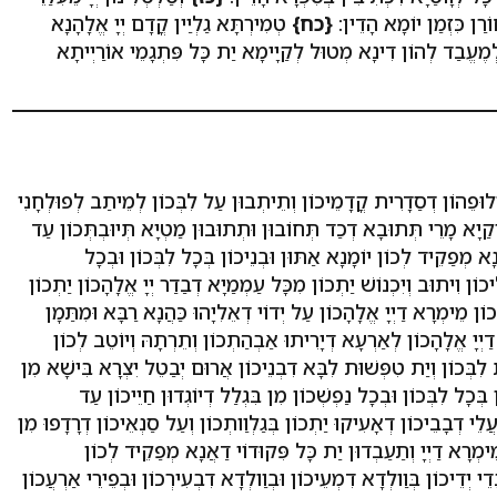
ֹרַן כִּזְמַן יוֹמָא הָדֵין:
{כח}
טְמִירְתָּא גַלְיַין קֳדָם יְיָ אֱלָהָנָא
לְמֶעֱבַד לְהוֹן דִינָא מְטוּל לְקַיָימָא יַת כָּל פִּתְגָמֵי אוֹרַיְיתָא
ִילוּפֵהוֹן דְסַדָרִית קֳדָמֵיכוֹן וְתֵיתְבוּן עַל לִבְּכוֹן לְמֵיתַב לְפוּלְחָנִי
ַיָא מָרֵי תְּתוּבָא דְכַד תְּחוֹבוּן וּתְתוּבוּן מַטְיָא תְּיוּבְתְּכוֹן עַד
ָא מְפַקֵיד לְכוֹן יוֹמָנָא אַתּוּן וּבְנֵיכוֹן בְּכָל לִבְּכוֹן וּבְכָל
כוֹן וִיתוּב וְיִכְנוֹשׁ יַתְכוֹן מִכָּל עַמְמַיָא דְבַדַר יְיָ אֱלָהָכוֹן יַתְכוֹן
כוֹן מֵימְרָא דַיְיָ אֱלָהָכוֹן עַל יְדוֹי דְאֵלִיָהוּ כַּהֲנָא רַבָּא וּמִתַּמָן
דַיְיָ אֱלָהָכוֹן לְאַרְעָא דְיָרִיתוּ אַבְהַתְכוֹן וְתֵרְתָהּ וְיוֹטֵב לְכוֹן
ּת לִבְּכוֹן וְיַת טִפְּשׁוּת לִבָּא דִבְנֵיכוֹן אֲרוּם יְבַטֵל יִצְרָא בִּישָׁא מִן
ְּכָל לִבְּכוֹן וּבְכָל נַפְשְׁכוֹן מִן בִּגְלַל דְיוֹגְדוּן חַיֵיכוֹן עַד
ֲלֵי דְבָבֵיכוֹן דְאָעִיקוּ יַתְכוֹן בְּגַלְוַותְכוֹן וְעַל סַנְאֵיכוֹן דְרָדָפוּ מִן
ֵימְרָא דַיְיָ וְתַעַבְדוּן יַת כָּל פִּקוּדוֹי דַאֲנָא מְפַקֵיד לְכוֹן
ֵי יְדֵיכוֹן בְּוַולְדָא דִמְעֵיכוֹן וּבְוַולְדָא דִבְעִירְכוֹן וּבְפֵירֵי אַרְעֲכוֹן