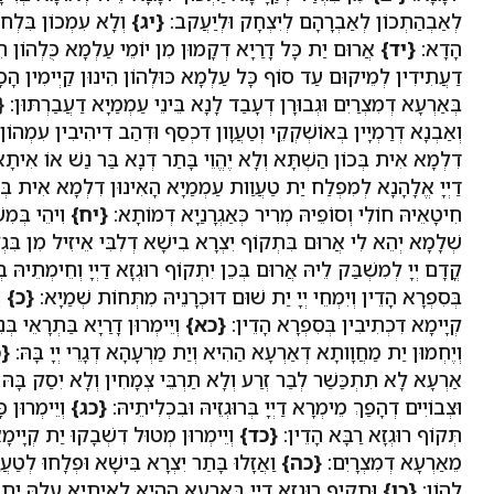
לְאַבְהַתְכוֹן לְאַבְרָהָם לְיִצְחָק וּלְיַעֲקב:
{יג}
וְלָא עִמְכוֹן בִּלְחו
הָדָא:
{יד}
אֲרוּם יַת כָּל דָרַיָא דְקָמוּן מִן יוֹמֵי עַלְמָא כֻּלְהוֹן הִנ
דַעֲתִידִין לְמֵיקוּם עַד סוֹף כָּל עַלְמָא כּוּלְהוֹן הִינוּן קַיְימִין הָכ
בְּאַרְעָא דְמִצְרַיִם וּגְבוּרָן דְעָבַד לָנָא בֵּינֵי עַמְמַיָא דַעֲבַרְתּוּן:
{
וְאַבְנָא דְרַמְיָין בְּאוֹשְׁקְקֵי וְטַעֲוָון דִכְסַף וּדְהַב דִיהִיבִין עִמְהוֹן
דִלְמָא אִית בְּכוֹן הַשְׁתָּא וְלָא יֶהֱוֵי בָּתַר דְנָא בַּר נַשׁ אוֹ אִיתָא
דַיְיָ אֱלָהָנָא לְמִפְלַח יַת טַעֲוַות עַמְמַיָא הָאִינוּן דִלְמָא אִית בְּכוֹ
חִיטָאֵיהּ חוֹלִי וְסוֹפֵיהּ מְרִיר כְּאַגְרָנַיָא דְמוֹתָא:
{יח}
וִיהֵי בְּמִש
שְׁלָמָא יְהֵא לִי אֲרוּם בִּתְקוֹף יִצְרָא בִישָׁא דְלִבִּי אֵיזִיל מִן בִּ
קֳדָם יְיָ לְמִשְׁבַּק לֵיהּ אֲרוּם בְּכֵן יִתְקוֹף רוּגְזָא דַיְיָ וְחֵימְתֵיהּ ב
בְּסִפְרָא הָדֵין וְיִמְחֵי יְיָ יַת שׁוּם דוּכְרָנֵיהּ מִתְּחוֹת שְׁמַיָא:
{כ}
וְ
קְיָימָא דִכְתִיבִין בְּסִפְרָא הָדֵין:
{כא}
וְיֵימְרוּן דָרַיָא בַּתְרָאֵי בְ
וְיֶחְמוּן יַת מַחֲוָותָא דְאַרְעָא הַהִיא וְיַת מַרְעָהָא דְגָרֵי יְיָ בָּהּ:
{
אַרְעָא לָא תִתְכַּשַׁר לְבַר זְרַע וְלָא תַרְבֵּי צְמָחִין וְלָא יִסַק בָּהּ
וּצְבוֹיִים דְהָפַךְ מֵימְרָא דַיְיָ בְּרוּגְזֵיהּ וּבִכְלִיתֵיהּ:
{כג}
וְיֵימְרוּן 
תְּקוֹף רוּגְזָא רַבָּא הָדֵין:
{כד}
וְיֵימְרוּן מְטוּל דִשְׁבָקוּ יַת קְיָימָא
מֵאַרְעָא דְמִצְרָיִם:
{כה}
וַאֲזָלוּ בָּתַר יִצְרָא בִּישָׁא וּפְלָחוּ לְטַעֲ
לְהוֹן:
{כו}
וּתְקֵיף רוּגְזָא דַיְיָ בְּאַרְעָא הַהִיא לְאַיְתַיָא עֲלָהּ יַת 