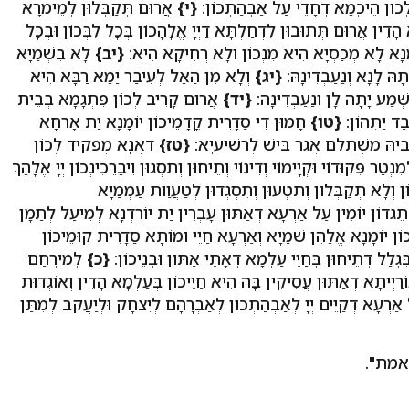
ְכוֹן הֵיכְמָא דְחָדֵי עַל אַבְהַתְכוֹן:
{י}
אֲרוּם תְּקַבְּלוּן לְמֵימְרָא
א הָדֵין אֲרוּם תְּתוּבוּן לִדְחַלְתָּא דַיְיָ אֱלָהָכוֹן בְּכָל לִבְּכוֹן וּבְכָל
ָנָא לָא מְכַסְיָא הִיא מִנְכוֹן וְלָא רְחִיקָא הִיא:
{יב}
לָא בִשְׁמַיָא
תָהּ לָנָא וְנַעַבְדִינָהּ:
{יג}
וְלָא מִן הַאָל לְעִיבַר יַמָא רַבָּא הִיא
ְׁמַע יָתָהּ לָן וְנַעַבְדִינָהּ:
{יד}
אֲרוּם קָרִיב לְכוֹן פִּתְגָמָא בְּבֵית
עֱבַד יַתְהוֹן:
{טו}
חָמוּן דִי סַדָרִית קֳדָמֵיכוֹן יוֹמָנָא יַת אָרְחָא
ֵיהּ מִשְׁתְּלַם אֲגַר בִּישׁ לְרַשִׁיעַיָא:
{טז}
דַאֲנָא מְפַקֵיד לְכוֹן
ְטַר פִּקוּדוֹי וּקְיָימוֹי וְדִינוֹי וְתֵיחוּן וְתִסְגוּן וִיבָרֵכִינְכוֹן יְיָ אֱלָהָךְ
ֹן וְלָא תְקַבְּלוּן וְתִטְעוּן וְתִסְגְדוּן לְטַעֲוַות עַמְמַיָא
תֵגְדוֹן יוֹמִין עַל אַרְעָא דְאַתּוּן עָבְרִין יַת יוֹרְדְנָא לְמֵיעַל לְתַמָן
ן יוֹמָנָא אֱלָהֵן שְׁמַיָא וְאַרְעָא חַיֵי וּמוֹתָא סַדָרִית קוּמֵיכוֹן
ּגְלַל דְתֵיחוּן בְּחַיֵי עַלְמָא דְאָתֵי אַתּוּן וּבְנֵיכוֹן:
{כ}
לְמִירְחַם
ֹרַיְיתָא דְאַתּוּן עֲסִיקִין בָּהּ הִיא חַיֵיכוֹן בְּעַלְמָא הָדֵין וְאוֹגְדוּת
ל אַרְעָא דְקַיֵים יְיָ לְאַבְהַתְכוֹן לְאַבְרָהָם לְיִצְחָק וּלְיַעֲקב לְמִתַּן
אמת".