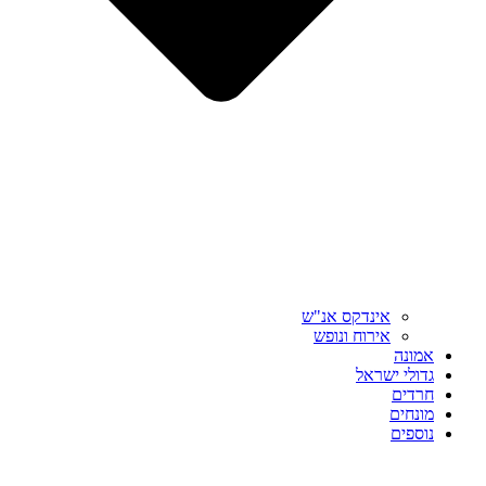
אינדקס אנ"ש
אירוח ונופש
אמונה
גדולי ישראל
חרדים
מונחים
נוספים