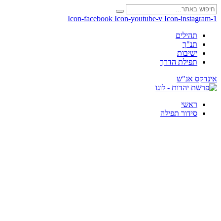
Icon-facebook
Icon-youtube-v
Icon-instagram-1
תהילים
תנ"ך
ישיבות
תפילת הדרך
אינדקס אנ"ש
ראשי
סידור תפילה