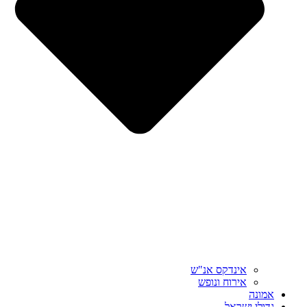
אינדקס אנ"ש
אירוח ונופש
אמונה
גדולי ישראל