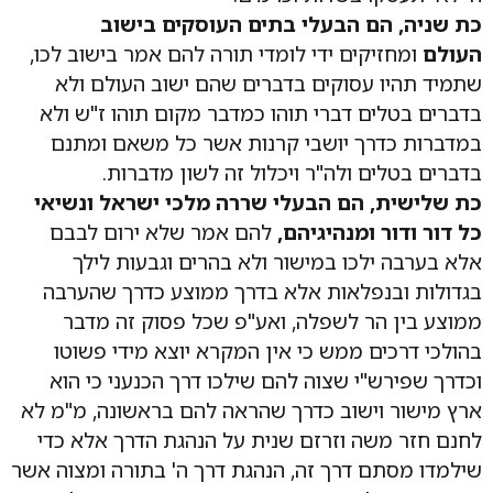
כת שניה, הם הבעלי בתים העוסקים בישוב
העולם
ומחזיקים ידי לומדי תורה להם אמר בישוב לכו,
שתמיד תהיו עסוקים בדברים שהם ישוב העולם ולא
בדברים בטלים דברי תוהו כמדבר מקום תוהו ז"ש ולא
במדברות כדרך יושבי קרנות אשר כל משאם ומתנם
בדברים בטלים ולה"ר ויכלול זה לשון מדברות.
כת שלישית, הם הבעלי שררה מלכי ישראל ונשיאי
כל דור ודור ומנהיגיהם,
להם אמר שלא ירום לבבם
אלא בערבה ילכו במישור ולא בהרים וגבעות לילך
בגדולות ובנפלאות אלא בדרך ממוצע כדרך שהערבה
ממוצע בין הר לשפלה, ואע"פ שכל פסוק זה מדבר
בהולכי דרכים ממש כי אין המקרא יוצא מידי פשוטו
וכדרך שפירש"י שצוה להם שילכו דרך הכנעני כי הוא
ארץ מישור וישוב כדרך שהראה להם בראשונה, מ"מ לא
לחנם חזר משה וזרזם שנית על הנהגת הדרך אלא כדי
שילמדו מסתם דרך זה, הנהגת דרך ה' בתורה ומצוה אשר