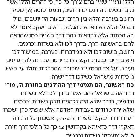
הללו נראין שאין בהם צורך כל כך, כי ההרים הללו אשר
נקבו בשמות היו נכרים וידועים, ובמס' סוטה
מסיק
(לג:)
היושב בערבה והלא בין הרים וגבעות היו יושבים, מול
הגלגל והלא לא ראו את הגלגל, ר"א בן יעקב אומר לא
בא הכתוב אלא להראות להם דרך בשניה כמו שהראה
להם בראשונה. דרך, בדרך לכו ולא בשדות וכרמים.
היושב, בישוב לכו ולא במדברות. בערבה, במישור לכו
ולא בהרים וגבעות, וקשה לדבריו מה ענין זה להר גריזים
ועיבל. ועל צד הרמז י"ל שהורה שהברכות יחולו על ראש
ג' כיתות מישראל כשילכו דרך ישרה.
כת ראשונה, הם תמימי דרך ההולכים בתורת ה',
מורי
ההוראה בישראל להם אמר בדרך לכו ולא בשדות
וכרמים, כדרך שלא היה לכהנים חלק בשדות וכרמים
שלא יהיו טרודים בעבודת האדמה אלא שפתי כהן ישמרו
דעת ותורה יבקשו מפיהו
, ואשכחן כל התורה
(מלאכי ב.ז)
דאקרי דרך כדאיתא בקידושין
כך כל הולכי דרך תורת
(ב:)
ה' לא יתעסקו בשדות וכרמים.