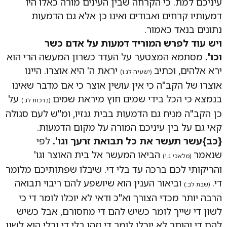
עיניכם למת. כי הקרחה שבין העינים מורה כאלו היו
דמעותיו קרחים ואבודים ואינו כן אלא גם הדמעות
נתונים בנאד כאמור.
ויש עוד לפרש המוריד דמעות על אדם כשר
וכו'.
מסתמא המצטער על העדר כשרון המעשה הרי הוא
ירא אלהים, וכתיב
יראת ה' היא אוצרו. היינו
(ישעיה לג.ו)
אוצרו של הקב"ה כי אין עושין אוצר כי אם מדבר שאינו
בנמצא כי הכל בידי שמים חוץ מיראת שמים
על
(ברכות לג:)
כן הקב"ה מניח גם הדמעות בבית גנזיו, ומ"ש לעם סגולה
קאי גם על בין עיניכם המורה על מקום הדמעות.
{כב}עשר תעשר את כל תבואת זרעך וגו'.
לפי
שנאמר
הביאו המעשר אל בית האוצר וגו'
(מלאכי ג.י)
והריקותי לכם ברכה עד בלי די. שיבלו שפתותיכם מלומר
די.
וביאור הענין הוא שיושפע להם ריבוי תבואה
(שבת לב:)
הרבה יותר מכדי הצורך וא"כ ודאי לא יוכלו לומר די כי
לשון די שייך לומר כשיש להם די מחסורם, אבל כשיש
להם די והותר לא יוכלו לומר די וזהו בלי די ובלי הוא לשון