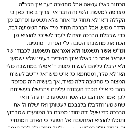
הכתוב כאלו עשאה אבל מחשבה רעה אין הקב"ה
מצרפה למעשה, ולפי זה הדבר אין צריך ביאור כאן כי
הקללה ודאי לא תחול עד אחר שלא תשמעו וסרתם מן
הדרך ממש, אבל הברכה תחול מיד אחר השמיעה לבד,
כדי שקבלת הברכה יהיה לו לעזר לשיוכל להוציא מן
הכח את מחשבתו הטובה ע"י הסרת המונעים.
ומ"ש אשר תשמעו ולא אמר אם תשמעו,
לכבודן של
ישראל אמר כן כאילו אינן חשודים בעיניו שלא ישמעו
ולא יקבלו עליהם לעשות מצות ה' אפילו במחשבה כולי
האי לא פקר, ומסתמא כל איש מישראל יחשב לעשות
המצוה כי מחשבה קלה מאוד, אך בעשיה היה מסופק
בהם כי אולי תכבד העבודה עליהם ויתרשלו בעשייתה
לכך אמר את הברכה אשר תשמעו כי ידע ה' ודאי
שתשמעו ותקבלו בלבבכם לעשותן ואז ישלח ה' את
הברכה כדי שעל ידה יסורו ממכם כל המונעים שמבחוץ
ותוכלו להוציא המחשבה אל הפועל כי האדם המתחיל
וה' יגמור עליו כמ"ש
לאל גומר עלי. לכך נאמר