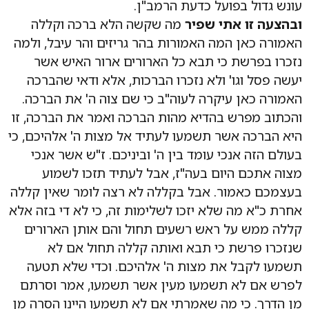
עונש גדול בפועל כדעת הרמב"ן.
ובהצעה זו אתי שפיר
מה שקשה הלא ברכה וקללה
האמורה כאן המה האמורות בהר גריזים והר עיבל, ולמה
נזכרו בפרשת כי תבא כל הארורים ארור האיש אשר
יעשה פסל וגו' ולא נזכרו הברכות, אלא ודאי שהברכה
האמורה כאן עיקרה לעוה"ב כי שם צוה ה' את הברכה.
והכתוב מפרש בהדיא מהות הברכה ואמר את הברכה, זו
היא הברכה אשר תשמעו לעתיד אל מצות ה' אלהיכם, כי
בעולם הזה אנכי עומד בין ה' וביניכם. ז"ש אשר אנכי
מצוה אתכם היום בעה"ז, אבל לעתיד תזכו לשמוע
בעצמכם כאמור. אבל בקללה לא רצה לומר שאין קללה
אחרת כ"א מה שלא יזכו לשלימות זה, כי לא די בזה אלא
קללה ממש על ראש רשעים תחול והם אותן הארורים
שנזכרו פרשת כי תבא ואותה קללה תחול אם לא
תשמעו לקבל את מצות ה' אלהיכם. וכדי שלא תטעה
לפרש אם לא תשמעו מעין אשר תשמעו, אמר וסרתם
מן הדרך. כי מה שאמרתי אם לא תשמעו היינו הסרה מן