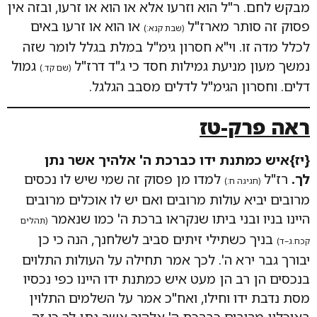
מבקש לחם. ר"ל הוא וזרעו אלא או הוא או זרעו, ובזה אין
פסוק זה סותר מארז"ל
או הוא או זרעו באים
(שבת קנא:)
לכלל מדה זו. וי"א חסרון גימ"ל במלת בגלל לומר שזה
נמשך מעון מניעת גמילות חסד כי ג"ד דרז"ל
גמול
(שם קד.)
דלים. וחסרון הגימ"ל לדלים מסבב הגלגל.
ראה פרק-טז
{יז}איש כמתנת ידו כברכת ה' אלהיך אשר נתן
לך.
רז"ל
למדו מן פסוק זה שמי שיש לו נכסים
(חגיגה ח:)
מרובים יביא עולות מרובים ואם יש לו אוכלים מרובים
היינו בניו ובני ביתו שנקראו ברכת ה' כמו שנאמר
(תהלים
בניך כשתילי זיתים סביב לשלחנך, הנה כי כן
קכח.ג–ד)
יבורך גבר ירא ה'. לכך אמר תחילה על העולות התלוים
בנכסים הן רב הן מעט איש כמתנת ידו היינו כפי נכסיו
מסת נדבת ידו וחילו, ואח"כ אמר על השלמים התלוין
באוכלין מרובים כברכת ה' אלהיך אשר נתן לך כי זה