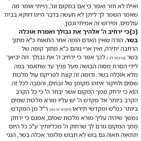
ואילו לא חזר ואמר כי אם במקום וגו', הייתי אומר מה
שאמר השמר לך ליתן לא תעשה בדבר היינו דווקא בבית
עולמים. ופירוש זה אמיתי ונכון.
{כ}כי ירחיב ה' אלהיך את גבולך ואמרת אוכלה
בשר.
הורה שאין האדם הומה אחר התאות כ"א מתוך
הרחבה יתירה, ואין ארי נוהם כ"א מתוך קופה של
בשר
לכך אמר כי ירחיב ה' את גבולך. וזה יביאך
(ברכות לב.)
לידי הסרת מסוה הבושה מעל פניך עד שתאמר בפה
מלא אוכלה בשר. ודומה זה קצת לפריקת עול מלכות
שמים ולחקור איזהו מקומן של זבחים, והסבה לכל זה
הוא כי ירחק ממך המקום אשר יבחר ה' כי כל הקרב
הקרב ביותר אל מקדש ה' יש עליו מורא מלכות שמים
ביותר כמ"ש ומקדשי תיראו
ר"ל מן המקדש
(ויקרא יט.כט)
נמשך שיהיה עליך מורא מלכות שמים, אמנם כי ירחק
ממך המקום גורם לך שרחוק ה' מכליותיך ע"כ כל היום
תתאוה תאוה גם בוש לא תבוש מלומר אכלה בשר, הנני