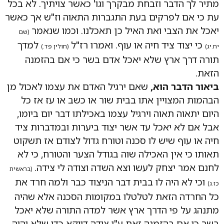
מתיר לך הדבר וזבחת מבקרך וגו' כאשר צויתיך. לא בכל
עת כי אם לפרקים בעת התגברות התאוה וז"ש אך כאשר
יאכל את הצבי ואת האיל כן תאכלנו. וכמו שנאמר
(שם
כי יצוד ציד חיה או עוף. ואמרו רז"ל
למדך
יח.יג)
(חולין פד.)
תורה דרך ארץ שלא יאכל אדם בשר כי אם בהזמנה
הזאת.
ביאור הדבר הוא,
שאם ירגיל האדם את עצמו לאכול מן
הבהמות המצויין אתו בבית שור או כשב או עז אז כל
היום יתאוה תאוה וירגיל עצמו באכילתו דבר יום ביומו,
אבל אם לא יאכל עד אשר יצוד ביערות ובמדברות ציד
חיה או עוף שיש לו סכנה וטורח גדול לצודם אז תשקוט
תאותו כי אין האכילה שוה בגודל הצער והטורח, כי לא
לחנם אמר יצחק לעשו וצא השדה וצודה לי צידה.
(בראשית
וכי לא היה לו בבית דבר הניצוד כבר ולמה חרד את
כז.ג)
כל החרדה הזאת לטלטלו במקומות הסכנה אלא שהיה
מתנהג על פי הדרך ארץ אשר למדה התורה שלא יאכל
בשר כי אם בהזמנה זאת ע"י צידה דווקא כדי שלא יהיה