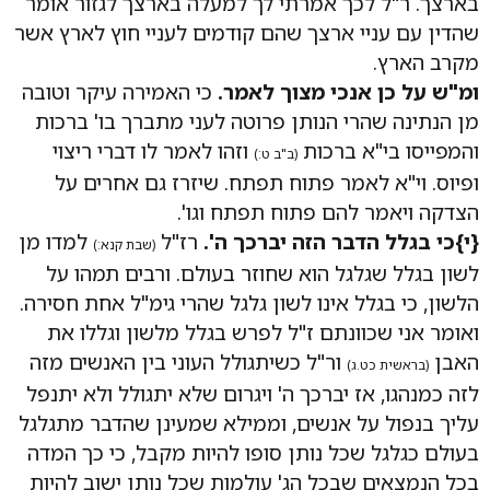
בארצך. ר"ל לכך אמרתי לך למעלה בארצך לגזור אומר
שהדין עם עניי ארצך שהם קודמים לעניי חוץ לארץ אשר
מקרב הארץ.
ומ"ש על כן אנכי מצוך לאמר.
כי האמירה עיקר וטובה
מן הנתינה שהרי הנותן פרוטה לעני מתברך בו' ברכות
והמפייסו בי"א ברכות
וזהו לאמר לו דברי ריצוי
(ב"ב ט:)
ופיוס. וי"א לאמר פתוח תפתח. שיזרז גם אחרים על
הצדקה ויאמר להם פתוח תפתח וגו'.
{י}כי בגלל הדבר הזה יברכך ה'.
רז"ל
למדו מן
(שבת קנא:)
לשון בגלל שגלגל הוא שחוזר בעולם. ורבים תמהו על
הלשון, כי בגלל אינו לשון גלגל שהרי גימ"ל אחת חסירה.
ואומר אני שכוונתם ז"ל לפרש בגלל מלשון וגללו את
האבן
ור"ל כשיתגולל העוני בין האנשים מזה
(בראשית כט.ג)
לזה כמנהגו, אז יברכך ה' ויגרום שלא יתגולל ולא יתנפל
עליך בנפול על אנשים, וממילא שמעינן שהדבר מתגלגל
בעולם כגלגל שכל נותן סופו להיות מקבל, כי כך המדה
בכל הנמצאים שבכל הג' עולמות שכל נותן ישוב להיות