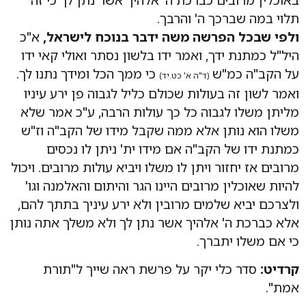
תלוי במה שברכך ה' והרבך.
ולפי שבכל הפרשה משה ידבר בנוכח לישראל,
א"כ
היל"ל כמתנת ידך, ואמר ידו בלשון נסתר ואולי קאי ידו
על הקב"ה כמ"ש
כי ממך הכל ומידך נתנו לך.
(ד"ה א' כט.יד)
ואמר לשון זה בעולות שכולם כליל לגבוה פן ירע עיניו
מליתן משלו לגבוה כל כך עולות הרבה, ע"כ אמר שלא
משלו הוא נותן אלא ממה שקבל מידו של הקב"ה וז"ש
כמתנת ידו של הקב"ה אם מידו ית' ניתן לו נכסים
מרובים אז יחזור ויתן לו משלו ויביא עולות מרובים. ויכול
להיות שאוכלין מרובים היינו הגר והיתום והאלמנה וגו'
ולצרכם יביא שלמים מרובין ולא ירע עיניך בתתך להם,
אלא כברכת ה' אלהיך אשר נתן לך ולא משלך אתה נותן
כי אם משלו יתברך.
קרדיט:
סדר כלי יקר על פרשת ראה שייך ל"תורת
אמת".