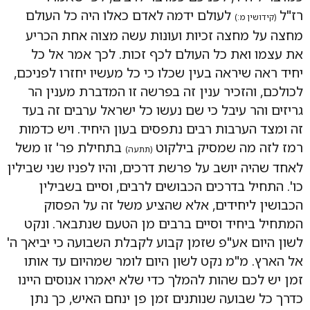
רז"ל
לעולם ידמה לאדם כאלו היה כל העולם
(קידושין מ:)
מחצה על מחצה זכיות ועונות עשה מצוה אחת הכריע
את עצמו ואת כל העולם לכף זכות. לכך אמר אל כל
יחיד ראה שיראה בעין שכלו כי כל מעשיו יחזרו לפניכם,
לכולכם, והזכיר ענין זה בפרשה זו המדברת מענין הר
גריזים והר עיבל כי שם נעשו כל ישראל ערבים זה בעד
זה ומצד הערבות רבים נתפסים בעון היחיד. ויש כדמות
רמז לזה מה שמסיק בילקוט
בתחילת פר' זו משל
(תתעה)
לאחד שהיה יושב על פרשת דרכים, והיו לפניו שני שבילין
כו'. התחיל בדרכים הכבושים לרבים, וסיים בשבילין
הכבושין ליחידים, אלא שהציע משל זה על הפסוק
המתחיל ביחיד וסיים ברבים מן הטעם שנתבאר. ונקט
לשון היום אע"פ שזמן קבוע לקבלת השבועה כי יביאך ה'
אל הארץ. מ"מ נקט לשון היום לומר שמהיום עד אותו
זמן יש לכם שהות להמלך כדי שלא יאמרו אנוסים היינו
כדרך כל שבועה שנותנים זמן פן ינחם האיש, כך נתן