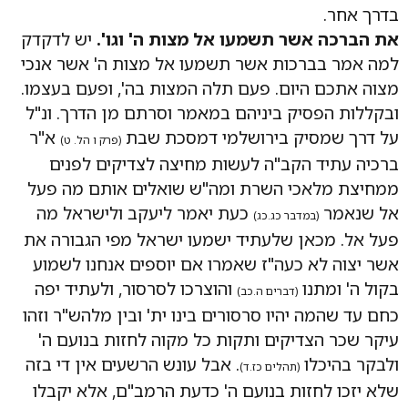
בדרך אחר.
את הברכה אשר תשמעו אל מצות ה' וגו'.
יש לדקדק
למה אמר בברכות אשר תשמעו אל מצות ה' אשר אנכי
מצוה אתכם היום. פעם תלה המצות בה', ופעם בעצמו.
ובקללות הפסיק ביניהם במאמר וסרתם מן הדרך. ונ"ל
על דרך שמסיק בירושלמי דמסכת שבת
א"ר
(פרק ו הל. ט)
ברכיה עתיד הקב"ה לעשות מחיצה לצדיקים לפנים
ממחיצת מלאכי השרת ומה"ש שואלים אותם מה פעל
אל שנאמר
כעת יאמר ליעקב ולישראל מה
(במדבר כג.כג)
פעל אל. מכאן שלעתיד ישמעו ישראל מפי הגבורה את
אשר יצוה לא כעה"ז שאמרו אם יוספים אנחנו לשמוע
בקול ה' ומתנו
והוצרכו לסרסור, ולעתיד יפה
(דברים ה.כב)
כחם עד שהמה יהיו סרסורים בינו ית' ובין מלהש"ר וזהו
עיקר שכר הצדיקים ותקות כל מקוה לחזות בנועם ה'
ולבקר בהיכלו
. אבל עונש הרשעים אין די בזה
(תהלים כז.ד)
שלא יזכו לחזות בנועם ה' כדעת הרמב"ם, אלא יקבלו