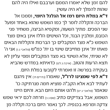
להם זמן שלא יאמרו הממם וערבבם ואילו היה להם
שהות להמלך לא היה עושין.
ד"א במלת היום רמז אל הגלגל היומי,
וסמכו אל
הברכה והקללה לומר לך כמו השמש שהוא באחד ופועל
שני הפכים. מתיך השעוה, ומקפיא הביצה, משחיר פני
הכובס, ומלבין הבגד, וכל השינוים הללו אינן באים מצד
השמש כ"א מצד המקבלים כך הברכות והקללות הבאים
מאתו ית' אינן מחייבים שינוי בו ית' כמ"ש
אני ה'
(מלאכי ג.ו)
לא שניתי, אלא השינוי בא מצד המקבלים ומפי עליון לא
תצא הרעות והטוב.
כדאיתא במדרש שהביא
(איכה ג.לט)
בעקידה בפרשה זו ואמרתי לקובעו במלת היום.
ד"א לפי שמצינו לרז"ל,
שאמרו
אין גיהנם
(נדרים ח:)
לעתיד לבא אלא הקב"ה מוציא חמה מנרתיקה כו'
שנאמר
ולהט אותם היום הבא. והיום היינו
(מלאכי ג.יט)
השמש, אבל בצדיקים כתיב
וזרחה לכם יראי שמש
(שם ג.כ)
צדקה ומרפא בכנפיה. לכך נאמר היום ברכה וקללה מן