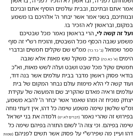
ושמחתם לפני ה', ובראשון לא הזכיר לפני ה', בראשון
אמר אתם ובתיכם, ובבית עולמים הוסיף אתם ובניכם
ובנותיכם, בשני אמר אשר יבחר ה' אלהיכם בו משמע
במקום, ובראשון לא הזכיר בו.
ועל זה קשה לי,
הרי בראשון נאמר מכל שבטיכם
משמע שגבה הכסף מכל השבטים, והוכיח רש"י זה סוף
ספר שמואל
ממ"ש שם שקלים חמשים ובדברי
(ב' כד.כד)
הימים
כתיב משקל שש מאות אלא שגבה
(א' כא.כה)
חמשים שקל מכל שבט ושבט ועלה לשש מאות, וא"כ
בודאי פסוק ראשון מדבר בבית עולמים אשר בנה דוד,
ועוד קשה לי הלא מימות עולם נבחר המקום של בית
עולמים וראיה מאדם שהקריב שם והמעשה של עקידת
יצחק מוכיח זה ומהו שאמר אשר יבחר ה' להבא משמע,
ומ"ש שלשון שימה משמע שימה כל דהו, אין דעתי נוחה
בפירוש זה שהרי נאמר
ולמדה את בני ישראל
(דברים לא.יט)
שימה בפיהם. וכי צוה ה' לשום התורה בפיהם שימה כל
דהו ועיין מה שפירש"י על פסוק אשר תשים לפניהם
(שמות