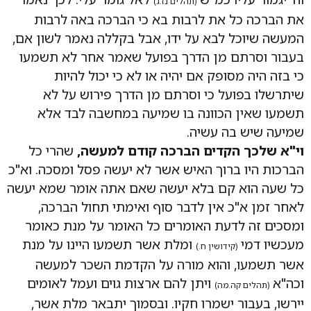
(תהלים נז.ג)
את הברכה כל את לרבות בא כי הברכה באה לרבות
המעשה שיוכל לבא על ידו, אבל בקללה נאמר לשון אם,
בעבור וסרתם מן הדרך בפועל שאמר אחר לא תשמעו
כי בזה היה מסופק אם יהיה או לא כי יכול להיות
שיתרשלו בפועל כי וסרתם מן הדרך פירוש על לא
תשמעו שאין הכוונה בו שמיעה במחשבה לבד אלא
שמיעה שיש בה עשיה.
וי"א שלכך הקדים הברכה קודם למעשה,
שהרי כל
הברכות היו ברוך האיש אשר לא יעשה פסל ומסכה. וא"כ
כל שעה הוא קם בלא יעשה שאם אתה אומר שמא יעשה
לאחר זמן א"כ אין לדבר סוף ואימתי תחול הברכה,
ומסכים זה לדעת האומרים כל האומר על מנת כאומר
מעכשיו דמי
ומלת אשר תשמעו היינו על מנת
(קידושין ח.)
אשר תשמעו, והוא מורה על הקדמת השכר למעשה
וכה"א
ויתן להם ארצות גוים ועמל לאומים
(תהלים קה.מה)
יירשו, בעבור ישמרו חקיו. ובסמוך יתבאר מלת אשר,