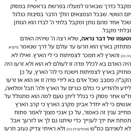
מקבל כדרך שבארנו למעלה בפרשת בראשית בפסוק
יום הששי. שבכל הנמצאים הולך הדבר בסיבות כגלגל
שכל אחד מהם נותן ומקבל בלתי ה' לבדו הוא הנותן
ובלתי מקבל.
וטעמו של דבר נראה,
שלא רצה ה' שיהיה האדם
מתחזק בארץ הוא וזרעו עד עולם על דרך שנאמר
(ויקרא
והארץ לא תמכר לצמיתות כי לי הארץ. ואילו לא
כה.כג)
היה האדם בא לכלל מדה זו לעולם לא הוא ולא זרעו היה
מחזיק בארץ לצמיתות וישכח כי לה' הארץ, על כן
הקב"ה מסבב שכל אדם בא לידי מדה זו או הוא או זרעו
לידע ולהודיע כי כולם כגרים על הארץ ולה' תבל ומלואה,
וז"ש אחר פסוק כי בגלל ליתן טעם למה הוא מתגולל על
אנשים כי לא יחדל אביון מקרב הארץ כי קרב הארץ
מחייב ענין זה כאמור, על כן אנכי מצוך לאמר פתוח
תפתח את ידך לענייך כדי שיתנו גם לך או לזרעך אבל
לא לשניהם כמ"ש
ולא ראיתי צדיק נעזב וזרעו
(תהלים לז.כה)