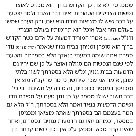
שמכניסין לאוצר, כך הקדוש ברוך הוא מכניס לאוצר
נפשות הצדיקים הטהורות ואינו דבר האבד ולמה יצטער
על דבר שיש לו מציאות וזורח הוא שם, ורק הערב שמשו
בעולם הזה אבל אוכל הוא תרומותיו בעולם הנצחי.
ורז"ל
אמרו המוריד דמעות על אדם כשר הקדוש
(שבת קה:)
ברוך הוא סופרן ומניחן בבית גנזיו שנאמר
נודי
(תהלים נו.ט)
ספרת אתה שימה דמעתי בנאדך הלא בספרתך. והטעם
לפי שגם הנפשות הם סגולה ואוצר על כן שם יהיו גם
הדמעות בבית גנזיו, ומ"ש הלא בספרתך לשון בלתי
מובן, אומר אני שכך פירושו, כי מה שהקב"ה מוציאן
ומכניסן במספר ככוכבים, זה מורה על חשיבתן כי כל
דבר חשוב יש לו מספר על כן נתן טעם על ספירת נודו
ושימת הדמעות בנאד ואמר הלא בספרתך, ר"ל הלא גם
המה בעצמם הם בספרתך שאתה מוציאן ומכניסן
במספר, וכמוהם יהיו גם הדמעות גנוזים ונספרים, ואחר
שאינו קרח מכאן ומכאן ע"כ אין נכון לשום קרחה בין