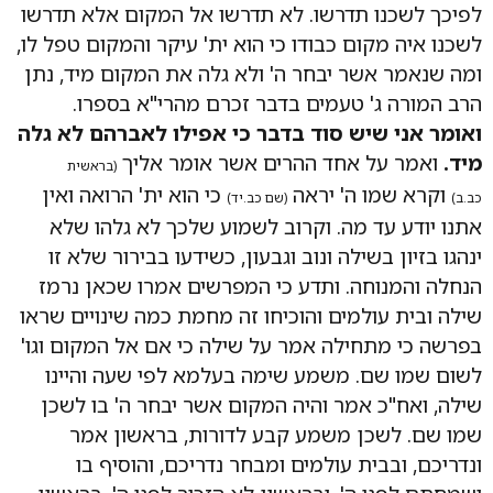
לפיכך לשכנו תדרשו. לא תדרשו אל המקום אלא תדרשו
לשכנו איה מקום כבודו כי הוא ית' עיקר והמקום טפל לו,
ומה שנאמר אשר יבחר ה' ולא גלה את המקום מיד, נתן
הרב המורה ג' טעמים בדבר זכרם מהרי"א בספרו.
ואומר אני שיש סוד בדבר כי אפילו לאברהם לא גלה
מיד.
ואמר על אחד ההרים אשר אומר אליך
(בראשית
וקרא שמו ה' יראה
כי הוא ית' הרואה ואין
כב.ב)
(שם כב.יד)
אתנו יודע עד מה. וקרוב לשמוע שלכך לא גלהו שלא
ינהגו בזיון בשילה ונוב וגבעון, כשידעו בבירור שלא זו
הנחלה והמנוחה. ותדע כי המפרשים אמרו שכאן נרמז
שילה ובית עולמים והוכיחו זה מחמת כמה שינויים שראו
בפרשה כי מתחילה אמר על שילה כי אם אל המקום וגו'
לשום שמו שם. משמע שימה בעלמא לפי שעה והיינו
שילה, ואח"כ אמר והיה המקום אשר יבחר ה' בו לשכן
שמו שם. לשכן משמע קבע לדורות, בראשון אמר
ונדריכם, ובבית עולמים ומבחר נדריכם, והוסיף בו