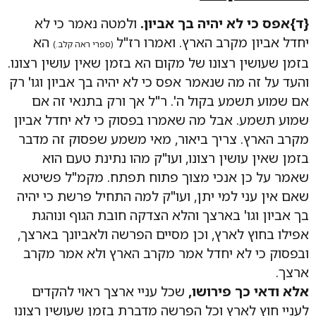
{ד}אפס כי לא יהיה בך אביון.
ולמטה נאמר כי לא
יחדל אביון מקרב הארץ. ואמרו רז"ל
הא
(ספרי ראה קלב.)
בזמן שעושין רצונו של מקום הא בזמן שאין עושין רצונו.
והעד על זה מה שנאמר אפס כי לא יהיה בך אביון וגו' רק
אם שמוע תשמע בקול ה'. ר"ל אך ורק בתנאי זה אם
שמוע תשמע. אבל מה שאמרו בפסוק כי לא יחדל אביון
מקרב הארץ. צריך ביאור, מאי משמע שפסוק זה מדבר
בזמן שאין עושין רצונו, ועו"ק מהו נתינת טעם הוא
שאמר על כן אנכי מצוך פתוח תפתח. מקמ"ל פשיטא
שאם אין עני למי יתן, ועו"ק למה התחיל פרשת כי יהיה
בך אביון וגו' בארצך והלא הצדקה חובת הגוף ונוהגת
אפילו בחוץ לארץ, וכן מסיים הפרשה ולאביונך בארצך,
ובפסוק כי לא יחדל אמר מקרב הארץ ולא אמר מקרב
ארצך.
אלא ודאי כך פירושו,
שכל עניי ארצך ראוי להקדים
לעניי חוץ לארץ וכל הפרשה מדברת בזמן שעושין רצונו