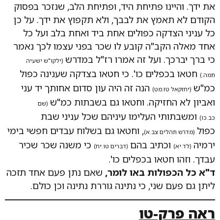
את ידך. והיינו פתיחת היד, ופתיחת הלב, שנזכר בפסוק
הקודם לא תאמץ את לבבך, ולא תקפוץ את ידך. על כן
כל עניני הצדקה כפולים אחת ביד ואחת בלב ועל כל
אחד מאלה הקב"ה קובע לו שכר בפני עצמו לכך נאמר
כי ברך יברכך. ועל זה אמרו רז"ל במדרש
(ילקו"ש ישעיה
חטאו בכפלים כו'. כי חטאו בצדקה שענינה כפול
תמה.)
כמ"ש
הנה זה היה עון סדום אחותך יד עני
(יחזקאל טז.מט)
ואביון לא החזיקה. וחטאו גם בשבתות כמ"ש
(שם
ומשבתותי העלימו עיניהם שכל עניני שבת
כב.כו)
כפול
, וחטאו גם בשלוח עבדים חפשי בימי
(מדרש תהלים צב.א)
ירמיה
וכתיב בהם
כי משנה שכר שכיר
(לד.יא)
(דברים טו.יח)
עבדך. וזהו חטאו בכפלים כו'.
ד"א כל הכפולות באו לומר,
שאם נתן פעם אחד תזכה
ליתן גם פעם שני, כי נתינה גוררת נתינה וכן כולם.
ראה פרק-טו