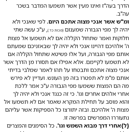
הדרך בעה"ז ואינו מעין אשר תשמעו המדבר בשכר
עה"ב.
ומ"ש אשר אנכי מצוה אתכם היום.
לפי שאנכי ולא
יהיה לך מפי הגבורה שמענום
, ע"כ עשה שתי
(מכות כד.)
חלוקות ואמר שתחול הקללה אם לא תשמעו אל מצות
ה' אלהיכם דהיינו אנכי ולא יהיה לך שבאזניכם שמעתם
אותם מפי הגבורה, ועל אלו פשיטא שתחול הקללה אם
לא תשמעו לקיימם. אלא אפילו אם תסורו מן הדרך אשר
אנכי מצוה אתכם ותבטחו על תהו לאמר שמלבי בדיתי
אותם מ"מ לא תפטרו בזה מן העונש. ועדיין לא פירש
מה הם המצות ששמעו מפי הגבורה ע"כ אמר ללכת
אחרי אלהים אחרים וגו'. כי זה כנגד אנכי ולא יהיה לך
והוא מוסב על תחילת המקרא שאמר אם לא תשמעו אל
מצות ה' אלהיכם. ובזה יתורצו כל הספיקות אשר עליהם
נתעוררו המפרשים בפרשה זו.
{ל}אחרי דרך מבוא השמש וגו'.
כל הסימנים והמצרים