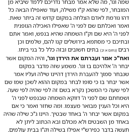
שמה וגו', מה שלא אמר מבחר נדריכם ללמד שיביא מן
המובחר, לפי שהוא ק"ו משילה, ועוד שאפילו הבאה כל
דהו גורמת לאדם הצלחה במקום קדוש זה ביתר שאת.
ואמר ואכלתם שם לפני ה' שאפילו האכילה הגופנית
לפני ה' היא שם וק"ו השמחה שהיא בנפש, ואמר אתם
ובתיכם כי מסתמא בירושלים קנו להם, שלמים וכן
רבים
בתים חשובים ובזה כלל כל בני ביתו.
(נחום א.יב)
ואח"כ אמר ועברתם את הירדן וגו',
והיה המקום אשר
יבחר ה' אלהיכם בו וגו'. משמע שזה מדבר במקום
שנבחר סמוך להעברת הירדן דהיינו שילה ועליו אמר
אשר יבחר בו כי סופו לבחר במקום ההוא לשכן שמו שם
לפי שעה כי המשכן נקרא בשם זה לפי שהיה לפי שעה.
ושמחתם שם לפני ה' דווקא השמחה שבנפש לפני ה'
היא וכל הענין מבואר מעצמו. ומה שחזר ואמר כי אם
במקום אשר יבחר ה' באחד שבטיך. היינו ג"כ שילה שהיה
באחד מן השבטים ולא מכולם ובא הכתוב ליתן לא
תעשה בדבר כפירש"י אפילו בשילה וק"ו בבית עולמים,