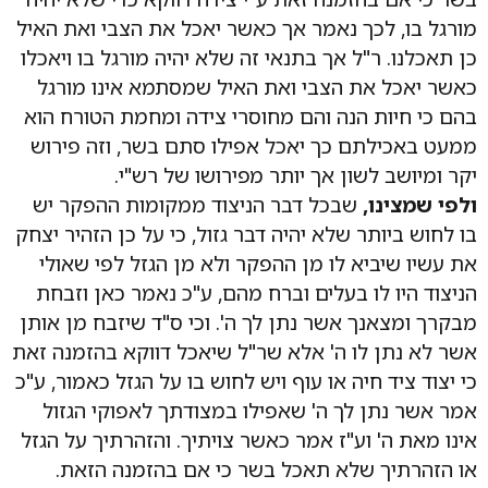
מורגל בו, לכך נאמר אך כאשר יאכל את הצבי ואת האיל
כן תאכלנו. ר"ל אך בתנאי זה שלא יהיה מורגל בו ויאכלו
כאשר יאכל את הצבי ואת האיל שמסתמא אינו מורגל
בהם כי חיות הנה והם מחוסרי צידה ומחמת הטורח הוא
ממעט באכילתם כך יאכל אפילו סתם בשר, וזה פירוש
יקר ומיושב לשון אך יותר מפירושו של רש"י.
ולפי שמצינו,
שבכל דבר הניצוד ממקומות ההפקר יש
בו לחוש ביותר שלא יהיה דבר גזול, כי על כן הזהיר יצחק
את עשיו שיביא לו מן ההפקר ולא מן הגזל לפי שאולי
הניצוד היו לו בעלים וברח מהם, ע"כ נאמר כאן וזבחת
מבקרך ומצאנך אשר נתן לך ה'. וכי ס"ד שיזבח מן אותן
אשר לא נתן לו ה' אלא שר"ל שיאכל דווקא בהזמנה זאת
כי יצוד ציד חיה או עוף ויש לחוש בו על הגזל כאמור, ע"כ
אמר אשר נתן לך ה' שאפילו במצודתך לאפוקי הגזול
אינו מאת ה' וע"ז אמר כאשר צויתיך. והזהרתיך על הגזל
או הזהרתיך שלא תאכל בשר כי אם בהזמנה הזאת.