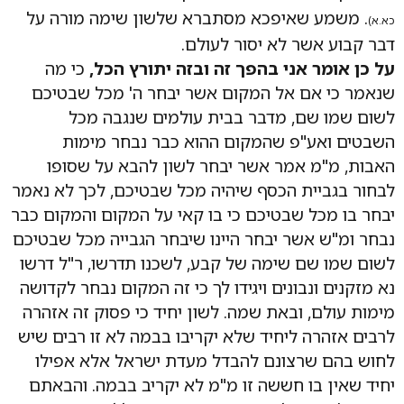
. משמע שאיפכא מסתברא שלשון שימה מורה על
כא.א)
דבר קבוע אשר לא יסור לעולם.
על כן אומר אני בהפך זה ובזה יתורץ הכל,
כי מה
שנאמר כי אם אל המקום אשר יבחר ה' מכל שבטיכם
לשום שמו שם, מדבר בבית עולמים שנגבה מכל
השבטים ואע"פ שהמקום ההוא כבר נבחר מימות
האבות, מ"מ אמר אשר יבחר לשון להבא על שסופו
לבחור בגביית הכסף שיהיה מכל שבטיכם, לכך לא נאמר
יבחר בו מכל שבטיכם כי בו קאי על המקום והמקום כבר
נבחר ומ"ש אשר יבחר היינו שיבחר הגבייה מכל שבטיכם
לשום שמו שם שימה של קבע, לשכנו תדרשו, ר"ל דרשו
נא מזקנים ונבונים ויגידו לך כי זה המקום נבחר לקדושה
מימות עולם, ובאת שמה. לשון יחיד כי פסוק זה אזהרה
לרבים אזהרה ליחיד שלא יקריבו בבמה לא זו רבים שיש
לחוש בהם שרצונם להבדל מעדת ישראל אלא אפילו
יחיד שאין בו חששה זו מ"מ לא יקריב בבמה. והבאתם