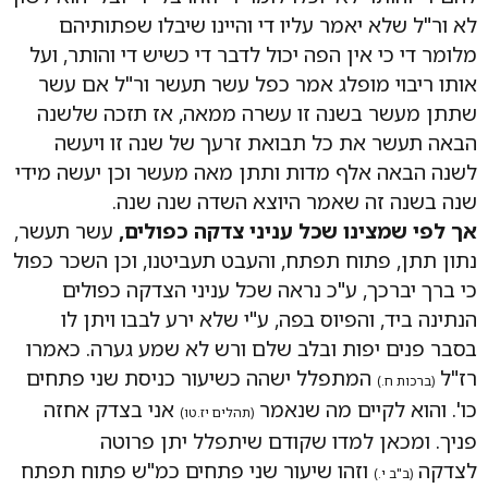
לא ור"ל שלא יאמר עליו די והיינו שיבלו שפתותיהם
מלומר די כי אין הפה יכול לדבר די כשיש די והותר, ועל
אותו ריבוי מופלג אמר כפל עשר תעשר ור"ל אם עשר
שתתן מעשר בשנה זו עשרה ממאה, אז תזכה שלשנה
הבאה תעשר את כל תבואת זרעך של שנה זו ויעשה
לשנה הבאה אלף מדות ותתן מאה מעשר וכן יעשה מידי
שנה בשנה זה שאמר היוצא השדה שנה שנה.
אך לפי שמצינו שכל עניני צדקה כפולים,
עשר תעשר,
נתון תתן, פתוח תפתח, והעבט תעביטנו, וכן השכר כפול
כי ברך יברכך, ע"כ נראה שכל עניני הצדקה כפולים
הנתינה ביד, והפיוס בפה, ע"י שלא ירע לבבו ויתן לו
בסבר פנים יפות ובלב שלם ורש לא שמע גערה. כאמרו
רז"ל
המתפלל ישהה כשיעור כניסת שני פתחים
(ברכות ח.)
כו'. והוא לקיים מה שנאמר
אני בצדק אחזה
(תהלים יז.טו)
פניך. ומכאן למדו שקודם שיתפלל יתן פרוטה
לצדקה
וזהו שיעור שני פתחים כמ"ש פתוח תפתח
(ב"ב י.)