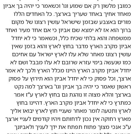
כמובן מלשון רק אם שמוע וגו' וכשאמר כי יהיה בך אביון
מאחד אחיך באחד שעריך בארצך. כל האחדים הללו
מורים באצבע שבזמן שישראל עושין רצונו של מקום
ברוך הוא אז לא ימצא שם אביון כי אם אחד מעיר ואחד
ממשפחה והוא בלתי שכיח כלל, וכשאמר כי לא יחדל
אביון מקרב הארץ מדבר בחוץ לארץ והוא בזמן שאין
עושין רצונו מאחר שלא עלו לארץ ישראל עם אחיכם
כמו שנעשה בימי עזרא שרובם לא עלו מבבל ושם לא
יחדל אביון מקרב הארץ היינו מכלל הארץ ולכך לא אמר
ארצך, וכל פסוק כי לא יחדל אביון הוא תירוץ על פסוק
ראשון שאמר כי יהיה בך אביון וגו' בארצך למה נקט
בארצך והלא מצוה זו נוהגת גם בחוץ לארץ ע"ז אמר
כמתרץ כי לא יחדל אביון מקרב הארץ. דהיינו בחוץ
לארץ ותטעה לומר מאחר שעניי חוץ לארץ יבואו אליך
מארץ רחוקה אין נכון לדחותם ויהיו קודמים לעניי ארצך
ע"כ אנכי מצוך פתוח תפתח את ידך לעניך ולאביונך