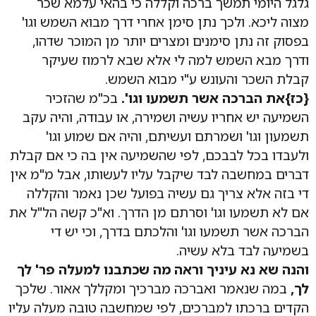
גלגל היומי תמשך ברכה וקללה כי בהאי עלמא שכר
מצוה ליכא. ולכך נתן סימן אחרי דרך מבוא השמש וגו'
בפסוק זה נתן סימנים ומצרים יותר מן המוכר שדהו,
ודרך מבא השמש למה לי אלא שבא לרמוז שעיקר
קבלת השכר והעונש ע"י מבוא השמש.
{כז}את הברכה אשר תשמעו וגו'.
בכ"מ שהזכיר
השמיעה יש אחריו עשיה ושמירה, או עבודה, והיה עקב
תשמעון וגו' ושמרתם ועשיתם, והיה אם שמוע וגו'
ולעבדו בכל לבבכם, לפי שהשמיעה אין בה כי אם קבלת
דברים במחשבה לבד שיקבל עליו לעשותו, אבל מ"מ אין
די בזה אלא צריך גם עשיה בפועל שכן נאמר והקללה
אם לא תשמעו וגו' וסרתם מן הדרך. וא"כ קשה הל"ל את
הברכה אשר תשמעו וגו' והלכתם בדרך, וכי יש די
בשמיעה לבד בלא עשיה.
והנה שא נא עיניך וראה מה שכתבנו למעלה פר' לך
לך,
במה שנאמר ואברכה מברכיך ומקללך אאור. שלכך
הקדים ברכתו למברכים, לפי שמחשבה טובה מעלה עליו