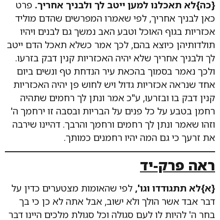
{כה}לא תאכלנו למען ייטב לך ולבניך אחריך.
פרט
כאן לבניך אחריך, לפי שאמרו המפרשים שהדם מוליד
אכזריות בגוף האוכל וטבע האב נמשך גם לבנים ויהיו
תולדותיהן כיוצא בהם, לכך אמר כשלא תאכל הדם ייטב
לך ולבניך אחריך שלא יהיה האכזריות קנין דבק בזרעו.
ולכך נאמר בסמוך בהכאת עיר הנדחת טף ונשים ביום
אחד שנראה אכזריות גדול ויש לחוש פן יהיה האכזריות
קנין דבק בו ובזרעו, ע"כ אמר ונתן לך רחמים שתהיה
רחמן בטבע על כל פנים על הבריות ובסבה זו ירחמך ה'
וזהו שאמר ונתן לך רחמים ורחמך והרבך. דהיינו שירבה
את זרעך כי גם המה יהיו רחמנים כמותך.
ראה פרק-יד
{א}לא תתגודדו וגו',
לפי שהאומות מצטערים כדין על
דבר אבד אשר הולך ולא ישוב, אבל אתה לא כן כי בך
בחר ה' להיות לו לעם סגולה וכל סגולת מלכים היינו דבר