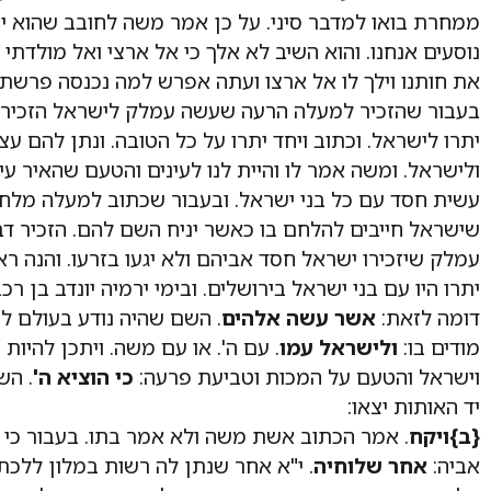
ממחרת בואו למדבר סיני. על כן אמר משה לחובב שהוא ית
נוסעים אנחנו. והוא השיב לא אלך כי אל ארצי ואל מולדתי 
את חותנו וילך לו אל ארצו ועתה אפרש למה נכנסה פרשת 
בעבור שהזכיר למעלה הרעה שעשה עמלק לישראל הזכיר 
יתרו לישראל. וכתוב ויחד יתרו על כל הטובה. ונתן להם עצ
ולישראל. ומשה אמר לו והיית לנו לעינים והטעם שהאיר עי
עשית חסד עם כל בני ישראל. ובעבור שכתוב למעלה מלח
שישראל חייבים להלחם בו כאשר יניח השם להם. הזכיר דבר 
עמלק שיזכירו ישראל חסד אביהם ולא יגעו בזרעו. והנה רא
יתרו היו עם בני ישראל בירושלים. ובימי ירמיה יונדב בן ר
דומה לזאת:
אשר עשה אלהים
. השם שהיה נודע בעולם ל
מודים בו:
ולישראל עמו
. עם ה'. או עם משה. ויתכן להיות
וישראל והטעם על המכות וטביעת פרעה:
כי הוציא ה'
. הש
יד האותות יצאו:
{ב}
ויקח
. אמר הכתוב אשת משה ולא אמר בתו. בעבור כי
אביה:
אחר שלוחיה
. י"א אחר שנתן לה רשות במלון ללכת