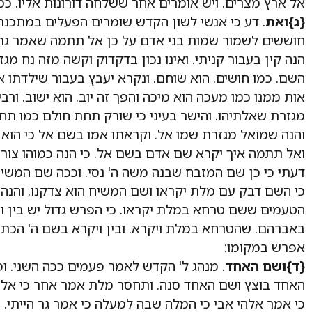
אל ארץ מצרים. ויש אומרים אחר ששלחה דורונות אליו. כמ
{ג}
ואת
. דע כי אנשי לשון הקדש שומרים הפעלים במתכנתם
חוששים לשמור שמות בני אדם על כן אל תתמה שאמר גרש
הנה קין בעבור קניתי. ואינו נכון בדקדוק וקשה מזה נח מגז
השם. כמו חושים. הוא שוחם. ונקרא יעבץ בעבור שילדתו א
אות ממנו כמו מעכה הוא מיכה והפך זה יוב. הוא ישוב. ורב
מגזרת שאלתיהו. והישר בעיני כי שורק תחת חולם כמו תחו תו
והנה שמואל מגזרת שמו אל. וקראתו אמו בשם אל כי הוא 
ואל תתמה איך יקרא שם אדם בשם אל. כי הנה כמוהו צורי 
דעתי כי כן שם המזבח שבנה משה ה' נסי. וככה שם המשיח 
כי השם דבק עם מלת יקראו ושם המשיח הוא צדקנו. והנה
הטעמים ששם טרחא במלת יקראו. כי הפרש גדול יש בין ו
באברהם. שהטרחא במלת ויקרא. ובין ויקרא בשם ה' הכת
אפרש במקומו:
{ד}
ושם האחד
. מנהג ל' הקדש לאמר פעמים ככה השני. ו
האחד בוצץ ושם האחד סנה. ותחסר מלת אמר אחר כי אלהי 
כי אמר אלהי אבי כי המלה שבה למעלה כי אמר גר הייתי. כ