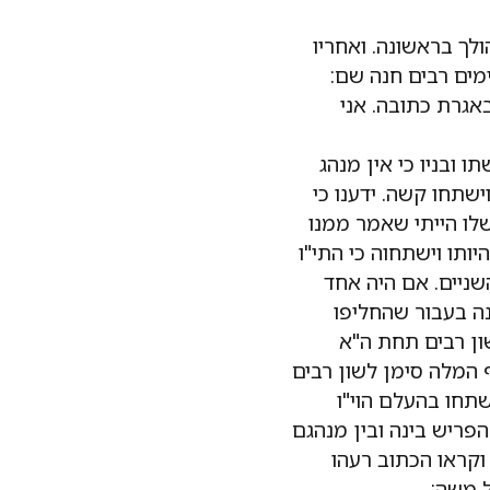
ולך בראשונה. ואחריו
 ימים רבים חנה שם:
באגרת כתובה. אני
ו ובניו כי אין מנהג
וישתחו קשה. ידענו כי
שלו הייתי שאמר ממנו
יותו וישתחוה כי התי"ו
שניים. אם היה אחד
ה בעבור שהחליפו
שון רבים תחת ה"א
ף המלה סימן לשון רבים
תחו בהעלם הוי"ו
הפריש בינה ובין מנהגם
וקראו הכתוב רעהו
ל משה: