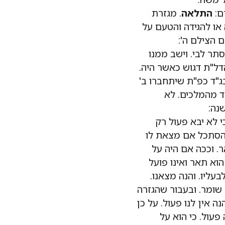
ם:
התלאה
. מגזרת
או להגידה והטעם על
 הצילם ה':
סתר לבי. וישב ממנו
דל"ת דגוש כאשר היה.
ג"ד כפ"ת שיתחברו ב'
חד מהמלכים. לא
נה:
 לא יבא פעול רק
הסתכל אם מצאת לו
ר. וככה אם היה על
הוא תאר ואינו פועל
עליו. והנה מצאנו.
ת שומר. ובעבור שהגזרה
ה אין לנו פעול. על כן
 פעול. כי הוא על