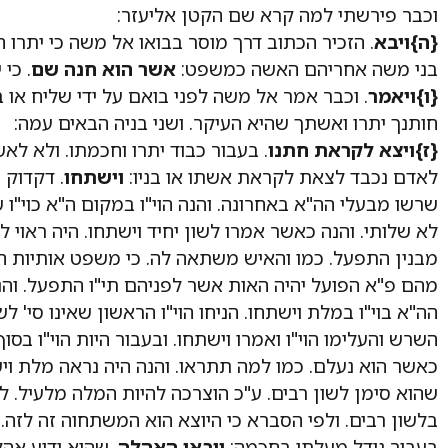
וכבר פירשתי למה קרא שם הקטן אליעזר:
{ה}
ויבא
. הזכיר הכתוב דרך מוסר בבואו אל משה כי יתרו ה
בני משה אחריהם האשה כמשפט:
אשר הוא חנה שם
. כי
{ו}
ויאמר
. וכבר אמר אל משה לפני בואם על ידי שליח או 
חותנך יתרו ואשתך שהיא העיקר. ושני בניה הבאים עמה:
{ז}
ויצא לקראת חתנו
. בעבור כבוד יתרו וחכמתו. ולא לאשת
לאדם נכבד לצאת לקראת אשתו או בניו:
וישתחו
. דקדוק 
שרשו מבעלי הה"א באחרונה. והנה הוי"ו במקום ה"א כוי"ו 
לא שלותי. והנה כאשר אמרו לשון יחיד וישתחו. היה ראוי לה
מבנין התפעל. כמו והאיש משתאה לה. כי משפט אותיות ה
מהם פ"א הפועל יהיה האות אשר לפניהם תי"ו התפעל. והנ
הה"א בוי"ו במלת וישתחו. הניחו הוי"ו הראשון שאינו סי' ל
השרש והעלימו הוי"ו ואמרו וישתחו. ובעבור היות הוי"ו בסו
כאשר הוא נעלם. כמו למה תתראו. והנה היה נראה מלת ויש
שהוא סימן לשון רבים. ע"כ הוצרכה להיות המלה מלעיל. ל
בלשון רבים. ולפי הסברא כי היוצא הוא המשתחוה זה לזה. 
בעבור גודל מעלתו בחכמה:
ויבאו האהלה
. שהוא ידוע אה