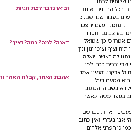
ו שלוחים לבתו:
ובואו נדבר קצת זוגיות
 בכל הבנינים ואינם
ום בעבור שגר שם. כי
רת ינחמנו ופעם יהפכו
מו בעוצב גם יחסרו
ים אמרו כי כן שמואל
דאגה? למה? כמה? ואיך?
ח וצוף וצופי ינון ונון
נתנו לה כאשר שאלה.
שדי ורבים ככה. לפי
ה' צדקנו. והגאון אמר
אהבת האחר, קבלת האחר וה
 הוא מטעם בעל
יקרא בשם ה' הכתוב
וב בספר משה. כאשר
פעמים האחד. כמו שם
אבי בעזרי. ואין כתוב
מו כי הפרני אלהים.