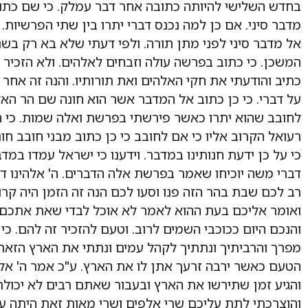
בחדש השלישי להיותה כתובה אחר דבר עמלק. כי שם כתוב 
מדבר סיני. אם כן למה נכנס דברי יתרו בין שתי הפרשיות. 
אל מדבר סיני לפני מתן תורה. ולפי דעתי שלא בא רק ב
המשכן. כי כתוב בפרשה עולה וזבחים לאלהים. ולא הזכיר 
כתיב והודעתי את חקי האלהים ואת תורותיו. והנה זה אחר
על דברי. כי כן כתוב אל המדבר אשר הוא חונה שם הר הא
לחובב שהוא יתרו כאשר פירשתי בפרשת ואלה שמות. כי 
רעואל הקרוב אליו כי אם לחובב כי כן כתוב מבני חובב ח
כי על כן ידעת חנותינו במדבר. וידענו כי ישראל עמדו במדב
דברי משה יוכיחו שאמר בפרשת אלה הדברים. ה' אלהינו ד
רב לכם שבת בהר הזה פנו וסעו לכם הנה זה הזמן היה קר
ואומר אליכם בעת ההוא לאמר לא אוכל לבדי שאת אתכם
והנכם היום ככוכבי השמים לרוב. וטעם להזכיר זה להם. כי
מפרך והרביתיך ונתתיך לקהל עמים ונתתי את הארץ הזאת 
הטעם כאשר ירבה זרעך אתן לו את הארץ. ע"כ אמר ה' א
והגיע זמן שתירשו את הארץ ובעבור שאתם רבים לא יכול
והוצרכתי לתת עליכם שרי אלפים ושרי מאות זאת היתה עצ