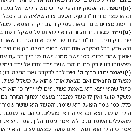
{ח}
ויספר
. זה הפסוק יורה על פירוש משה ולישראל בעבור
ונלאו מצרים והתי"ו נוסף. והטעם צרה שילאה אדם לסבלה 
רדיפת מצרים בים. וביאת עמלק ורעב הקהל וצמאו. ומכולם
{ט}
ויחד
. מגזרת חדוה. והיה ראוי להיותו על משקל. ויפת ב
שבי. רק נפתח החי"ת בעבור שהוא מן אות הגרון. ונשאר ה
ולא אדע בכל המקרא אות דגוש בסוף המלה. רק אם היה ב
שואין שהם בסוף. כמו וישב ממנו. וישת מן היין רק עם א
מצאנוהו דגוש רק פת"ח.והם שנים ויחד יתרו אל יחד בימי ש
{י}
ויאמר יתרו ברוך ה'
. שים לבך לדקדק זאת המלה. דע כי
מפעלים היוצאים ואם מצאת אותו שהוא על משקל פעול. 
פועל שהוא יוצא הוא באמת פעול. ואם לא יהיה כן הוא תא
משקל פועל ואין לו פעול מהבנין בעצמו ומתוך הגזרה. גם 
כלל. כמו שמר הפועל הוא שומר. והפעול הוא עושר שמור לב
הולך. עומד. יוצא. וכל אלה יראו פועלים. כי הם על מתכונ
מהפעלים העומדים. כי לא יאמר ממנו. הלוך. עמוד. יצוא. והנ
אמר כי הולך הוא. תואד ואינו פועל. מצאנו עצום והוא יראה