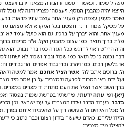
משקל שמור. וכאשר חפשנו זו הגזרה מצאנו וירבו ויעצמו 
היוצא יהיה מהבנין הנוסף. ויעצמהו מצריו והנה לא נוכל ל
שומר מענין עצמה רק מענין אחר עוצם עיניו מראות ברע. 
על משקל שמור. והנה חפשנו בכל המקרא ולא מצאנו מזה ה
מענין אחר. והוא ויברך על ברכיו. גם הוא פועל עומד לא יב
מלת ברוך תואר. כמו עצום מהבנין הקל. א"ר מרינום ברוך 
והיה הרי"ש ראוי להדגש ככל הגזרה כמו ברך נבות. והוא ע
דבר נכונה כי כל תואר כמו שכול וגבור ושכור לא ישתנו ל
או בלשון רבים. כמו ויהרג זבדי גבור אפרים. הוי גבורים והנ
ה'. ברוכים אתם לה':
אשר הציל אתכם
. אמר למשה ולאהר
ועל ידם באו המכות לפרעה ולמצרים על כן אמר מיד מצרים
ברך השם אשר הציל את העם מתחת יד מצרים במצרים. וב
{יא}
ופי'
עתה ידעתי
. פירשתיו בפרשת שמות בפסוק ואמר
בדבר
. בעבור הדבר שזדו המצרים על עם ישראל. וכן הזכיר
ה' מכל האלהים ה' שעושה דין על שהעבידו אותם בפרך. וכן
הזידו עליהם. כאדם שיעשה בזדון רצונו וכבר כתוב כי ידעת
להצילו מיד מצרים: