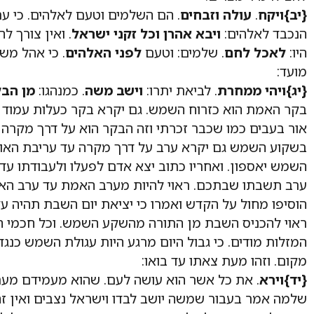
{יב}
ויקח
.
עולה וזבחים
. הם השלמים וטעם לאלהים. כי עת
הנכבד לאלהים:
ויבא אהרן וכל זקני ישראל
. ואין צורך ל
היו:
לאכל לחם
. שלמים: וטעם
לפני האלהים
. כי אהל מש
מועד:
{יג}
ויהי ממחרת
. לביאת יתרו:
וישב משה
. כמנהגו:
מן הבק
בקר האמת הוא כזרוח השמש. גם יקרא בקר כעלות עמוד
אור בעבים כמו שכבר זכרתי וזה הבקר הוא על דרך מקרה 
בשקוע השמש גם יקרא ערב על דרך מקרה עד עריבת האור.
השמש יאספון. ואחריו כתוב יצא אדם לפעלו ולעבודתו עדי
ערב תשבתו שבתכם. ראוי להיות מערב האמת עד ערב האמ
הוסיפו מחול על הקדש ואמרו כי יציאת יום השבת תהיה עד
ראוי להכניס השבת מן התורה מהשקע השמש. וכל חכמי ה
המזלות מודים. כי גבול היום מרגע היות עגולת השמש כנג
מקום. וזהו מעת צאתו עד בואו:
{יד}
וירא
. את כל אשר הוא עושה לעם. שהוא מעמידם מערב
שלמה אמר בעבור שמשה יושב לבדו וישראל נצבים ואין זה