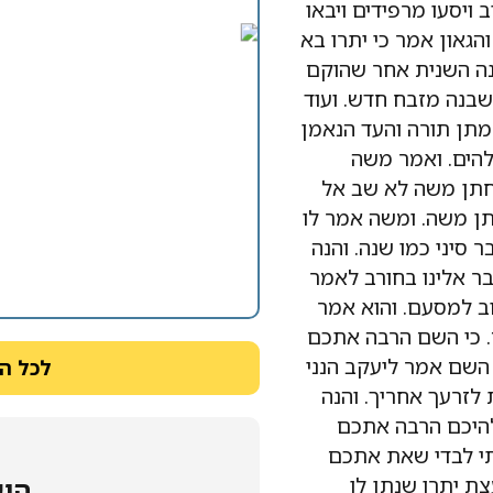
ויסעו מרפידים ויבאו
והגאון אמר כי יתרו בא
שנה השנית אחר שהוקם
שבנה מזבח חדש. ועוד
 מתן תורה והעד הנאמן
להים. ואמר משה
חתן משה לא שב אל
ותן משה. ומשה אמר לו
ר סיני כמו שנה. והנה
בר אלינו בחורב לאמר
וב למסעם. והוא אמר
. כי השם הרבה אתכם
 השם אמר ליעקב הנני
לכל ה
לזרעך אחריך. והנה
להיכם הרבה אתכם
תי לבדי שאת אתכם
ת יתרו שנתן לו
היש