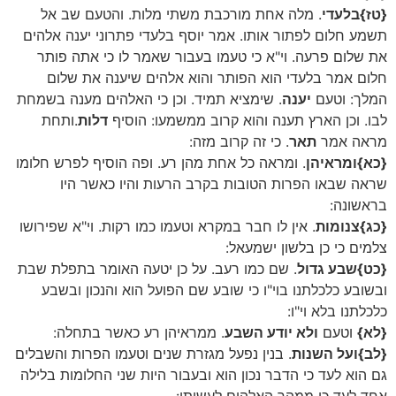
{טז}
בלעדי
. מלה אחת מורכבת משתי מלות. והטעם שב אל
תשמע חלום לפתור אותו. אמר יוסף בלעדי פתרוני יענה אלהים
את שלום פרעה. וי"א כי טעמו בעבור שאמר לו כי אתה פותר
חלום אמר בלעדי הוא הפותר והוא אלהים שיענה את שלום
המלך: וטעם
יענה
. שימציא תמיד. וכן כי האלהים מענה בשמחת
לבו. וכן הארץ תענה והוא קרוב ממשמעו: הוסיף
דלות
.ותחת
מראה אמר
תאר
. כי זה קרוב מזה:
{כא}
ומראיהן
. ומראה כל אחת מהן רע. ופה הוסיף לפרש חלומו
שראה שבאו הפרות הטובות בקרב הרעות והיו כאשר היו
בראשונה:
{כג}
צנומות
. אין לו חבר במקרא וטעמו כמו רקות. וי"א שפירושו
צלמים כי כן בלשון ישמעאל:
{כט}
שבע גדול
. שם כמו רעב. על כן יטעה האומר בתפלת שבת
ובשובע כלכלתנו בוי"ו כי שובע שם הפועל הוא והנכון ובשבע
כלכלתנו בלא וי"ו:
{לא}
וטעם
ולא יודע השבע
. ממראיהן רע כאשר בתחלה:
{לב}
ועל השנות
. בנין נפעל מגזרת שנים וטעמו הפרות והשבלים
גם הוא לעד כי הדבר נכון הוא ובעבור היות שני החלומות בלילה
אחד לעד כי ממהר האלהים לעשותו: