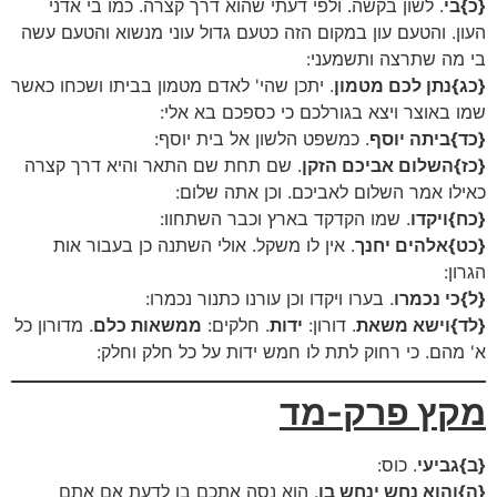
{כ}בי
. לשון בקשה. ולפי דעתי שהוא דרך קצרה. כמו בי אדני
העון. והטעם עון במקום הזה כטעם גדול עוני מנשוא והטעם עשה
בי מה שתרצה ותשמעני:
{כג}נתן לכם מטמון
. יתכן שהי' לאדם מטמון בביתו ושכחו כאשר
שמו באוצר ויצא בגורלכם כי כספכם בא אלי:
{כד}ביתה יוסף
. כמשפט הלשון אל בית יוסף:
{כז}השלום אביכם הזקן
. שם תחת שם התאר והיא דרך קצרה
כאילו אמר השלום לאביכם. וכן אתה שלום:
{כח}ויקדו
. שמו הקדקד בארץ וכבר השתחוו:
{כט}אלהים יחנך
. אין לו משקל. אולי השתנה כן בעבור אות
הגרון:
{ל}כי נכמרו
. בערו ויקדו וכן עורנו כתנור נכמרו:
{לד}וישא משאת
. דורון:
ידות
. חלקים:
ממשאות כלם
. מדורון כל
א' מהם. כי רחוק לתת לו חמש ידות על כל חלק וחלק:
מקץ פרק-מד
{ב}גביעי
. כוס:
{ה}והוא נחש ינחש בו
. הוא נסה אתכם בו לדעת אם אתם