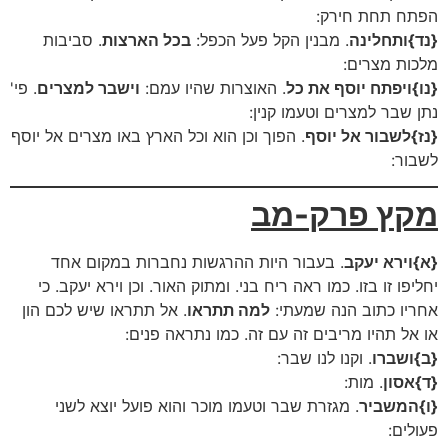
הפתח תחת חירק:
{נד}
ותחלינה
. מבנין הקל פעל הכפל:
בכל הארצות
. סביבות
מלכות מצרים:
{נו}
ויפתח יוסף את כל
. האוצרות שהיו עמם:
וישבר למצרים
. פי'
נתן שבר למצרים וטעמו קנין:
{נז}
לשבור אל יוסף
. הפוך וכן הוא וכל הארץ באו מצרים אל יוסף
לשבור:
מקץ פרק-מב
{א}וירא יעקב
. בעבור היות ההרגשות נחברות במקום אחד
יחליפו זו בזו. כמו ראה ריח בני. ומתוק האור. וכן וירא יעקב. כי
אחריו כתוב הנה שמעתי:
למה תתראו
. אל תתראו שיש לכם הון
או אל תהיו מריבים זה עם זה. כמו נתראה פנים:
{ב}ושברו
. וקנו לנו שבר:
{ד}אסון
. מות:
{ו}המשביר
. מגזרת שבר וטעמו מוכר והוא פועל יוצא לשני
פעולים: