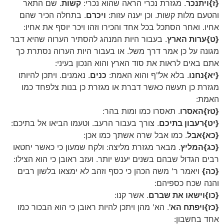
{ז}ויתנכר
. מגזרת נכרי הראה שהוא נכרי:
קשות
. שם התאר
והטעם מלות קשות. וכן יענה עזות:
ויכרם
. בתחלה הכיר שהם
אחיו. ואחר הסתכל בכל אחד והכירו וזהו ויכר יוסף את אחיו:
{ט}ערות הארץ
. בעבור היות המנהג להסתיר הערוה שהיא דבר
מגונה על כן אמר דרך משל. או בעבור היות הערוה נסתרת כך
אתם באים לראות את סוד הארץ והוא הנכון בעיני:
{יא}נחנו
. בלא אל"ף והוא האמת:
כנים
. נאמנים. ויתכן להיותו
מגזרת כן תעשה כאשר דברת או מגזרת כן בנות צלפחד כמו
האמת:
{טז}האסרו
. תאסרו כמו ומות בהר:
{יט}רעבון בתיכם
. צורך בעבור הרעב. וטעמו הביאו אל בתיכם:
{כא}אבל
. כמו אבל שרה אשתך כמו אכן:
{כג}המליץ
. מבאר מגזרת מליצה: ולקח שמעון כי כאשר יחטאו
רבים הגדול שבהם בשנים יענש יותר. ועזב ראובן כי הוא הצילו:
{כה}
ויאמר ר' משה הכהן כי כסף וזהב לא ימצאו בלשון רבים
והנה שכח כספיהם:
{כו}וישאו את שברם
. אשר קנו:
{כז}ויפתח הא'
. הא' מהן ויתכן להיות ראובן כי הוא הבכור כמו
אחד בחשבון: