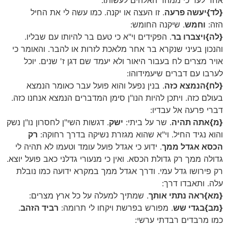
{לד}
יעשה פרעה
. זו העצה או יקנה. כמו עשה לי את החיל
הזה:
וחמש
. שיקנה החומש:
{לה}
ויצברו בר
. הפקידים וי"א כי טעם בר להיותו עם שבליו.
והנכון בעיני שנקרא בר אחר מלאכת לזרות או להבר. והאומר כי
אויר מצרים לח בעבור היאור ולא יעמד שם דגן ז' שנים. יוכל
לערבו עם דברים שיעמידוהו:
{לח}
הנמצא כזה
. בנין נפעל והוא פועל עבר כאומר הנמצא
בעולם כזה. ויתכן להיות הנו"ן סימן המדברים הנמצא אנחנו כזה.
דברי פרעה אל עבדיו:
{מ}
אתה תהיה
. שר על ביתי:
ישק
. דגשות השי"ן לחסרון נו"ן נשק
והוא נגיד החיל. וי"א שהוא מגזרת נשיקה בדרך רחוקה:
רק
הכסא אגדל ממך
. ידוע כי אגדל פועל עומד וטעמו לא תהיה לי
גדולה ממך רק גדולת הכסא. ואין כי מנעורי גדלני כאב פועל יוצא.
רק פירושו גדל עמי. ודרך אגדל ממך במקרא ידועה כמו נובלת
עלה. ותאבדו דרך:
{מא}
ראה נתתי אותך
. שמתיך למעלה על כל ארץ מצרים:
{מב}
בגדי שש
. מפורש בפרשת ויקחו לי תרומה:
רביד הזהב
.
כמו מרבדים רבדתי ערשי: