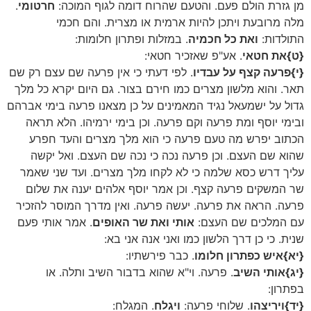
מן גזרת הולם פעם. והטעם שהרוח דומה לגוף המוכה:
חרטומי
.
מלה מרובעת ויתכן להיות ארמית או מצרית. והם חכמי
התולדות:
ואת כל חכמיה
. במזלות ופתרון חלומות:
{ט}
את חטאי
. אע"פ שאזכיר חטאי:
{י}
פרעה קצף על עבדיו
. לפי דעתי כי אין פרעה שם עצם רק שם
תאר. והוא מלשון מצרים כמו חירם בצור. גם היום יקרא כל מלך
גדול על ישמעאל נגיד המאמינים על כן מצאנו פרעה בימי אברהם
ובימי יוסף ומת פרעה וקם פרעה. וכן בימי ירמיהו. הלא תראה
הכתוב יפרש מה טעם פרעה כי הוא מלך מצרים והעד חפרע
שהוא שם העצם. וכן פרעה נכה כי נכה שם העצם. ואל יקשה
עליך דרש כסא שלמה כי לא לקחו מלך מצרים. ועד שני שאמר
שר המשקים פרעה קצף. וכן אמר יוסף אלהים יענה את שלום
פרעה. הראה את פרעה. יעשה פרעה. ואין מדרך המוסר להזכיר
עם המלכים שם העצם:
אותי ואת שר האופים
. אמר אותי פעם
שנית. כי כן דרך הלשון כמו ואני אנה אני בא:
{יא}
איש כפתרון חלומו
. כבר פירשתיו:
{יג}
אותי השיב
. פרעה. וי"א שהוא בדבור השיב ותלה. או
בפתרון:
{יד}
ויריצהו
. שלוחי פרעה:
ויגלח
. המגלח: