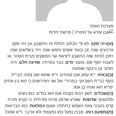
מערכת האתר
{א}
ויהי מקץ
. לא פי' הכתוב תחלת זה החשבון. וכן ויהי מקץ
ארבעים שנה. וכן ובעוד ששים וחמש שנה. ויהי בשלשים שנה.
ויתכן להיות שזה החשבון ליציאת שר המשקים מבית הסהר. או
לשבת יוסף שם: וטעם
ימים
. כבר בארתיו.
ופרעה חלם
. היה
חולם. וכן ורבקה שומעת:
{ב}
באחו
. י"א עמק שבו צמחים. וי"א שהוא שם צמח. הבי"ת
נוסף כבי"ת השביעני במרורי' ועל שני הפירושים כי הוא בין אחים
יפריא הוא ואחיו בן אמו:
{ה}
שבלים
. לשון רבות נקבות ואם הוא במ"ם. כמו נשים
ופלגשים:
שדופות
. שארע שדפון מרוח מזרחית. כי נקרא מזרח
קדם בעבור צאת השמש בתחלה: וטעם
המלאות
. כמו הבריאות:
{ח}
ותפעם רוחו
. מבנין נפעל כמו נפעמתי ולא אדבר. וי"א שהכל