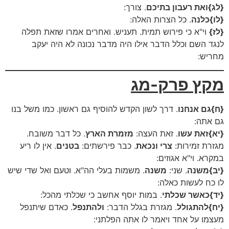
{לג}ואת רעבון בתיכם
. צורך:
{לו}כלנה
. כל הצרות האלה:
{לז}
וי"א כי פירוש תמית. תעניש. ואחרים אמרו שזאת תפלה
לנגד השם וכלל הדבר אילו היה מדבר נכונה לא היה יעקב
מחריש:
מקץ פרק-מג
{ח}גם אנחנו
. דרך לשון הקדש להוסיף גם ראשון. כמו משל בנו
גם אתה:
{יא}זאת עשו
. זאת העצה:
מזמרת הארץ
. כל דבר משובח.
מגזרת זמירות:
צרי ונכאת
. כבר פירשתים:
בטנים
. אין לו ריע
במקרא. וי"א אגוזים:
{יב}משנה
. שני:
משנה
. משמות בעלי הה"א. וטעם ואל שדי שיש
לו כח לעשות כאלה:
{יד}כאשר שכלתי
. במות יוסף אחשב כי שכלתי מהכל:
{יח}להתגולל
. מגזרת בגלל הדבר:
ולהתנפל
. כאדם שיתנפל
מעצמו על אחד ויאמר לו אתה הפלתני: