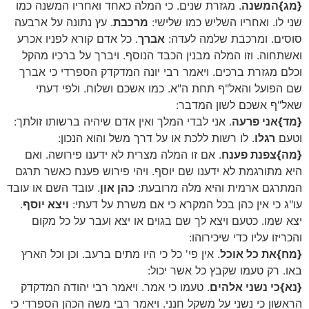
{מג}
המשנה
. מגזרת שנים. כי המלה כאחד ואחריו המשנה כמו
שני לו. ואחריו השליש כמו שלישי:
מרכבת
. עץ נתונה על ארבעה
סוסים. ומרכבת שלמה לעדה:
אברך
. כל אדם קורא לפניו אכרע
ואשתחוה. וזו המלה מבנין הכבד הנוסף. ויברך על ברכיו מהקל
וכלם מגזרת ברכים. ויאמר רבי יונה המדקדק הספרדי כי אברך
שם הפועל והאל"ף תחת ה"א. כמו אשכם ושלוח. ולפי דעתי
שאל"ף אשכם לשון המדבר:
{מד}
אני פרעה
. אני לבדי המלך ואין אדם שיהיה ברשותו זולתך:
וטעם
רגלו
. לו רשות ללכת או על דרך משל והוא הנכון:
{מה}
צפנת פענח
. אם זו המלה מצרית לא ידענו פירושה. ואם
היא מתורגמת לא ידענו שם יוסף. ויהי פירוש פענח כאשר תרגם
המתרגם ארמית והיא מלה מרובעת:
כהן און
. עובד השם או עובד
עו"ג כי אין כהן בכל המקרא כי אם משרת על דעתי:
ויצא יוסף
.
יצא שמו. כטעם ויצא לך שם בגוים או יצא ועבר על כל מקום
והכריזו עליו כדי שיכירוהו:
{מח}
את כל אוכל
. אין פי' כל כי היו מתים ברעב. וכן וכל הארץ
באו. רק טעמו שקבץ כל אשר יכול:
{נא}
כי נשני אלהים
. טעמו כי אמר. ויאמר רבי יהודה המדקדק
הראשון כי נשני על משקל חנני. ויאמר רבי משה הכהן הספרדי כי