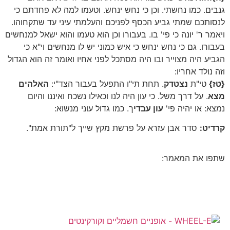
גנבים. כמו נחשתי. וכן כי נחש ינחש. וטעמו למה לא פחדתם כי
לנסותכם שמתי גביע הכסף לפניכם והעלמתי עיני עד שתקחוהו.
ויאמר ר' יונה כי פי' בו. בעבורו וכן הוא טעמו והוא ישאל למנחשים
בעבורו. גם כי נחש ינחש כי איש כמוני יש לו מנחשים וי"א כי
הגביע היה מצוייר ובו היה מסתכל לפני אחיו ואומר זה הוא הגדול
וזה נולד אחריו:
{טז}
טי"ת
נצטדק
. תחת תי"ו התפעל בעבור הצד"י:
האלהים
מצא
. על דרך משל. כי עון היה לנו וכאילו נשכח ואיננו והיום
נמצא: או יהיה פי'
עון עבדי
ך. כמו גדול עוני מנשוא:
קרדיט:
סדר אבן עזרא על פרשת מקץ שייך ל"תורת אמת".
שתפו את המאמר: