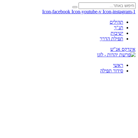
Icon-facebook
Icon-youtube-v
Icon-instagram-1
תהילים
תנ"ך
ישיבות
תפילת הדרך
אינדקס אנ"ש
ראשי
סידור תפילה