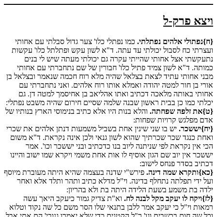
ויצא פרק-ל
{ח}נפתולי אלהים נפתלתי.
כמו נפתלי כלו' צער גדול סבלתי עם אחותי
ועצרתי כח לסבול יכולתי עד עתה. ד"א לשון עקש ופתלתל כלו' עקשות
נתעקשתי אצל אחותי שהייתי עקרה גם יכולתי מעתה שיש לי בנים
כמותה. ד"א לשון צמיד פתיל כלו' חבורין של שם נתחברתי עם אחותי
מבני אחותי עתיד לצאת בצלאל שהיה מלא רוח חכמה שנאמר ובצלאל בן
אורי בן חור למטה יהודה ואמלא אותו רוח אלהים. ואני נתחברתי עם
אחותי באותה מלאכה דכתיב ואתו אהליאב בן אחיסמך למטה דן. גם
יכלתי כמו כן בבית ראשון שבנה שלמה שסיים חירום שהיה משבט נפתלי:
{ט}את זלפה שפחתה.
והלא בנות היו אלא כתיב בנימוסי הארץ בנותיו של
אדם מפלגש קרויות שפחות:
{יח}יששכר.
יש בו שני שינין אחת בשביל משמעות דנתן אלהים את שכרי
ואחת כנגד שכר שכרתיך שהוא לשון גנאי ולכן אינה נקראת. ד"א משום
הכי אין נקראת לפי שניתנה ליוב בנו כדכתיב ובני יששכר וכו'. אמר
יששכר אין יוב שם הגון אוסיף לו אות אחת משמי ויקרא שמו ישוב והיינו
דכתיב בסדר פנחס לישוב:
{כא}ותקרא שמה דינה.
פירש"י שדנה בעצמה שהיא היתה מעוברת מיוסף
ועל ידי תפלתה נתחלף בדינה. וי"ל מדלא כתיב ותהר ותלד אלא ואחר
ילדה בת משמע בשעת הלידה היתה בת ולא בהריון:
{לז}ויקח לו יעקב מקל לבנה לח.
וא"ת צדיק גמור כיעקב היאך עשה
רמאות וי"ל כי יעקב אמר ללבן בתנאי שלו הסר משם כל שה נקוד וטלוא
וכל שה חום בכשבים וגו' ר"ל הקטנים כדי שלא יאמרו גנובי' הם אתי אבל