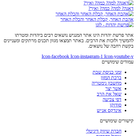
דאגה? למה? כמה? ואיך?
אהבת האחר, קבלת האחר והכלת האחר
אתר פרשת יהדות הינו אתר המנגיש נושאים רבים ביהדות ומטרתו
להמשיך ולזכות את הרבים. באתר תמצאו מגוון תכנים מרתקים ומעניינים
בקשת רחבה של נושאים.
Icon-facebook
Icon-instagram-1
Icon-youtube-v
עמודים שימושיים
זמני כניסת שבת
ברכת המזון
מחשבון גימטריה
אשר יצר
שאל את הרב
דפי צביעה
סודוקו
אינדקס אנ״ש
קישורים שימושיים
חברת שיווק דיגיטלי