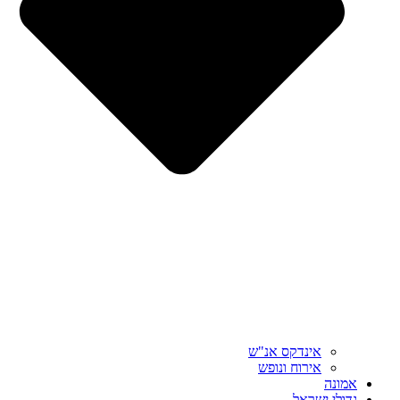
אינדקס אנ"ש
אירוח ונופש
אמונה
גדולי ישראל