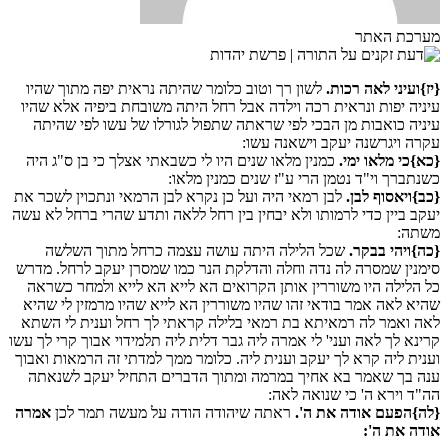
מערכת האתר
{יז}
ועיני לאה רכות.
לשון רך וטוב כלומר שהיתה נראית יפה מתוך שהיו
עיניה יפות ונראית רכה וילדה אבל רחל היתה משובחת ביפיה אלא שהיו
עיניה כואבות מן הבכי לפי שראתה שתפול לגורלו של עשו לפי שהיתה
עקרה ויגרשנה יעקב וישאנה עשו:
{כא}
כי מלאו ימי.
כמנין מלאו שנים היו לי כשבאתי אצלך כי בן ס"ג היה
כשנתברך וי"ד נטמן הרי ע"ז שנים כמנין מלאו:
{כב}
ויאסוף לבן.
לבן רמאי היה ועל כן נקרא לבן הרמאי ונתכוין לשכר את
יעקב ביין כדי לרמותו ולא יבחין בין רחל ללאה ותדע שהרי ברחל לא עשה
משתה:
{כה}
ויהי בבקר.
שכל הלילה היתה עושה עצמה כרחל מתוך השלשה
סימנין שמסרה לה נדה וחלה והדלקת הנר כמו שמסרן יעקב לרחל. מדרש
כל הלילה היו משוררין אותן הקרואים הא לייא הא לייא ולמחר כשראה
שהיא לאה אמר בודאי זהו שהיו משוררין הא לייא שהיו מרמזין לי שהיא
לאה ואמר לה רמאיתא בת רמאי בלילה קראתי לך רחל וענית לי השתא
קרינא לך לאה ועני' לי אמרה ליה גבר דלית ליה תלמידוי אבוך קרי לך עשו
וענית ליה קרא לך יעקב וענית ליה. כלומר ממך למדתי זה הרמאות ואבוך
ענה בך שאמר בא אחיך במרמה ומתוך הדברים התחיל יעקב לשנאתה
הה"ד וירא ה' כי שנואה לאה:
{לה}
הפעם אודה את ה'.
ראתה שיהודה הודה על מעשה תמר לכן
אמרה
אודה את ה':