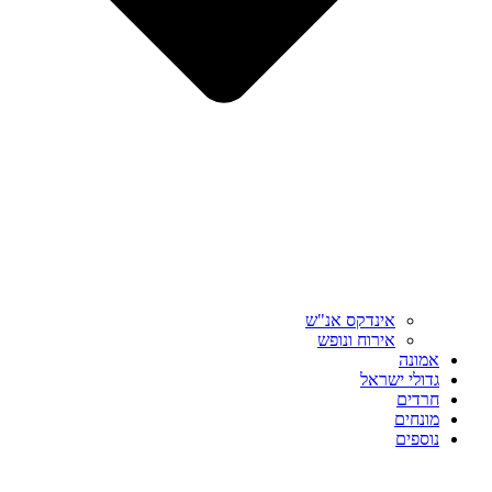
אינדקס אנ"ש
אירוח ונופש
אמונה
גדולי ישראל
חרדים
מונחים
נוספים