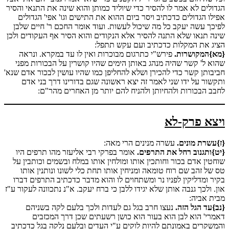
הגדולים לא אמר לו להסיר כדי שיוליד כמותן והוא שינה את התנאי והסיר
אפילו הגדולים כדכתיב ויסר ביום ההוא את התישים וגו' אפי' הגדולים
לפיכך עשה יעקב כל מה שיכול לעשות. ועוד אומר החכם ר' חיים שלבן
שינה תנאו שלא התנה להסיר אלא הנקודים והוא הסיר אף העקודים ולכן
הציג את המקלות כדכתיב ועם עקש תתפל:
{מא}המקושרות.
פירש"י כתרגום מבוכרות ואין לו עד במקרא. ונראה
שהוא ל' קשר שהיה מנהג באותן הימים שהיו קושרין על הבכורות מפני
חביבותן קשר כדי להכירן ושלא להחליפן כמו שהיו עושין לבכור אדם שנא'
ותקשור על ידו שני לאמר זה יצא ראשונה שגם בדורינו דרך בני אדם
לחבב הבכורות ולהחיותן ולהניח להם יותר מן האחרים מהר"ם:
ויצא פרק-לא
{ז}עשרת מונים.
עשרה מנינים הרי מאה:
{יט}ותגנוב רחל את התרפים.
אומר בפרקי רבי אליעזר מהו תרפים היו
שוחטין אדם בכור וחותכין אותו ומולחין אותו במלח ובשמים וכותבין על
טס של זהב שם רוח טומאה ומניחין אותו תחת כלי לשונו ונותנין אותו
בקיר ומדליקין לפניו נר ומשתחוים לו והוא מדבר כדכתיב התרפים דברו
און. ולכך גנבה אותן שלא יגידו ללבן כי ברח יעקב. א"נ נתכוונה לעקור ע"ז
מבית אביה:
{נב}עד הגל הזה.
נעצו חרב בגל גם לעדות ולכך בלעם לקה בשניהם
דאמרי' הוא לבן הוא בעור הוא כושן רשעתים שכן דרך המכזבים
והמשקרים באמונתם להיות לוקים ע"י העדים ובלעם נלקה בגל כדכתיב