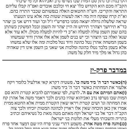
הקרבנות ובו נתון סם המות שבו נשרפו נדב ואביהוא וכל מי שיבחר
הקב"ה מכם הוא הקדוש כלו' יצא חי וכלכם אובדים ואפ"ה קבלו עליהם
התראה והקריבו. וזש"ה החטאים האלה בנפשותם שכבר התרה בהם.
וא"ת קרח שפקח היה מה ראה לעשות שטות כזה אלא עינו הטעתו
שראה שלשלת גדולה יוצאה ממנו כדפרש"י ז"ל וכו' ועוד דרש אני בן יצהר
כד"א תירושך ויצהרך תירוש זה היין יצהר זה השמן ובכל המשקין כשתתן
בהם שמן השמן עולה למעלה וא"כ די להיות למעלה מכולן. ולא עוד אלא
שנא' ואלה בני היצהר וכי יש בנים לשמן אלא אלו אהרן ודוד שנמשחו
בשמן המשחה אהרן נטל כהונה ודוד נטל מלכות ומה אלו שלא נמשחו
אלא בשמן בלבד נטלו כהונה ומלכות אני שאני בן השמן אינו דין שאהיה
כהן גדול או מלך מיד חלק על משה:
במדבר פרק-יז
{ה}כאשר דבר ה' ביד משה כו'.
פשטיה דקרא קאי אדלעיל כלומר ויקח
אלעזר את המחתות כאשר דבר ה' ביד משה:
{ו}אתם המיתם את עם ה'.
לדעת, לפי שאמרתם להביא קטרת והוא סם
המות שבו נשרפו נדב ואביהוא שהיו כהנים ולכך ויאמר משה אל אהרן קח
את המחתה וגו' ושים קטרת ויראו שאין הקטרת ממית אלא החטא ממית
אמרו אין כאן הוכחה שאין אלו ראויין לכהונה המטות יוכיחו ולכך צוה
הקב"ה דבר אל בני ישראל וקח מאתם מטה מאת כל נשיאיהם וכתיב
בתריה והשכותי מעלי את תלונות בני ישראל:
{כג}והנה פרח מטה אהרן.
משמע דתרי עניני פרח היו שם דמצד אחד פרח
ואותן פרחים עמדו ולא נפלו לעולם ומצד אחד ויצא פרח ונפל כדרך כל