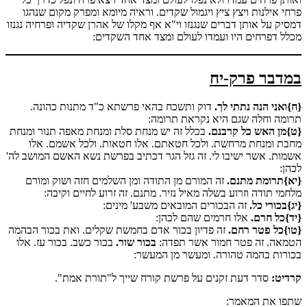
פרחי אילנות ויצץ ציץ ויגמול שקדים. וראיה מיומא ומפרק מקום שנהגו
דמסיק על אותן דברים שנגנזו וי"א אף מקלו של אהרן שקדיה ופרחיה נגנזו
מכלל דפרחים היו ועמדו לעולם ומצד אחד השקדים:
במדבר פרק-יח
{ח}ואני הנה נתתי לך.
דוק ותשכח בהאי פרשתא כ"ד מתנות כהונה.
תרומה וחלה שגם היא נקראת תרומה:
{ט}מן האש כל קרבנם.
בכלל זה יש מנחת סלת ומנחת מאפה תנור ומנחת
מחבת ומנחת מרחשת. ולכל חטאתם. אלו חטאות. ולכל אשמם. אלו
אשמות. אשר ישיבו לי. זה גזל הגר דכתיב בפרשת נשא האשם המושב לה'
לכהן:
{יא}תרומת מתנם.
זה המורם מן התודה ומן השלמים חזה ושוק ומורם
מלחמי תודה וזרוע בשלה מאיל נזיר. מתנם. זה זרוע לחיים וקיבה:
{יג}בכורי כל.
זה הבכורים המובאים משבע' מינים:
{יד}כל חרם.
אלו חרמים שהם לכהן:
{טו}כל פטר רחם.
זה פדיון בכור אדם בחמשת שקלים. ואת בכור הבהמה
הטמאה. זה פטר חמור אשר תפדה:
בכור שור.
בכור כשב. בכור עז. אלו
בכורות בהמה טהורה. ומעשר מן המעשר:
קרדיט:
סדר דעת זקנים על פרשת קורח שייך ל"תורת אמת".
שתפו את המאמר: