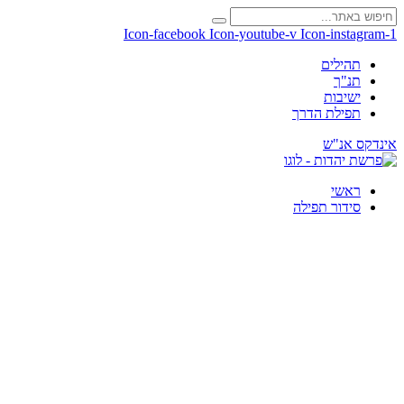
Icon-facebook
Icon-youtube-v
Icon-instagram-1
תהילים
תנ"ך
ישיבות
תפילת הדרך
אינדקס אנ"ש
ראשי
סידור תפילה