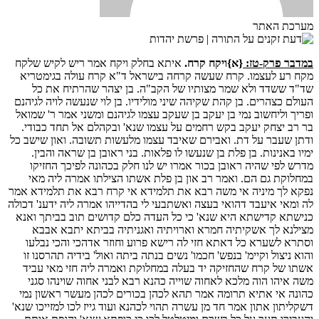
מערכת האתר
במדבר פרק-טז:
{א}ויקח קרח.
איתא בחלק ויקח אמר ריש לקיש שלקח
מקח רע לעצמו. קרח שעשה קרחה בישראל ד"א קרח עולה בגימטריא
שד"ד ששדד ולא שמר מצותיו של הקב"ה. בן יצהר שהרתיח את כל
העולם כצהרים. בן קהת שקיהה שיני מולידיו. בן לוי שנעשה לויה לגיהנם
ופריך וליחשוב נמי בן יעקב בן שעקב עצמו לגיהנם ומשני אמר ר' שמואל
בר רב יצחק יעקב בקש רחמים על עצמו שנא' ובקהלם אל תחד כבודי.
ודתן שעבר על דת. ואבירם שאיבד עצמו מלעשות תשובה. ואון שישב כל
ימיו באנינות. בן פלת בן שנעשו לו פלאות. בני ראובן בן שראה והבין.
מדרש לפי שהיה ראובן בכור אמרו יש לנו חלק בכהונה לפיכך החזיקו
במחלוקת גם הם. ואמר רב און בן פלת אשתו הצילתו אמרה ליה מאי
נפקא לך מיניה אי משה רבא את תלמידא אי קרח רבא את תלמידא אמר
לה ומאי איעבד דהואי בעצה ואשתבעי לי בהדייהו אמרה ליה ידענ' דכולה
כנישתא קדישתא היא שנא' כי כל העדה כלם קדושים תוב בביתך ואנא
מצילנא לך אשקיתיה חמרא וארויתיה ואגניתיה בביתא יתבא אבבא
וסתרא לשערא כל דאתא חזי לה רישא פרוע וחוזר אדהכי והכי נבלעו
והוא ניצול וקיימ' בנפש' חכמו' נשים בנתה ביתה ואול' בידיה תהרסנו זו
אשתו של קרח שהחזיקה יד בעלה במחלוקת ואמרה ליה חזי מאי עביד
משה איהו הוה מלכא לאחוה שוייה כהנא רבא לבני אחוה שוינהו סגני
כהונה אי אתיא תרומה אמר תהא לכהן בכורים לכהן מעשר ראשון נמי
דשקליתון אתון אמר חד מן עשרה תהוי לכהנא ועוד גייז לכו למזייכו שנא'