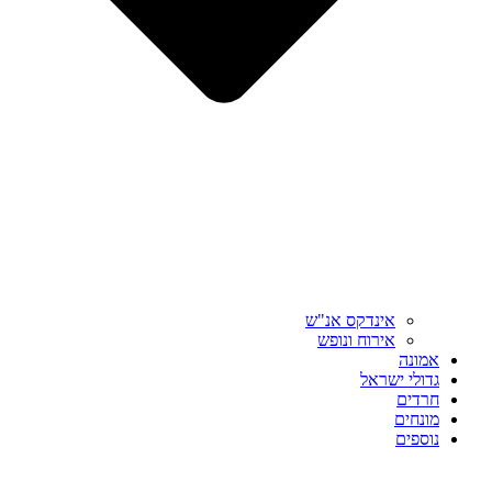
אינדקס אנ"ש
אירוח ונופש
אמונה
גדולי ישראל
חרדים
מונחים
נוספים