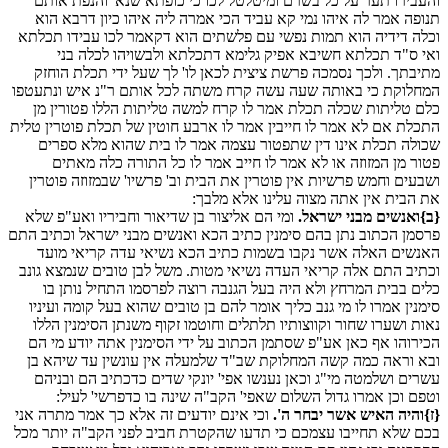
והעבירו תער על כל בשרם ומיטלטל לכו כי כופתא שנא' והנפת אותם
תנופה אמר לה איהו נמי קא עביד הכי אמרה ליה איהו כיון דרבא הוא
וכלה דידיה הוא תמות נפשי עם פלשתים הוא דקאמר לכו עבידו תכלתא
ואי ס"ד תכלתא חשיבא אפיק גלימא דתכלתא ולבשויהו לכלה בני
מתיבתך. ולכך נסמכה פרשת ציצית לכאן לו' לך שעל ידי תכלת הוחזק
המחלוקת כי באותה שעה עשה קרח משתה לכל אותם ר"נ איש ונתעטפו
כלם טליתות שכלה תכלת אמר לו קרח למשה טליתות הללו פטורין מן
התכלת אם לא אמר לו חייבין אמר לו ארבע חוטין של תכלת פוטרין טלית
שכולה תכלת אינו דין שתפטור עצמה אמר לו בית שהוא מלא ספרים
פטור מן המזוזה או לא אמר לו חייב אמר לו כל התורה כלה מאתים
ושבעים וחמש פרשיות אין פוטרין את הבית וב' פרשיו' שבמזוזה פוטרין
את הבית אין אתה מצוה עלינו אלא מלבך:
{ב}ואנשים מבני ישראל.
ומי הם אליצור בן שדיאור וחביריו ואע"פ שלא
פרסמן הכתוב נתן בהם סימנין כתיב הכא ואנשים מבני ישראל וכתיב התם
האנשים האלה אשר נקבו בשמות כתיב הכא נשיאי עדה קריאי מועד
וכתיב התם אלה קריאי העדה נשיאי מטות. משל לבן טובים שנמצא גונב
כלים בבית המרחץ ולא היה בעל הגנבה רוצה לפרסמו התחיל נותן בו
סימנין אמרו לו מי גנב כליך אומר להם בן טובים שהוא בעל קומה ועיניו
נאות ושערו שחור וקווצותיו תלתלים וחוטמו זקוף משנתן הסימנין הללו
הכירוהו אף כאן אע"פ שסתמן הכתוב על ידי הסימנין אתה יודע מי הם
ובא וראה כמה קשה המחלוקת שב"ד שלמעלה אין עונשין עד שיהא בן
עשרים ושלמטה מי"ג וכאן נענשו אפי' יונקי שדים כדכתיב הם ובניהם
וטפם וכן אמרו גדול השלום שאפי' הקב"ה שינה בו כדפרשי' לעיל:
{ז}והיה האיש אשר יבחר ה'.
וכי אינם יודעים זה אלא כך אמר מתרה אני
בכם שלא תחייבו עצמכם כי תדעו שהקטרת חביב לפני הקב"ה יותר מכל