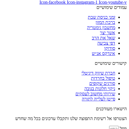
Icon-facebook
Icon-instagram-1
Icon-youtube-v
עמודים שימושיים
זמני כניסת שבת
ברכת המזון
מחשבון גימטריה
אשר יצר
שאל את הרב
דפי צביעה
סודוקו
אינדקס אנ״ש
קישורים שימושיים
חברת שיווק דיגיטלי
טיפול בחרדות
סורגים שקופים
ניקוי חלונות בגובה
שירותי מחשוב לעסקים
פייטן לעלייה לתורה
הישארו מעודכנים
הצטרפו אל רשימת התפוצה שלנו ותקבלו עדכונים בכל מה שחדש
מייל