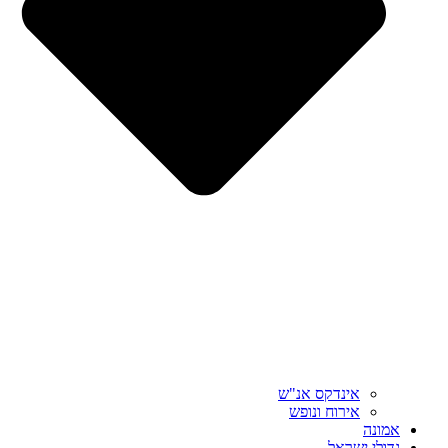
אינדקס אנ"ש
אירוח ונופש
אמונה
גדולי ישראל