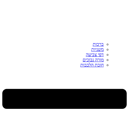
ברכות
משניות
דפי צביעה
מורה נבוכים
חובת הלבבות