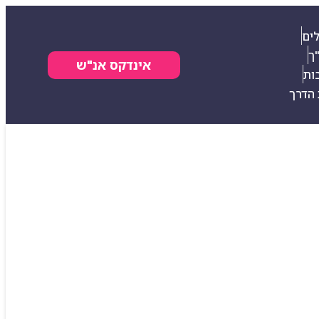
ים
ך
אינדקס אנ"ש
ות
הדרך