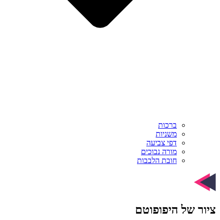
ברכות
משניות
דפי צביעה
מורה נבוכים
חובת הלבבות
ציור של היפופוטם