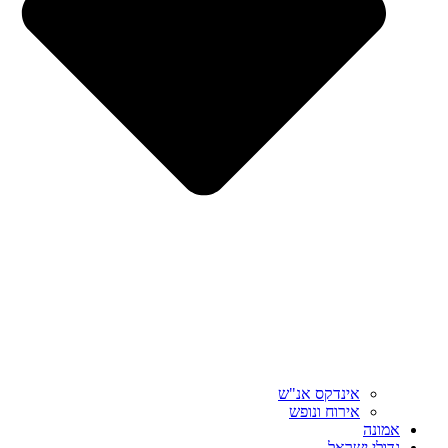
אינדקס אנ"ש
אירוח ונופש
אמונה
גדולי ישראל