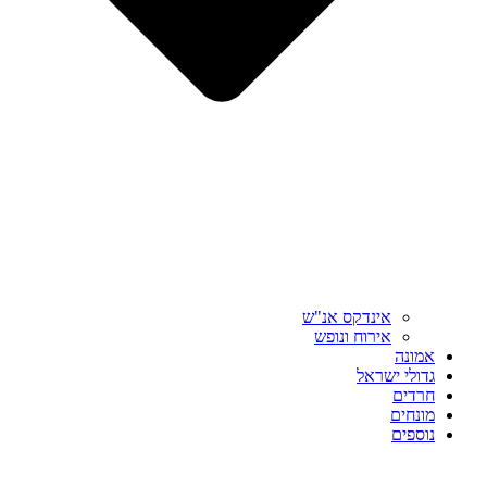
אינדקס אנ"ש
אירוח ונופש
אמונה
גדולי ישראל
חרדים
מונחים
נוספים