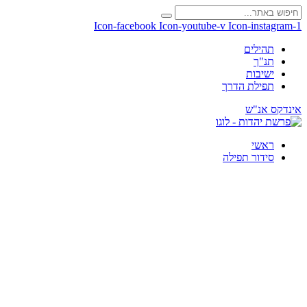
Icon-facebook
Icon-youtube-v
Icon-instagram-1
תהילים
תנ"ך
ישיבות
תפילת הדרך
אינדקס אנ"ש
ראשי
סידור תפילה