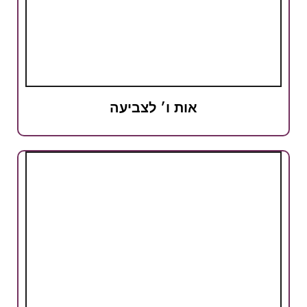
אות ו׳ לצביעה