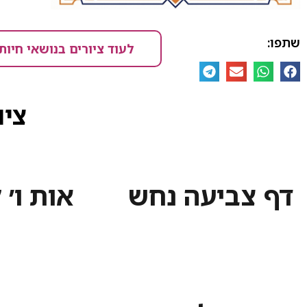
שתפו:
לעוד ציורים בנושאי חיות
ציו
דף צביעה נחש
אות ו׳ 