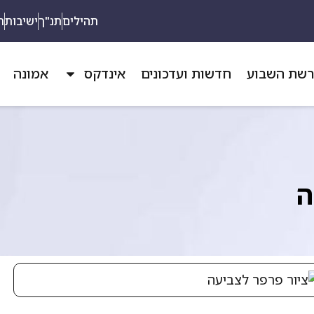
תהילים
תנ"ך
ישיבות
ת
שת השבוע
חדשות ועדכונים
אינדקס
אמונה
ה