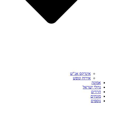
אינדקס אנ"ש
אירוח ונופש
אמונה
גדולי ישראל
חרדים
מונחים
נוספים