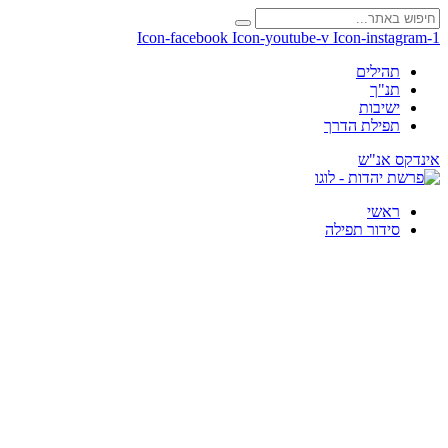
Icon-facebook
Icon-youtube-v
Icon-instagram-1
תהילים
תנ"ך
ישיבות
תפילת הדרך
אינדקס אנ"ש
ראשי
סידור תפילה