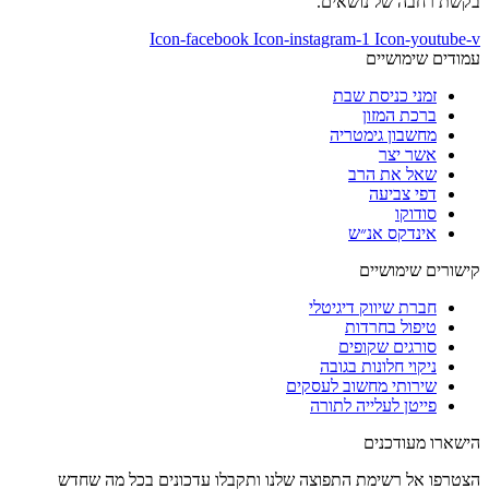
בקשת רחבה של נושאים.
Icon-facebook
Icon-instagram-1
Icon-youtube-v
עמודים שימושיים
זמני כניסת שבת
ברכת המזון
מחשבון גימטריה
אשר יצר
שאל את הרב
דפי צביעה
סודוקו
אינדקס אנ״ש
קישורים שימושיים
חברת שיווק דיגיטלי
טיפול בחרדות
סורגים שקופים
ניקוי חלונות בגובה
שירותי מחשוב לעסקים
פייטן לעלייה לתורה
הישארו מעודכנים
הצטרפו אל רשימת התפוצה שלנו ותקבלו עדכונים בכל מה שחדש