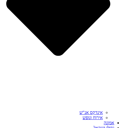
אינדקס אנ"ש
אירוח ונופש
אמונה
גדולי ישראל