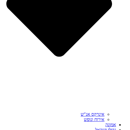
אינדקס אנ"ש
אירוח ונופש
אמונה
גדולי ישראל