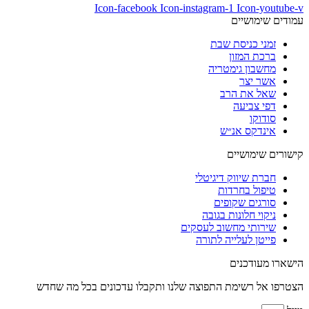
Icon-facebook
Icon-instagram-1
Icon-youtube-v
עמודים שימושיים
זמני כניסת שבת
ברכת המזון
מחשבון גימטריה
אשר יצר
שאל את הרב
דפי צביעה
סודוקו
אינדקס אנ״ש
קישורים שימושיים
חברת שיווק דיגיטלי
טיפול בחרדות
סורגים שקופים
ניקוי חלונות בגובה
שירותי מחשוב לעסקים
פייטן לעלייה לתורה
הישארו מעודכנים
הצטרפו אל רשימת התפוצה שלנו ותקבלו עדכונים בכל מה שחדש