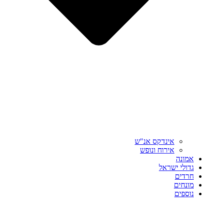
אינדקס אנ"ש
אירוח ונופש
אמונה
גדולי ישראל
חרדים
מונחים
נוספים