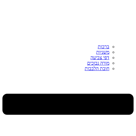
ברכות
משניות
דפי צביעה
מורה נבוכים
חובת הלבבות