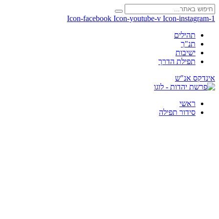
Icon-facebook
Icon-youtube-v
Icon-instagram-1
תהילים
תנ"ך
ישיבות
תפילת הדרך
אינדקס אנ"ש
ראשי
סידור תפילה