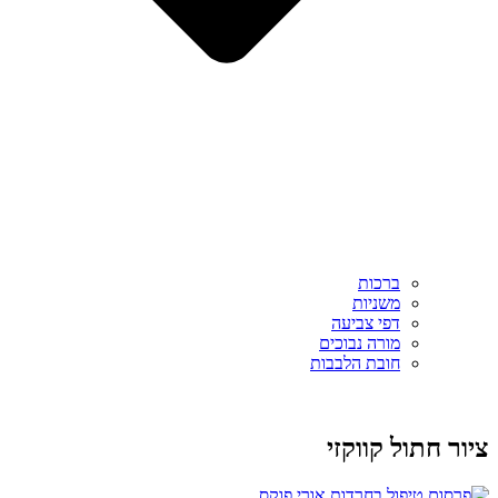
ברכות
משניות
דפי צביעה
מורה נבוכים
חובת הלבבות
ציור חתול קווקזי