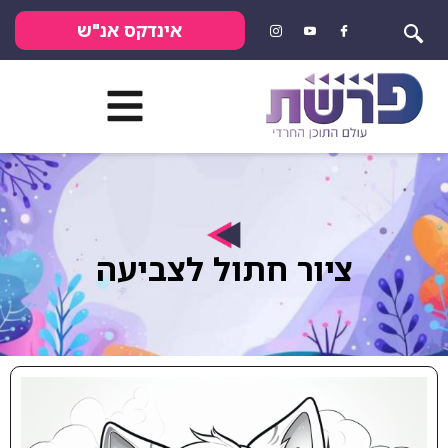
אינדקס אנ"ש
ציור חתול לצביעה