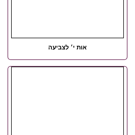
אות י׳ לצביעה