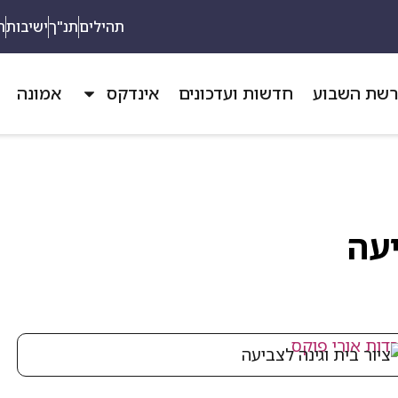
תהילים
תנ"ך
ישיבות
ת
שת השבוע
חדשות ועדכונים
אינדקס
אמונה
יעה