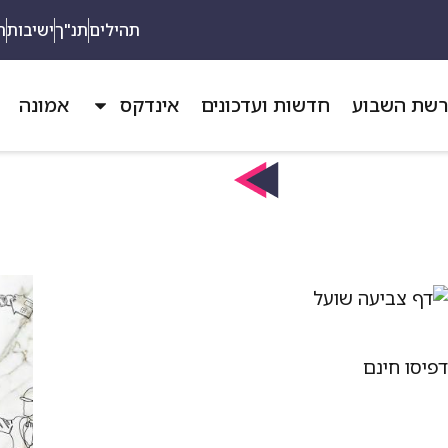
תהילים
תנ"ך
ישיבות
ת
שת השבוע
חדשות ועדכונים
אינדקס
אמונה
פיסו חינם