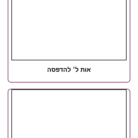
אות ל׳ להדפסה