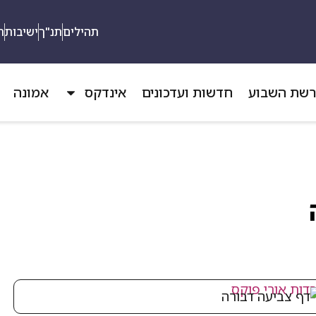
תהילים
תנ"ך
ישיבות
ת
שת השבוע
חדשות ועדכונים
אינדקס
אמונה