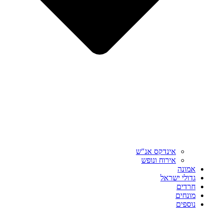
אינדקס אנ"ש
אירוח ונופש
אמונה
גדולי ישראל
חרדים
מונחים
נוספים