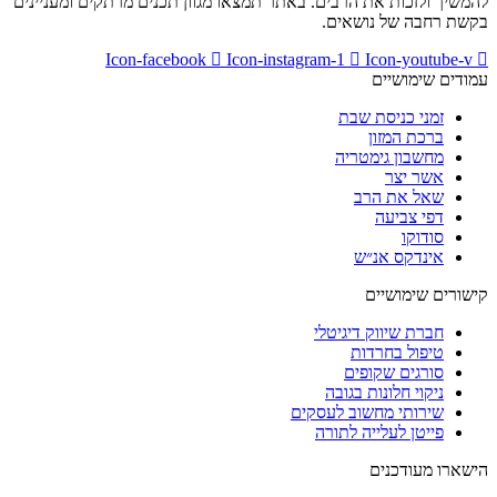
להמשיך ולזכות את הרבים. באתר תמצאו מגוון תכנים מרתקים ומעניינים
בקשת רחבה של נושאים.
Icon-facebook
Icon-instagram-1
Icon-youtube-v
עמודים שימושיים
זמני כניסת שבת
ברכת המזון
מחשבון גימטריה
אשר יצר
שאל את הרב
דפי צביעה
סודוקו
אינדקס אנ״ש
קישורים שימושיים
חברת שיווק דיגיטלי
טיפול בחרדות
סורגים שקופים
ניקוי חלונות בגובה
שירותי מחשוב לעסקים
פייטן לעלייה לתורה
הישארו מעודכנים