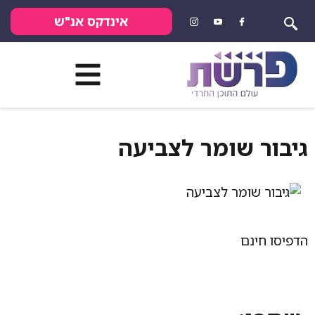
אינדקס אנ"ש
 שומר לצביעה
נם