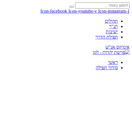
Icon-facebook
Icon-youtube-v
Icon-instagram-1
תהילים
תנ"ך
ישיבות
תפילת הדרך
אינדקס אנ"ש
ראשי
סידור תפילה