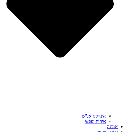
אינדקס אנ"ש
אירוח ונופש
אמונה
גדולי ישראל