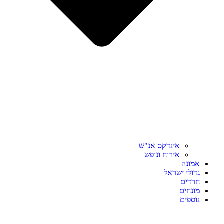
אינדקס אנ"ש
אירוח ונופש
אמונה
גדולי ישראל
חרדים
מונחים
נוספים