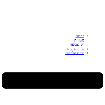
ברכות
משניות
דפי צביעה
מורה נבוכים
חובת הלבבות