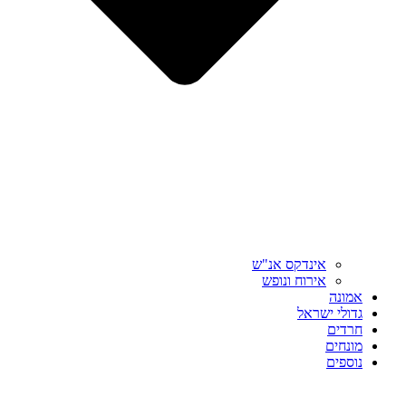
אינדקס אנ"ש
אירוח ונופש
אמונה
גדולי ישראל
חרדים
מונחים
נוספים