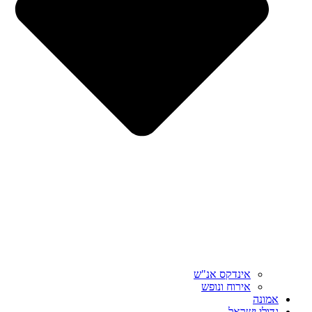
אינדקס אנ"ש
אירוח ונופש
אמונה
גדולי ישראל