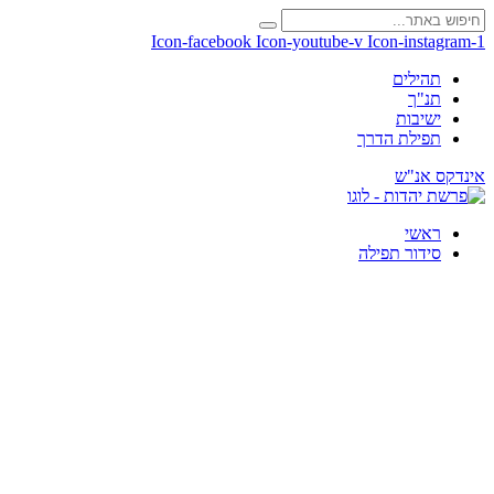
Icon-facebook
Icon-youtube-v
Icon-instagram-1
תהילים
תנ"ך
ישיבות
תפילת הדרך
אינדקס אנ"ש
ראשי
סידור תפילה