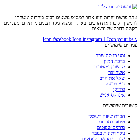
אתר פרשת יהדות הינו אתר המנגיש נושאים רבים ביהדות ומטרתו
להמשיך ולזכות את הרבים. באתר תמצאו מגוון תכנים מרתקים ומעניינים
בקשת רחבה של נושאים.
Icon-facebook
Icon-instagram-1
Icon-youtube-v
עמודים שימושיים
זמני כניסת שבת
ברכת המזון
מחשבון גימטריה
אשר יצר
שאל את הרב
דפי צביעה
סודוקו
אינדקס אנ״ש
קישורים שימושיים
חברת שיווק דיגיטלי
טיפול בחרדות
סורגים שקופים
ניקוי חלונות בגובה
שירותי מחשוב לעסקים