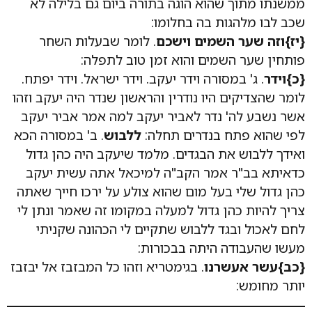
ממשנתו מתוך שהוא הוגה בתורה ביום גם בלילה לא
שכב לבו מלהגות בה בחלומו:
{יז}
וזה שער השמים וישכם
. לומר שבעלות השחר
פותחין שער השמים והוא זמן טוב לתפלה:
{כ}
וידר
. ג' במסורה וידר יעקב. וידר ישראל. וידר יפתח.
לומר שהצדיקים היו נודרין והראשון שנדר היה יעקב וזהו
אשר נשבע לה' נדר לאביר יעקב למה אמר אביר יעקב
לפי שהוא פתח בנדרים תחלה:
ללבוש
. ב' במסורה הכא
ואידך ללבוש את הבגדים. מלמד שיעקב היה כהן גדול
כדאיתא בב"ר אמר הקב"ה למיכאל אתה עשית יעקב
כהן גדול שלי בעל מום שהוא צולע על ירכו חייך שאתה
צריך להיות כהן גדול למעלה במקומו זה שאמר ונתן לי
לחם לאכול ובגד ללבוש שתקיים לי הכהונה שקניתי
מעשו שהעבודה היתה בבכורות:
{כב}
עשר אעשרנו
. בגימטריא וזהו כל המבזבז אל יבזבז
יותר מחומש: