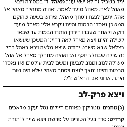
יגיד בשביל זה לא ישא עונו:
מאהל
. ד' במסורה ויצא
מאהל לאה. מאהל מועד לאמר. ואהיה מתהלך מאהל אל
אהל. יתצך לנצח ויסחך מאהל. פירוש בשעה שהוקם
המשכן נאסרו הבמות והיינו ויקרא אליו מאהל מועד
דוקא ולאחר שעברו הירדן הותרו הבמות עד שבאו
לשילה והיינו ויצא מאהל לאה דהיינו המשכן שעשאו
בצלאל שבא משבט יהודה שיצא מלאה ויבא באהל רחל
זה שילה שבחלק יוסף ואז ואהיה מתהלך מאהל אל אהל
משילה לנוב ומנוב לגבעון ומשם לבית עולמים ואז נאסרו
הבמות והיינו יתצך לנצח ויסחך מאהל שלא היה שום
היתר. אדוני אבי הרא"ש ז"ל:
ויצא פרק-לב
{ג}מחנים
. נוטריקון מאותם חיילים נטל יעקב מלאכים:
קרדיט:
סדר בעל הטורים על פרשת ויצא שייך ל"תורת
אמת".