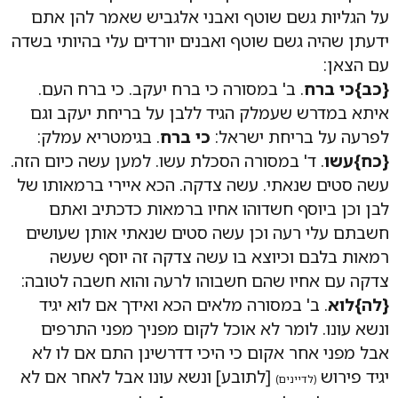
על הגליות גשם שוטף ואבני אלגביש שאמר להן אתם
ידעתן שהיה גשם שוטף ואבנים יורדים עלי בהיותי בשדה
עם הצאן:
{כב}כי ברח
. ב' במסורה כי ברח יעקב. כי ברח העם.
איתא במדרש שעמלק הגיד ללבן על בריחת יעקב וגם
לפרעה על בריחת ישראל:
כי ברח
. בגימטריא עמלק:
{כח}עשו
. ד' במסורה הסכלת עשו. למען עשה כיום הזה.
עשה סטים שנאתי. עשה צדקה. הכא איירי ברמאותו של
לבן וכן ביוסף חשדוהו אחיו ברמאות כדכתיב ואתם
חשבתם עלי רעה וכן עשה סטים שנאתי אותן שעושים
רמאות בלבם וכיוצא בו עשה צדקה זה יוסף שעשה
צדקה עם אחיו שהם חשבוהו לרעה והוא חשבה לטובה:
{לה}לוא
. ב' במסורה מלאים הכא ואידך אם לוא יגיד
ונשא עונו. לומר לא אוכל לקום מפניך מפני התרפים
אבל מפני אחר אקום כי היכי דדרשינן התם אם לו לא
יגיד פירוש
[לתובע] ונשא עונו אבל לאחר אם לא
(לדיינים)