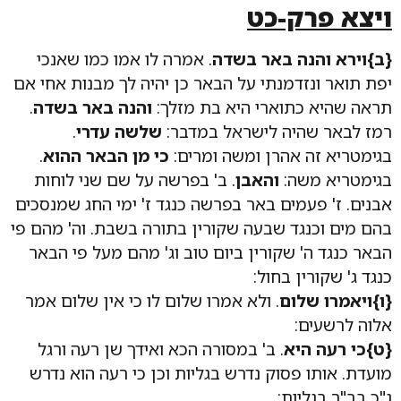
ויצא פרק-כט
{ב}וירא והנה באר בשדה
. אמרה לו אמו כמו שאנכי
יפת תואר ונזדמנתי על הבאר כן יהיה לך מבנות אחי אם
תראה שהיא כתוארי היא בת מזלך:
והנה באר בשדה
.
רמז לבאר שהיה לישראל במדבר:
שלשה עדרי
.
בגימטריא זה אהרן ומשה ומרים:
כי מן הבאר ההוא
.
בגימטריא משה:
והאבן
. ב' בפרשה על שם שני לוחות
אבנים. ז' פעמים באר בפרשה כנגד ז' ימי החג שמנסכים
בהם מים וכנגד שבעה שקורין בתורה בשבת. וה' מהם פי
הבאר כנגד ה' שקורין ביום טוב וג' מהם מעל פי הבאר
כנגד ג' שקורין בחול:
{ו}ויאמרו שלום
. ולא אמרו שלום לו כי אין שלום אמר
אלוה לרשעים:
{ט}כי רעה היא
. ב' במסורה הכא ואידך שן רעה ורגל
מועדת. אותו פסוק נדרש בגליות וכן כי רעה הוא נדרש
ג"כ בב"ר בגליות: