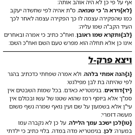
אף על פי כן לא היה אוהב אותה:
{לא}וירא ה' כי שנואה
. ס"ת אהיה לפי שחשדה יעקב
כמו שהפקירה עצמה לו כך הפקירה עצמה לאחר לכך
העיד הקב"ה שמו עליה:
{לב}ותקרא שמו ראובן
. ואח"כ כתיב כי אמרה ובאחרים
אינו כן אלא תחלה הוא מפרש טעם השם ואח"כ השם:
ויצא פרק-ל
{ג}הנה אמתי בלהה
. ולא אמרה שפחתי כדכתיב בהגר
לפי שהיתה בת לבן מפילגש:
{יד}דודאים
. בגימטריא כאדם. בכל שמות השבטים אין
סמ"ך אלא ביוסף רמז שהוא שטנו של עשו ובכולם אין
עי"ן אלא בשמעון על שם ועין נואף שמרה נשף משום
מעשה דזמרי:
{טו}לכן ישכב עמך הלילה
. על כן לא נקברה עמו
במערה:
לכן
. בגימטריא מדה במדה. בלוי כתיב כי ילדתי