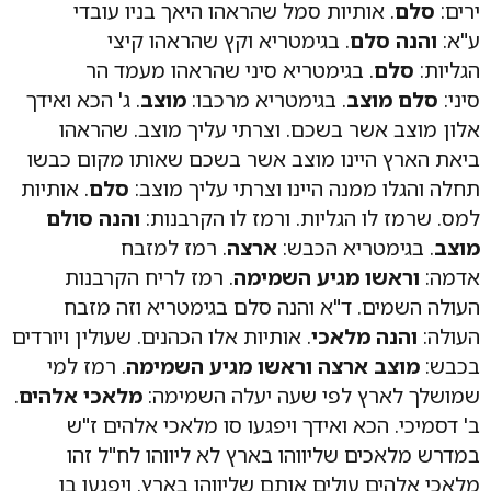
ירים:
סלם
. אותיות סמל שהראהו היאך בניו עובדי
ע"א:
והנה סלם
. בגימטריא וקץ שהראהו קיצי
הגליות:
סלם
. בגימטריא סיני שהראהו מעמד הר
סיני:
סלם מוצב
. בגימטריא מרכבו:
מוצב
. ג' הכא ואידך
אלון מוצב אשר בשכם. וצרתי עליך מוצב. שהראהו
ביאת הארץ היינו מוצב אשר בשכם שאותו מקום כבשו
תחלה והגלו ממנה היינו וצרתי עליך מוצב:
סלם
. אותיות
למס. שרמז לו הגליות. ורמז לו הקרבנות:
והנה סולם
מוצב
. בגימטריא הכבש:
ארצה
. רמז למזבח
אדמה:
וראשו מגיע השמימה
. רמז לריח הקרבנות
העולה השמים. ד"א והנה סלם בגימטריא וזה מזבח
העולה:
והנה מלאכי
. אותיות אלו הכהנים. שעולין ויורדים
בכבש:
מוצב ארצה וראשו מגיע השמימה
. רמז למי
שמושלך לארץ לפי שעה יעלה השמימה:
מלאכי אלהים
.
ב' דסמיכי. הכא ואידך ויפגעו סו מלאכי אלהים ז"ש
במדרש מלאכים שליווהו בארץ לא ליווהו לח"ל זהו
מלאכי אלהים עולים אותם שליווהו בארץ. ויפגעו בו