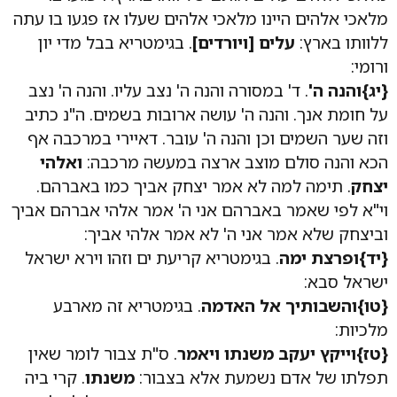
מלאכי אלהים היינו מלאכי אלהים שעלו אז פגעו בו עתה
ללוותו בארץ:
עלים [ויורדים]
. בגימטריא בבל מדי יון
ורומי:
{יג}
והנה ה'
. ד' במסורה והנה ה' נצב עליו. והנה ה' נצב
על חומת אנך. והנה ה' עושה ארובות בשמים. ה"נ כתיב
וזה שער השמים וכן והנה ה' עובר. דאיירי במרכבה אף
הכא והנה סולם מוצב ארצה במעשה מרכבה:
ואלהי
יצחק
. תימה למה לא אמר יצחק אביך כמו באברהם.
וי"א לפי שאמר באברהם אני ה' אמר אלהי אברהם אביך
וביצחק שלא אמר אני ה' לא אמר אלהי אביך:
{יד}
ופרצת ימה
. בגימטריא קריעת ים וזהו וירא ישראל
ישראל סבא:
{טו}
והשבותיך אל האדמה
. בגימטריא זה מארבע
מלכיות:
{טז}
וייקץ יעקב משנתו ויאמר
. ס"ת צבור לומר שאין
תפלתו של אדם נשמעת אלא בצבור:
משנתו
. קרי ביה