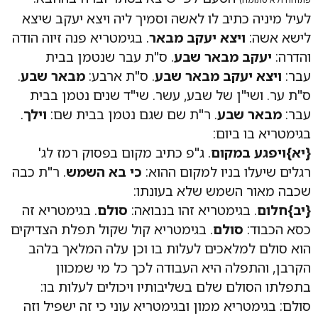
לעיל מיניה כתיב לו לאשה וסמיך ליה ויצא יעקב שיצא
לישא אשה:
ויצא יעקב מבאר
. בגימטריא פנה זיוה הודה
והדרה:
יעקב מבאר שבע
. ס"ת עבר שנטמן בבית
עבר:
ויצא יעקב מבאר שבע
. ס"ת ארבע:
מבאר שבע
.
ס"ת ער. ושי"ן של שבע, עשר. שי"ד שנים נטמן בבית
עבר:
מבאר שבע
. ר"ת שם שגם נטמן בבית שם:
וילך
.
בגימטריא בו ביום:
{יא}
ויפגע במקום
. ג"פ כתיב מקום בפסוק רמז לג'
רגלים שיעלו בניו למקום ההוא:
כי בא השמש
. ר"ת כבה
שכבה מאור השמש שלא בעונתו:
{יב}
חלום
. בגימטריא זהו בנבואה:
סולם
. בגימטריא זה
כסא הכבוד:
סולם
. בגימטריא קול שקול תפלת הצדיקים
הוא סולם למלאכים לעלות בו וכן עלה המלאך בלהב
הקרבן, והתפלה היא העבודה לכך כל מי שמכוון
בתפלתו הסולם שלם בשליבותיו ויכולים לעלות בו:
סולם: בגימטריא ממון ובגימטריא עוני כי זה ישפיל וזה