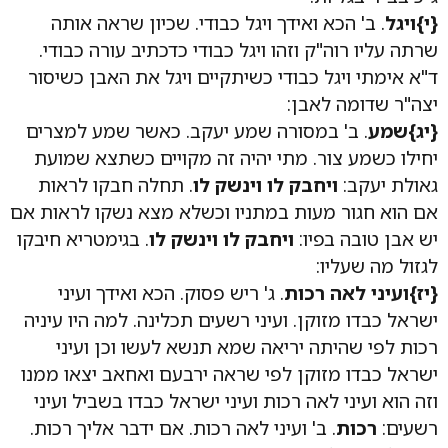
{י}ויגל
. ב' הכא ואידך ויגל כבודי. שכיון שראה אותה
שרתה עליו רוה"ק וזהו ויגל כבודי כדכתיב עורה כבודי.
ד"א אימתי ויגל כבודי כשיתקיים ויגל את האבן כשיסור
יצה"ר שדומה לאבן:
{יג}שמע
. ב' במסורה שמע יעקב. כאשר שמע למצרים
יחילו כשמע צור. מתי יהיה זה מקויים כשתצא שמועת
גאולת יעקב:
ויחבק לו וינשק לו
. תחלה חבקו לראות
אם הוא חגור מעות במתניו וכשלא מצא נשקו לראות אם
יש אבן טובה בפיו:
ויחבק לו וינשק לו
. בגימטריא חיבקו
לגזול מה שעליו:
{יז}ועיני לאה רכות
. ג' ריש פסוק. הכא ואידך ועיני
ישראל כבדו מזוקן. ועיני רשעים תכלינה. למה היו עיניה
רכות לפי שהיתה יריאה שמא תנשא לעשו וכן ועיני
ישראל כבדו מזוקן לפי שראה ירבעם ואחאב יצאו ממנו
וזה הוא ועיני לאה רכות ועיני ישראל כבדו בשביל ועיני
רשעים:
רכות
. ב' ועיני לאה רכות. אם ידבר אליך רכות.