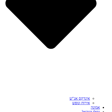
אינדקס אנ"ש
אירוח ונופש
אמונה
גדולי ישראל