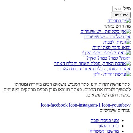
מייל
הצטרפות
מה חדש באתר
אין כשלונות – יש שיעורים
ובואו נדבר קצת זוגיות
דאגה? למה? כמה? ואיך?
אהבת האחר, קבלת האחר והכלת האחר
אתר פרשת יהדות הינו אתר המנגיש נושאים רבים ביהדות ומטרתו
להמשיך ולזכות את הרבים. באתר תמצאו מגוון תכנים מרתקים ומעניינים
בקשת רחבה של נושאים.
Icon-facebook
Icon-instagram-1
Icon-youtube-v
עמודים שימושיים
זמני כניסת שבת
ברכת המזון
מחשבון גימטריה