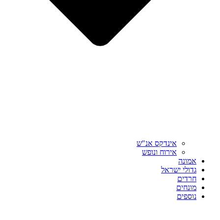
אינדקס אנ"ש
אירוח ונופש
אמונה
גדולי ישראל
חרדים
מונחים
נוספים