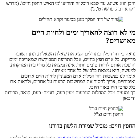
היכן הוא פשוט. עד שבא רוכל זה והודיעו 'מי האיש החפץ חיים'. (מדרש
ויקרא רבה, פרשה ט', ג').
מי לא רוצה להאריך ימים ולחיות חיים
מאושרים?
נראה כי דוד המלך בתהילים הציג את שאלת השאלות, ונתן תשובה
מדויקת. כל אדם חפץ בחיים, אבל התרופה המבוקשת שמאריכה ימים
והופכת אותם להיות טובים יותר, אינה נמצאת על מדף בית המרקחת.
למעשה, היא נמצאת בלב של כל אחד מאיתנו.
אומר לנו בפשטות דוד המלך: אדם המעוניין לחיות חיים ארוכים
ואיכותיים, צריך להסיר את המחשבות הרעות על אחרים, ולראות את
כלל פרטי חייו באור חיובי.
כך נמנעים מכל המחלות הנובעות מעין רעה, דוגמת: כעס, קנאה, מרירות
ודיכאון.
החפץ חיים זצ"ל
החפץ חיים: מוביל שמירת הלשון בדורנו
החפץ חיים, רבי ישראל מאיר הכהן מראדין
, חיבר את ספרו על הלכות