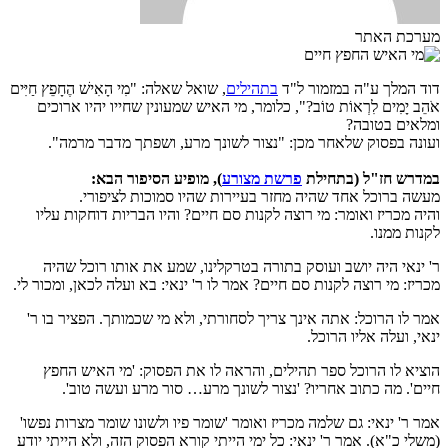
מערכת האתר
דוד המלך ע"ה במזמור ל"ד
בתהילים
, שואל שאלה: "מִי הָאִישׁ הֶחָפֵץ חַיִּים
אֹהֵב יָמִים לִרְאוֹת טוֹב?", כלומר, מי האיש שמעונין שחייו יהיו ארוכים
ומלאים בטובה?
ועונה בפסוק שלאחר מכן: "נצור לשונך מרע, ושפתך מדבר מרמה".
במדרש חז"ל (בתחילת
פרשת מצורע
), מופיע הסיפור הבא:
מעשה ברוכל אחד שהיה מחזר בעיירות שהיו סמוכות לציפורי.
והיה מכריז ואומר: מי רוצה לקנות סם חיים? והיו הבריות דוחקות עליו
לקנות ממנו.
ר' ינאי היה יושב ועוסק בתורה בטרקלינו, שמע את אותו רוכל שהיה
מכריז: מי רוצה לקנות סם חיים? אמר לו ר' ינאי: בא ועלה לכאן, ומכור לי.
אמר לו הרוכל: אתה אינך צריך לסחורתי, ולא מי שכמותך. הפציר בו ר'
ינאי, ועלה אליו הרוכל.
הוציא לו הרוכל ספר תהילים, והראה לו את הפסוק: 'מי האיש החפץ
חיים'. מה כתוב אחריו? 'נצור לשונך מרע… סור מרע ועשה טוב'.
אמר ר' ינאי: גם שלמה מכריז ואומר 'שומר פיו ולשונו שומר מצרות נפשו'
(משלי כ"א). אמר ר' ינאי: כל ימי הייתי קורא הפסוק הזה, ולא הייתי יודע