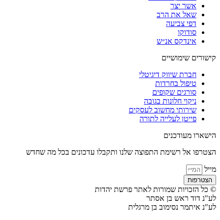
אשר יצר
שאל את הרב
דפי צביעה
סודוקו
אינדקס אנ״ש
קישורים שימושיים
חברת שיווק דיגיטלי
טיפול בחרדות
סורגים שקופים
ניקוי חלונות בגובה
שירותי מחשוב לעסקים
פייטן לעלייה לתורה
הישארו מעודכנים
הצטרפו אל רשימת התפוצה שלנו ותקבלו עדכונים בכל מה שחדש
מייל
הצטרפות
© כל הזכויות שמורות לאתר פרשת יהדות
לע"נ דוד ראש בן אסתר
לע"נ איתמר נסימוב בן מרגלית