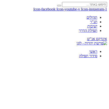
Icon-facebook
Icon-youtube-v
Icon-instagram-1
תהילים
תנ"ך
ישיבות
תפילת הדרך
אינדקס אנ"ש
ראשי
סידור תפילה