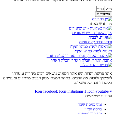
מייל
הצטרפות
מה חדש באתר
אין כשלונות – יש שיעורים
ובואו נדבר קצת זוגיות
דאגה? למה? כמה? ואיך?
אהבת האחר, קבלת האחר והכלת האחר
אתר פרשת יהדות הינו אתר המנגיש נושאים רבים ביהדות ומטרתו
להמשיך ולזכות את הרבים. באתר תמצאו מגוון תכנים מרתקים ומעניינים
בקשת רחבה של נושאים.
Icon-facebook
Icon-instagram-1
Icon-youtube-v
עמודים שימושיים
זמני כניסת שבת
ברכת המזון
מחשבון גימטריה