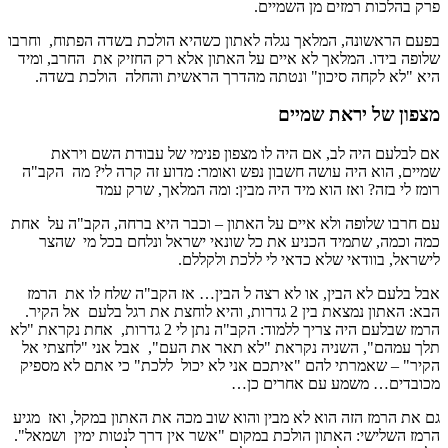
פרק בהלכות רמזים מן השמיים.
בפעם הראשונה, המלאך נגלה לאתון כשהיא הולכת בשדה הפתוח, וחרבו
שלופה בידו. המלאך לא איים על האתון אלא רק החזיק את החרב, ומיד
היא "לא לקחה סיכון" ונטתה מהדרך הראשית והחלה הולכת בשדה.
מצפון של יראת שמיים
אם לבלעם היה לב, אם היה לו מצפון פנימי של עבודת השם ויראת
שמיים, הוא היה עושה חשבון נפש ואומר: מדוע זה קרה לי? מה הקב"ה
רומז לי בזה? ואז הוא מיד היה מבין: ומה המלאך, שרק עמד
עם חרבו שלופה ולא איים על האתון – וכבר היא ברחה, הקב"ה על אחת
כמה וכמה, שתמיד הכניע את כל שונאי ישראל ונלחם בכל מי שהצר
לישראל, בוודאי שלא כדאי לי ללכת ולקללם.
אבל בלעם לא הבין, או לא רצה ל הבין… אז הקב"ה שלח לו את הרמז
הבא: האתון נמצאת בין 2 גדרות, והיא לוחצת את רגל בלעם אל הקיר.
הרמז שבלעם היה צריך ללמוד: הקב"ה נתן לי 2 גדרות, אחת נקראת "לא
תלך עמהם", השניה נקראת "לא תאר את העם", אבל אני "לחצתי אל
הקיר" – שאמרתי להם "איתכם אני לא יכול ללכת" כי אתם לא מספיק
מכובדים… משמע עם אחרים כן…
גם את הרמז הזה הוא לא מבין והוא שוב מכה את האתון במקל, ואז מגיע
הרמז השלישי: האתון הולכת במקום "אשר אין דרך לנטות ימין ושמאל".