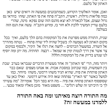
האתון של בלעם.
ואכן, אומר האלשיך הקדוש, כשמתבוננים במעשה זה רואים שיש כאן
כמה פליאות גדולות. ראשית, הקב"ה פתח את פי האתון, שזהו בוודאי נס
גדול ועצום, אבל לכאורה לא יצא מהנס הזה שום נפקא מינה, שהרי
בלעם עדיין המשיך ללכת ולא חזר בו, ומדוע הקב"ה עשה את הנס הזה
בעולם?
שנית, התורה ממש מפרטת את כל המקומות בהם הלך בלעם, ואיך בכל
מקום האתון לא נשמעה לו: בשביל שהיה ליד שדה פתוח – נטתה מהדרך
אל השדה, במשעול הכרמים – לחצה את רגלו אל הקיר, ולבסוף במקום
צר אשר אין דרך לנטות ימין או שמאל – רבצה תחתיה. מה יתן ומה יוסיף
לנו שנדע בדיוק את כל המקומות הללו?
ויותר מזה, הרי "פי האתון" זה אחד מעשרת הדברים שנבראו בערב שבת
בין השמשות, כמו שכתוב במסכת אבות. אז אנחנו מצפים שאם כבר
האתון פותחת את פיה, שהיא תגיד משהו דרמטי, משהו מיוחד, כמו
למשל כאשר "פי הארץ" נפתחה שאז היה אירוע דרמטי. ואילו כאן עד
שסופסוף האתון פתחה את פיה – מה היא בסך הכל אומרת? "מה עשיתי
לך כי היכיתני זה שלש רגלים"… משפט מאוד מובן מאליו ומאוד טבעי…
מה התורה רוצה מאיתנו ומה באה התורה
ללמדנו במעשה זה?