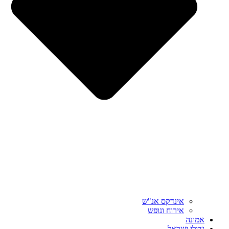
אינדקס אנ"ש
אירוח ונופש
אמונה
גדולי ישראל