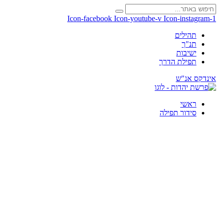
Icon-facebook
Icon-youtube-v
Icon-instagram-1
תהילים
תנ"ך
ישיבות
תפילת הדרך
אינדקס אנ"ש
ראשי
סידור תפילה