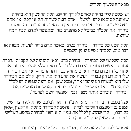
מבאר האלשיך הקדוש:
יש שלשה סוגי בחירה לאדם לאורך החיים. הסוג הראשון הוא בחירה
שאיננה לטוב או לרע, למשל – אדם רוצה לשתות תה או קפה, או אדם
רוצה לישון עם כרית או בלי כרית, אין פה מצווה או עבירה. זה אמנם
בחירה, אך הקב"ה כביכול לא מתערב בזה, ומאפשר לאדם לבחור מה
שירצה.
הסוג השני של בחירה – בחירה בטוב. כאשר אדם בוחר לעשות מצווה או
דבר טוב, הקב"ה מסייע לו מן השמיים.
הסוג השלישי של הבחירה – בחירה ברע. וכאן ההנהגה של הקב"ה עובדת
אחרת. ראשית מתרים באדם ושולחים לו רמזים שלא יעשה את זה. אם
אחרי כל הרמזים עדיין האדם מחזיק בבחירתו הרעה – אזי אם הבחירה
שלו היא רע רק עבורו – יעשה את הרע ויתן את הדין. אולם אם הבחירה
שלו היא לעשות רע ליהודי אחר, ומכל שכן אם רוצה לעשות רע לכלל
ישראל ח"ו – אזי מהשמיים מבטלים לו את האפשרות הזו שנקראת
"בחירה" ונוטלים אותה ממנו. )כמו שעשה השם לפרעה(.
אצל בלעם הדבר היה דומה: הקב"ה הראה לבלעם שהוא לא רוצה שילך,
אמנם נכון שעצם ההליכה לבדה – נחשבת לבחירה מהסוג הראשון )שאין
בה דבר( – הרי שהרצון לקלל את עמ"י הוא רצון לבחירה מהסוג השלישי,
בחירה רעה שאין להקב"ה חפץ בה.
אלא שבלעם היה להוט ללכת, ולכן הקב"ה לימד אותו (ואותנו)