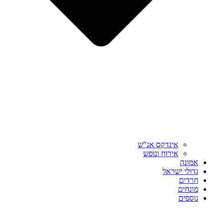
אינדקס אנ"ש
אירוח ונופש
אמונה
גדולי ישראל
חרדים
מונחים
נוספים