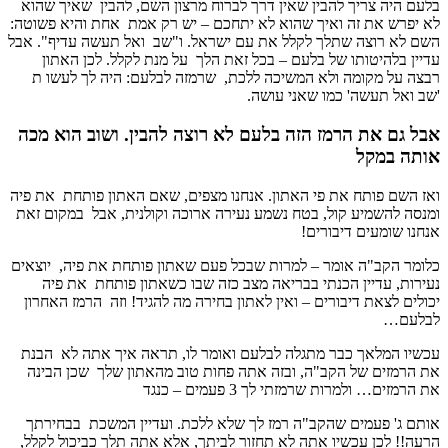
בלעם היה צריך להבין שאין דרך לברוח מרצון השם, להבין שאיך שהוא
לא יפרש את זה ואיך שהוא לא יתחכם – יש רק אמת אחת והיא פשוטה:
השם לא רוצה שתלך לקלל את עם ישראל. ו"שב ואל תעשה עדיף". אבל
עדיין בלהיטותו של בלעם – בכל זאת הלך על מנת לקלל. לכן האתון
רבצה על מקומה ולא המשיכה ללכת, שרמזה לבלעם: היה לך לעשו ת
'שב ואל תעשה' כמו שאני עושה.
אבל גם את הרמז הזה בלעם לא רוצה להבין. ושוב הוא מכה
אותה במקל
ואז השם פותח את פי האתון. אנחנו מצפים, שאם האתון פותחת את פיה
ומנסה להשמיע קול, בטח נשמע נעירה ארוכה וקולנית, אבל במקום זאת
אנחנו שומעים דיבורים!
כלומר הקב"ה אומר – למרות שבכל פעם שאתון פותחת את פיה, יוצאים
נעירות, עדיין הכנתי בבריאה מצב כזה שבו כשאתון פותחת את פיה
יכולים לצאת דיבורים – ואין לאתון בחירה מה להגיד! וזה הרמז האחרון
לבלעם…
עכשיו המלאך כבר מתגלה לבלעם ואומר לו, תראה איך אתה לא הבנת
את הרמזים של הקב"ה, ובזה אתה פחות טוב מהאתון שלך שכן הבינה
את הרמזים… ולמרות שרמזתי לך 3 פעמים – כנגד
אותם ג' פעמים שהקב"ה רמז לך שלא ללכת. ועדיין המשכת בבחירתך
הרעה!! לכן עכשיו אתה לא תחזור לביתך, אלא אתה תלך כביכול לקלל,