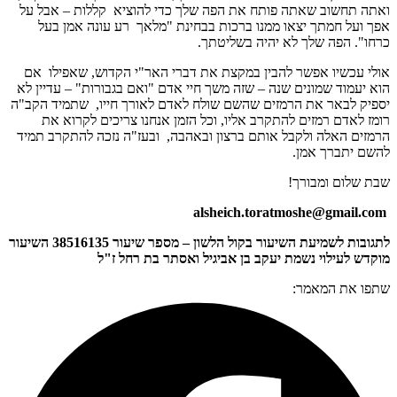
ואתה תחשוב שאתה פותח את הפה שלך כדי להוציא קללות – אבל על
אפך ועל חמתך יצאו ממנו ברכות בבחינת "מלאך רע עונה אמן בעל
כרחו". הפה שלך לא יהיה בשליטתך.
אולי עכשיו אפשר להבין במקצת את דברי האר"י הקדוש, שאפילו אם
הוא יעמוד שמונים שנה – שזה משך חיי אדם "ואם בגבורות" – עדיין לא
יספיק לבאר את הרמזים שהשם שולח לאדם לאורך חייו, שתמיד הקב"ה
רומז לאדם רמזים להתקרב אליו, וכל הזמן אנחנו צריכים לקרוא את
הרמזים האלה ולקבל אותם ברצון ובאהבה, ובעז"ה נזכה להתקרב תמיד
להשם יתברך אמן.
שבת שלום ומבורך!
alsheich.toratmoshe@gmail.com
לתגובות לשמיעת השיעור בקול הלשון – מספר שיעור 38516135 השיעור
מוקדש לעילוי נשמת יעקב בן אביגיל ואסתר בת רחל ז"ל
שתפו את המאמר: