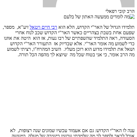
הרב קובי רפאלי
תלמידו הגדול של האר"י הקדוש, הלא הוא
רבי חיים ויטאל
זיע"א, מספר,
שפעם אחת בשבת בצהריים כאשר האר"י הקדוש שכב לנוח אחרי
הסעודה, ראה התלמיד שהשפתיים של רבו נעות, אז הוא היטה את אוזנו
כדי לשמוע מה אומר האר"י. אלא שבדיוק אז התעורר האר"י הקדוש
ושאל את תלמידו מדוע הוא רוכן מעליו. השיב המהרח"ו, רציתי לשמוע
מה הרב אומר, כי אני בטוח שכל מה שיוצא לך מהפה הכל תורה.
ענה לו האר"י הקדוש: גם אם אעמוד עכשיו שמונים שנה רצופות, לא
אוכל לבאר ולספר לך מה שלמדתי עכשיו בישיבה של מעלה במעשה