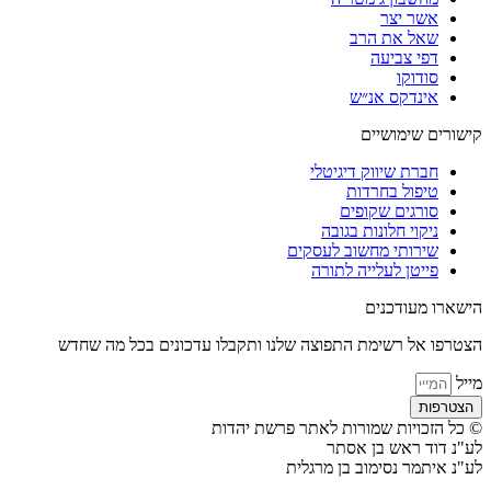
אשר יצר
שאל את הרב
דפי צביעה
סודוקו
אינדקס אנ״ש
קישורים שימושיים
חברת שיווק דיגיטלי
טיפול בחרדות
סורגים שקופים
ניקוי חלונות בגובה
שירותי מחשוב לעסקים
פייטן לעלייה לתורה
הישארו מעודכנים
הצטרפו אל רשימת התפוצה שלנו ותקבלו עדכונים בכל מה שחדש
מייל
הצטרפות
© כל הזכויות שמורות לאתר פרשת יהדות
לע"נ דוד ראש בן אסתר
לע"נ איתמר נסימוב בן מרגלית