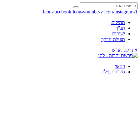
Icon-facebook
Icon-youtube-v
Icon-instagram-1
תהילים
תנ"ך
ישיבות
תפילת הדרך
אינדקס אנ"ש
ראשי
סידור תפילה