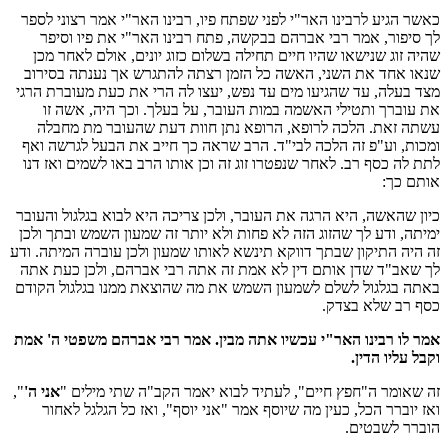
כאשר הגיע לרבינו האר"י לפני שפתח פיו, רבינו האר"י אמר רצוני לספר
לך סיפור, אמר רבי אברהם בבקשה, פתח רבינו האר"י את פיו וסיפר
שהיה זוג שנישאו שהיו חיים תחילה בשלום כזוג יונים, אולם לאחר מכן
שנאו אחד את השני, האשה כל הזמן רצתה להתגרש אך נענתה בסירוב
מצד בעלה, עד שהגיעו מים עד נפש, יעצו לה הרי את כעת מעוברת הרגי
את עוברך ותטילי האשמה במות העובר, על בעלך. וכך היה, אשה זו
עשתה זאת. הלכה לרופא, הרופא נתן חוות דעת שהעובר מת מחבלה
ומכות, וע"פ זה הלכה לבי"ד. הרב שראה כך חייב את הבעל לגרשה ואף
לתת לה כסף רב. לאחר שנפטרו זוג זה וכן אותו הרב באו לשמים ואז דנו
אותם כך:
כיון שהאשה, היא הרגה את העובר, ולכן צריכה היא לבוא בגלגול והעובר
ימיתה, ודע לך שהזוג הזה לא פחות ולא יותר זה שמעון השמש ובתך ולכן
זה היה התיקון שבתך דווקא תינשא לאותו שמעון ולכן עוברה המיתה. ודע
לך שאב"ד שדן אותם דין לא אמת זה אתה רבי אברהם, ולכן כעת אתה
באתה בגלגול לשלם לשמעון השמש את מה שהוצאת ממנו בגלגול הקודם
כסף רב שלא בצדק.
אמר לו רבינו האר"י עכשיו אתה מבין. אמר רבי אברהם משפטי ה' אמת
וקבל עליו הדין.
זה שאומר ה"חפץ חיים", לעתיד לבוא יאמר הקב"ה שתי מילים "
אני ה'
",
ואז יוברר הכל, כעין מה שיוסף אמר "אני יוסף", ואז כל הגלגל לאחור
הוברר לשבטים.