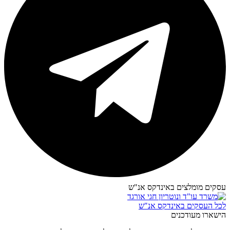
עסקים מומלצים באינדקס אנ"ש​
לכל העסקים באינדקס אנ"ש
הישארו מעודכנים