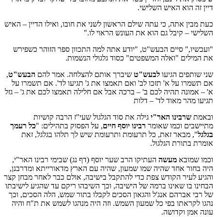
דיין זה הוא האיש השלישי.
כעת מבין אתה, כי עתה שילם הראשון לשני את חובו, ואילו הדיין – האיש
השלישי – קיבל גם הוא את העונש הראוי לו."
"ועכשיו," סיים הבעש"ט, "יודע אתה למה התכוון ספר הזוהר כשפירש
את המילים "ואלה המשפטים" כסוד גלגולי הנשמות.
שני שותפים הגיעו
לבעש"ט
שיברך אותם להצלחה. אמר להם
הבעש"ט
,
אם תשמרו על א' תזכו לב' ואם תאמצו את ג' תגיעו לד'. אם תשמרו על
א' – אמונה תהיה לכם ב' – ברכה אבל אם חלילה תאמצו לכם את ג' – גזל
תגיעו מהר מאוד לד' – דלות
ובאמת
שרבינו האר"י
גילה את סוד הגלגול שעי"ז הרבה קושיות
מתיישבים וכמו שאומר
רבינו יוסף חיים
, על הפסוק בתהילים: "
כל רעמך
בגלגל
", מבאר זאת, כל תרעומת ותרעומת שיש לך תלהו בגלגל, זאת
אומרת בתורת הגלגול.
וכמו שמובא
מעשה
העתיקו הרב שער יוסף (דף נג) שבימי רבינו האר"י,
היה בחור אחד שהיה שמו שמעון, שהיה עם הארץ מדאורייתא ומדרבנן,
והגיע לעיר הקודש צפת כדי להתקבל בישיבה, אולם כבר לאחר מבחן קצר
הבחינו בו שאינו ברמה של הישיבה, וכך השיבהו ריקם עד שהגיע לישיבתו
של רבי אברהם אנג'ל והגאון הסכים לקבלו בתור שמש, הלה הסכים, וכך
נהגו לקראתו בפי כל שמעון השמש. וזה היה מנהגו לשמש את ת"ח והיה
עונה אמן וקדושה.