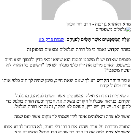
מרא דאתרא גן יבנה - הרב דוד הכהן
וְאֵלֶּה הַמִּשְׁפָּטִים אֲשֶׁר תָּשִׂים לִפְנֵיהֶם
:
שמות פרק-כא
בזוהר הקדוש
נאמר כי כל תורת הגלגולים נמצאים בפסוק זה
פעמים שאדם יש לו משפט ובטוח הוא שיצא זכאי בדין ולבסוף יוצא חייב
במשפט. האדם מרים את ידיו כלפי מעלה ושואל: "השופט כל הארץ לא
יעשה משפט"?
אומר
הזוהר הקדוש
דע לך שאם יצאת חייב, סימן שהיה לך חוב כלפי אותו
אדם מגלגול קודם
זה שאומרת התורה: ואלה המשפטים אשר תשים לפניהם, מהגלגול
הקודם, כנראה שבגלגול הקודם עשקת את חברך וכעת חזרת בגלגול כדי
לתקן זאת. יש דין ויש דיין, העולם לא הפקר, זה נקרא תורת הגלגול.
ואשר לא צדה והאלוהים אינה לידו ושמתי לך מקום אשר ינוס שמה
התורה מדברת על אדם שהרג את חברו בלי כוונה, לא התכוון להרוג אותו.
ואשר לא צדה
, למה אם כן קרה כך שהוא הרג אותו? התשובה היא: