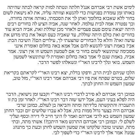
לימים אשת רבי אברהם אנג'ל חלתה ונטתה למות קראה לבתה שהיתה
באותו זמן עומדת בפגישות כדי להנשא וצוותה עליה, את לא נישאת לשום
בחור ללא שאבוא בחלומך ואתן לך את הסכמתי, נאותה אותה בחורה,
וכך נפטרה אמה לבית עולמה. לאחר שנה, אביה הציע לה בחורים רבים
היתה יוצאת עימם פעם פעמיים ולאחר מכן שוללת זאת, אביה הביא עוד
בחורים ואת כולם היתה שוללת, עד שאביה כעס ושאל את בתו מדוע את
עושה זאת? והלא כל הבחורים שהצעתי לך, עילויים הם!? השיבה הבת:
אבי! באמת רצוני להנשא להם אבל אמא באה בחלום ואומרת אינני
מסכימה שתינשאי לשום בחור כי אם לשמעון השמש וזו אין רצוני. אמר
אביה, באמת שגם לי אמך באה בחלום ואומרת לי שתינשאי לשמעון
השמש. בואי ונלך לרבינו האר"י ונשאלהו לפשר הדבר.
הלכו שניהם לבית הרב, ודפקו בדלת, יצא רבינו האר"י לקראתם בקריאת
שלום, בטרם שפתח את פיו רבי אברהם אמר רבינו האר"י, מזל טוב,
שמעון השמש זה החתן לבתך.
כמובן רבי אברהם לא סירב לדברי רבינו האר"י וקבעו זמן נישואין, הדבר
היה לפלא בעיני העם, אבל ידעו שזה דבר רבינו האר"י. לאחר זמן בת זו
התעברה והתקשתה בלידתה ומתה והביאה בן לעולם, כמובן שרבי
אברהם היה בצער גדול ממות בתו, אבל לא עברו שלושים יום וכבר החתן
שמעון השמש בא לרבי אברהם ואמר לו הינך חייב לי דירה וכסף ועליך
לשלם לי. וכמובן רבי אברהם התרגש מאד היתכן?! אשתי מתה, ובתי
מתה, ועשינו טובה שלקחנו את שמעון השמש לחתן וכעת כך מתנהג
עמנו? אמר אלך לרבינו האר"י כדי לשפוך לבי.