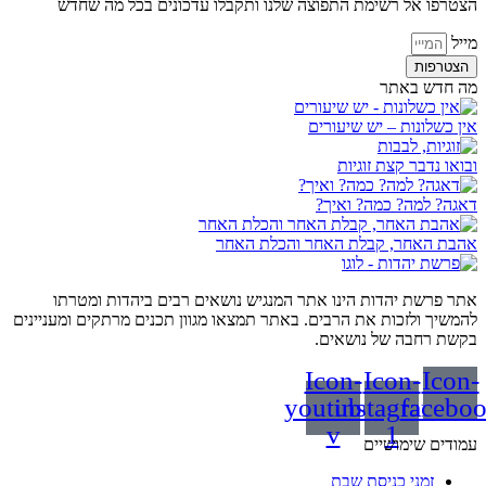
הצטרפו אל רשימת התפוצה שלנו ותקבלו עדכונים בכל מה שחדש
מייל
הצטרפות
מה חדש באתר
אין כשלונות – יש שיעורים
ובואו נדבר קצת זוגיות
דאגה? למה? כמה? ואיך?
אהבת האחר, קבלת האחר והכלת האחר
אתר פרשת יהדות הינו אתר המנגיש נושאים רבים ביהדות ומטרתו
להמשיך ולזכות את הרבים. באתר תמצאו מגוון תכנים מרתקים ומעניינים
בקשת רחבה של נושאים.
Icon-
Icon-
Icon-
youtube-
instagram-
facebo
v
1
עמודים שימושיים
זמני כניסת שבת