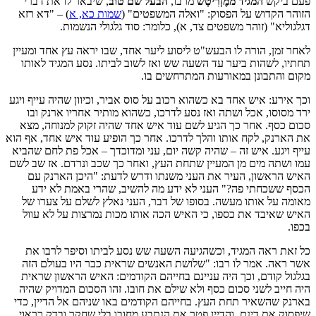
פעם ביקש
המגיד ממֶזְרִיטְשׁ
מרבו,
הבעל שם טוב
, שיבאר לו את דברי
הזוהר הקדוש על הפסוק: "ואלה המשפטים" (
שמות כא, א
) –
"דא רזא
דגלגוליא"
(זוהר משפטים צד, א), כלומר: סוד גלגולי הנשמות.
לאחר זמן, הורה לו הבעש"ט ליסוע ליער אחד, שבו יראה עץ אחד ומעיין
תחתיו, לשהות ביער עד השעה שש ואז לשוב לביתו. נסע המגיד לאותו
מקום והתבונן במאורעות המתרחשים בו.
וכך אירע: איש אחד בא כשהוא רכוב על סוס אביר, וכיוון שהיה עייף ויגע
ירד מסוסו, אכל ושתה ואז נסע לדרכו, כשהוא מותיר אחריו ארנק ובו
סכום כסף. אחר כך הגיע לשם עוד איש אחד שהיה זקוק למנוחה, מצא
את הארנק, לקח אותו והלך לדרכו. אחר כך הופיע עוד איש אחד, אף הוא
עייף ויגע. איש זה – שהיה קשה יום, עני ומדוכדך – אכל פת לחם שהביא
עמו ושתה מים מן המעיין שתחת העץ, ואחר כך שכב ונרדם. אז שב לשם
האיש הראשון, העיר את העני משנתו ודרש לדעת: "היכן הארנק עם
הכסף ששכחתי פה?" העני לא ידע מה להשיב, שהרי באמת לא ידע
מאומה על אותו מעשה. בסופו של דבר, העני נאלץ לשלם על צערו של
האיש שאיבד את כספו, כי האיש הכה אותו מכות נמרצות על לא עוול
בכפו.
כל זאת ראה המגיד, וכשהגיעה השעה שש נסע לביתו וסיפר לרבו את
אשר ראה. אמר לו רבו: "שלושת האנשים שראית כבר היו בעולם הזה
בגלגול קודם, וכך היה עניינם בחייהם הקודמים: האיש הראשון שראית
היה חייב לשני סכום כסף ולא שילם את חובו. זהו הסכום המדויק שהיה
בארנק שהשאיר תחת העץ. בחייהם הקודמים באו שניהם אל הדיין, כדי
שיפסוק את דינם, והדיין פטר את הנתבע מחובו בלי שחקר ובדק כראוי.