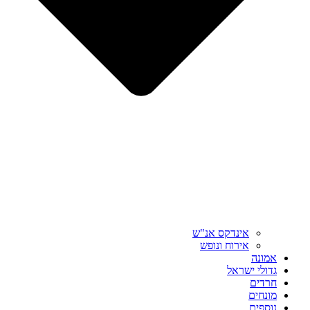
אינדקס אנ"ש
אירוח ונופש
אמונה
גדולי ישראל
חרדים
מונחים
נוספים