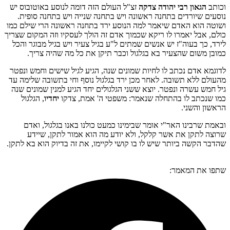
וכותב
הגאון רבי יהודה צדקה
זצ"ל העולם הזה דומה לנוסע באוטובוס יש
נוסעים שיורדים בתחנה ראשונה ויש בתחנה שנייה ויש בתחנה סופית.
ושוטה הוא האדם שיאמר למה הנוסע ירד בתחנה ראשונה הרי שילם כמו
כולם, אבל יאמרו לו ריקא שכמוך אדם זה הולך לעסקיו וזה המקום שצריך
לירד, כך בעוה"ז יש אנשים שמתים ל"ע בגיל צעיר ויש בגיל מבוגר והכל
כמובן משום שהצעיר בא בגלגול וכבר תיקן את כל מה שהיה צריך.
לדוגמא אדם נכתב לו לחיות שמונים שנה, הגיע לגיל שישים וחמש ונפטר
מהעולם ללא תשובה. לאחר מכן ירד בגלגול נוסף וחי בתשובה שלימה עד
גיל חמש עשרה ונפטר. יוצא ששני הגלגולים יחד הגיע למנין שמונים שנה
כמו שנכתב לו בהתחלה שנאמר: משפטי ה' אמת, צדקו
יחדיו
, הגלגול
הראשון והשני.
ובאמת שרבינו האר"י אומר שבימינו כמעט כולנו באנו בגלגול, ואדם
שרוצה לתקן את אשר קלקל, ולא יודע מה הוא אמור לתקן, שיידע
שהדבר הקשה ביותר שיש לו בו קושי לקיימו, את זה בדיוק הוא בא לתקן.
שתפו את המאמר: