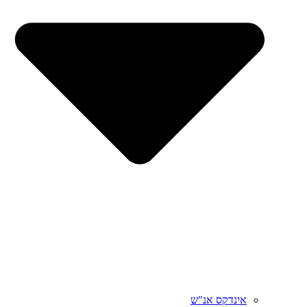
אינדקס אנ"ש