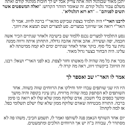
יתכן מאוד שבגלגול הזה אתה צדיק אבל יש לך חובות מגלגול קודם ואתה
משלם עבור גלגול קודם. זה שאומר הזוהר הקדוש: "
ואלה המשפטים אשר
תשים לפניהם
" – "
דא רזא דגלגוליא
".
לרבנו האר"י
היה תלמיד בצפת שביקש מהאר"י ברכה לזיווג. אמר לו
האר"י רואה אני שזיווגך במצרים. סע למצרים ושם תמצא את זיווגך.
נסע התלמיד למצרים נכנס ללמוד שם בישיבה ולאחר שנתיים הכיר אשה
חכמה, יפה ועשירה. אהב אותה אהבה גדולה, התחתן איתה ורווה ממנה
נחת עד בלי סוף. בוקר אחד לאחר שנתיים ימים לא קמה ממיטתה לא
עלינו. היה הבחור בצער גדול מאוד.
מכר את כל מה שהיה לו מאשתו וחזר לצפת. בא לפני האר"י ושאל: רבנו,
זה הזיווג? ביקשתי זיווג, ראה מה קרה לי.
אמר לו האר"י שב ואספר לך
היו היו שני שותפים עבדו יחד וחילקו את הרווחים שווה בשווה. אחד
השותפים לא הסתפק במה שהיה מרוויח, נתן עיניו בקופה והיה מושך
ומושך כספים בלי חשבון. אדם שלוקח ממון שלא שלו לא רואה בו סימן
ברכה. התורה מבטיחה שאדם שלוקח ממון שלא שלו ישלם תשלומי כפל.
אז למה לקחת?
יום אחד השותף הנאמן פנה לשותפו ואמר לו, תשמע חביבי, משהו פה לא
מסתדר לי, עבודה ב"ה יש אך הרווחים הולכים ומתמעטים.