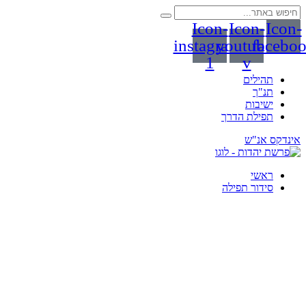
Icon-
Icon-
Icon-
instagram-
youtube-
facebo
1
v
תהילים
תנ"ך
ישיבות
תפילת הדרך
אינדקס אנ"ש
ראשי
סידור תפילה