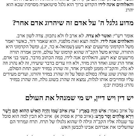
והאלוהים אינה לידו
הקדוש ברוך הוא גלגל סיטואציה מסוימת שבא הוא
יהרג
מדוע גלגל ה' על אדם זה שיהרוג אדם אחר?
אומר רש"י:
ואשר לא צדה
. לא ארב לו ולא נתכוון. צדה לשון ארב.
והאלהים אנה לידו
. ולמה תצא זאת מלפניו, הוא שאמר דוד, כאשר יאמר
משל הקדמוני מרשעים יצא רשע (שמואל-א כד, יג.), ומשל הקדמוני היא
התורה, שהיא משל הקב"ה שהוא קדמונו של עולם, והיכן אמרה תורה
מרשעים יצא רשע, והאלהים אנה לידו, במה הכתוב מדבר, בשני בני אדם,
אחד הרג שוגג ואחד הרג מזיד, ולא היו עדים בדבר שיעידו, זה לא נהרג וזה
לא גלה, והקב"ה מזמנן לפונדק אחד, זה שהרג במזיד יושב תחת הסולם,
וזה שהרג שוגג עולה בסולם ונופל על זה שהרג במזיד והורגו, ועדים מעידים
עליו ומחייבים אותו לגלות, נמצא זה שהרג בשוגג גולה, וזה שהרג במזיד
נהרג: (מכות יב:):
יש דין ויש דיין, יש מי שמנהל את העולם
על איוב נאמר:
אִישׁ הָיָה בְאֶרֶץ ־ עוּץ אִיּוֹב שְׁמוֹ וְהָיָה הָאִישׁ הַהוּא תָּם וְיָשָׁר
וִירֵא אֱלֹהִים וְסָר מֵרָע
: (איוב פרק א פסוק א) איוב לא הבין למה הוא סובל
עד שנגלה אליו הקב"ה וגילה לו שהוא גלגולו של תרח. תרח ונמרוד הם
שהשליכו את אברהם אבינו לכבשן האש.