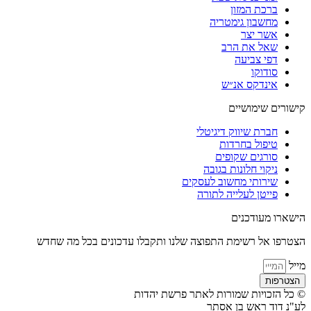
ברכת המזון
מחשבון גימטריה
אשר יצר
שאל את הרב
דפי צביעה
סודוקו
אינדקס אנ״ש
קישורים שימושיים
חברת שיווק דיגיטלי
טיפול בחרדות
סורגים שקופים
ניקוי חלונות בגובה
שירותי מחשוב לעסקים
פייטן לעלייה לתורה
הישארו מעודכנים
הצטרפו אל רשימת התפוצה שלנו ותקבלו עדכונים בכל מה שחדש
מייל
הצטרפות
© כל הזכויות שמורות לאתר פרשת יהדות
לע"נ דוד ראש בן אסתר