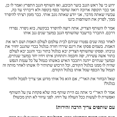
ידוע כי על ראש הגנב בוער הכובע, ואז השותף הגנב התפרץ ואמר לו כן,
אני כבר תקופה ארוכה רואה שחסר כסף בקופה ולא דיברתי עד כה,
עכשיו שאתה מדבר, אני יודע שאתה גונב אותי. כבר מזמן רציתי להיפרד
ממך, לפרק את השותפות ביננו
אמר לו השותף הצדיק, אתה רוצה להיפרד בבקשה, בוא ניפרד. נפרדו
דרכם. התברר בדיעבד שהשותף הגנב במשך שנים גנב אותו
לאחר כמה שנים נפטרו שניהם לבית עולמם לעולם האמת ושם ראו את
האמת. בשמים פסקו את דינם שירדו חזרה בגלגול בכדי שהגנב יחזיר את
גניבתו. ופסקו שהשותף הצדיק יבא בגלגול בתור גבר והגנב יבא לעולם
בתור אשה עשירה, יפה וחכמה ותתחתן איתו ויחיו יחד במשך שנתיים,
ובמשך שנתיים ייהנה ויתכבד האיש באשתו כגמול על כל עגמת הנפש
שהיה לו ממנו בגלגול הקודם, וכל הרכוש שתותיר לו אשתו לאחר מותה זה
תגמול על הכסף שגזל אותו בגלגול הקודם.
שאל הבחור את האר"י, אם הוא גזל אותי מדוע אני צריך לסבול ולחזור
בגלגול?
אמר לו האר"י כי אתה גם היית שותף בזה שלא פקחת עין על השותף
ואפשרת לו לעשות ככל העולה על רוחו. לפני עיוור לא תתן מכשול!
עם שותפים צריך הרבה זהירות!