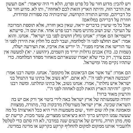
ויש להבין: מדוע חזר על כל פרט ופרט, הלא די היה שיאמר: "אם תעשון
את הדבר הזה, והיתה הארץ הזאת לכם לאחוזה", ותו לא. מדוע חזר על
כל דבריהם, ומדוע התורה הקדושה, שתיבותיה כה ספורות ומדודות,
חוזרת על דבריהם במלואם!
אבל כל מי שיעיין בדברים יראה, שאין כאן חזרה, אלא תוספת המרובה
על העיקר. שוב ושוב מדגיש משה רבנו פרט אחד. את שם ה', סייעתא
דישמייא! הם אמרו: "אנחנו נחלץ חושים לפני בני ישראל". אנחנו. והוא
אמר: "אם תחלצו לפני ה' למלחמה, ועבר לכם כל חלוץ את הירדן לפני ה'
עד הורישו את אויביו מפניו". ה' יוריש את אויביו, את הצירעה ישלח,
(שמות כג. כח') אבנים גדולות יוריד מן השמים, (יהושע י. יא') למעשה אין
בכם צורך, רק כדי שלא יאמרו שנשארתם מאחור מפחד המלחמה. כדי
שתהיו נקיים מה' ומישראל.
הם אמרו: "עד אשר אם הביאונום אל מקומם". אנחנו. ומשה רבנו אמר:
"ונכבשה הארץ לפני ה'". לא אתם. "לא נשוב אל בתינו עד התנחל בני
ישראל איש נחלתו", אמרו. אנחנו נשוב, אל בתינו ונחלתנו. ומשה רבנו
תיקן: "והיתה הארץ הזאת לכם לאחוזה לפני ה'".
והרעיון מאוד ברור!
יחודה ומשמעותה של ארץ ישראל באה לידי ביטוי אך ורק אם יש בה
השראת שכינה. ארץ ישראל מעורטלת מדבקות בה', מתורה, ממצוות
ומאמונה אין לה שום יחוד , שום משמעות הרי היא ככל הארצות! כל מה
שעשה עמנו הקדוש ברוך הוא ביציאתנו ממצרים, עשר מכות, קריעת ים
סוף, מתן תורה, נדודים של ארבעים שנה במדבר, לא היו סתם כדי לטלטל
ולהעביר אותנו ממקום למקום להחליף קרקע בקרקע או מדינה במדינה.