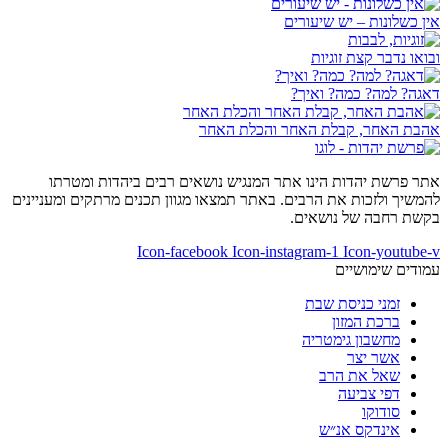
אין כשלונות – יש שיעורים
ובואו נדבר קצת זוגיות
דאגה? למה? כמה? ואיך?
אהבת האחר, קבלת האחר והכלת האחר
אתר פרשת יהדות הינו אתר המנגיש נושאים רבים ביהדות ומטרתו
להמשיך ולזכות את הרבים. באתר תמצאו מגוון תכנים מרתקים ומעניינים
בקשת רחבה של נושאים.
Icon-facebook
Icon-instagram-1
Icon-youtube-v
עמודים שימושיים
זמני כניסת שבת
ברכת המזון
מחשבון גימטריה
אשר יצר
שאל את הרב
דפי צביעה
סודוקו
אינדקס אנ״ש