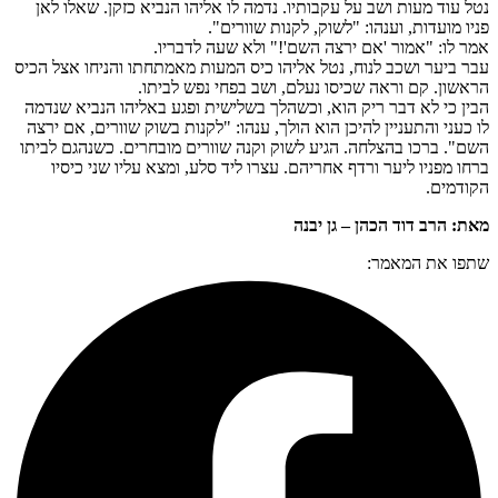
נטל עוד מעות ושב על עקבותיו. נדמה לו אליהו הנביא כזקן. שאלו לאן
פניו מועדות, וענהו: "לשוק, לקנות שוורים".
אמר לו: "אמור 'אם ירצה השם'!" ולא שעה לדבריו.
עבר ביער ושכב לנוח, נטל אליהו כיס המעות מאמתחתו והניחו אצל הכיס
הראשון. קם וראה שכיסו נעלם, ושב בפחי נפש לביתו.
הבין כי לא דבר ריק הוא, וכשהלך בשלישית ופגע באליהו הנביא שנדמה
לו כעני והתעניין להיכן הוא הולך, ענהו: "לקנות בשוק שוורים, אם ירצה
השם". ברכו בהצלחה. הגיע לשוק וקנה שוורים מובחרים. כשנהגם לביתו
ברחו מפניו ליער ורדף אחריהם. עצרו ליד סלע, ומצא עליו שני כיסיו
הקודמים.
מאת: הרב דוד הכהן – גן יבנה
שתפו את המאמר: