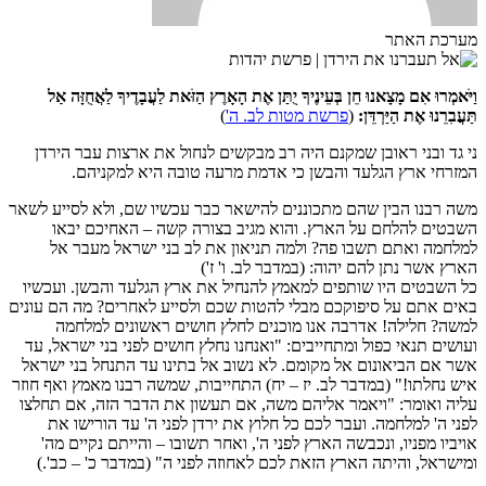
מערכת האתר
וַיֹּאמְרוּ אִם מָצָאנוּ חֵן בְּעֵינֶיךָ יֻתַּן אֶת הָאָרֶץ הַזֹּאת לַעֲבָדֶיךָ לַאֲחֻזָּה אַל
תַּעֲבִרֵנוּ אֶת הַיַּרְדֵּן:
(
פרשת מטות לב. ה'
)
ני גד ובני ראובן שמקנם היה רב מבקשים לנחול את ארצות עבר הירדן
המזרחי ארץ הגלעד והבשן כי אדמת מרעה טובה היא למקניהם.
משה רבנו הבין שהם מתכוננים להישאר כבר עכשיו שם, ולא לסייע לשאר
השבטים להלחם על הארץ. והוא מגיב בצורה קשה – האחיכם יבאו
למלחמה ואתם תשבו פה? ולמה תניאון את לב בני ישראל מעבר אל
הארץ אשר נתן להם יהוה: (במדבר לב. ו' ז')
כל השבטים היו שותפים למאמץ להנחיל את ארץ הגלעד והבשן. ועכשיו
באים אתם על סיפוקכם מבלי להטות שכם ולסייע לאחרים? מה הם עונים
למשה? חלילה! אדרבה אנו מוכנים לחלץ חושים ראשונים למלחמה
ועושים תנאי כפול ומתחייבים: "ואנחנו נחלץ חושים לפני בני ישראל, עד
אשר אם הביאונום אל מקומם. לא נשוב אל בתינו עד התנחל בני ישראל
איש נחלתו!" (במדבר לב. יז – יח) התחייבות, שמשה רבנו מאמץ ואף חוזר
עליה ואומר: "ויאמר אליהם משה, אם תעשון את הדבר הזה, אם תחלצו
לפני ה' למלחמה. ועבר לכם כל חלוץ את ירדן לפני ה' עד הורישו את
אויביו מפניו, ונכבשה הארץ לפני ה', ואחר תשובו – והייתם נקיים מה'
ומישראל, והיתה הארץ הזאת לכם לאחוזה לפני ה" (במדבר כ' – כב'.)