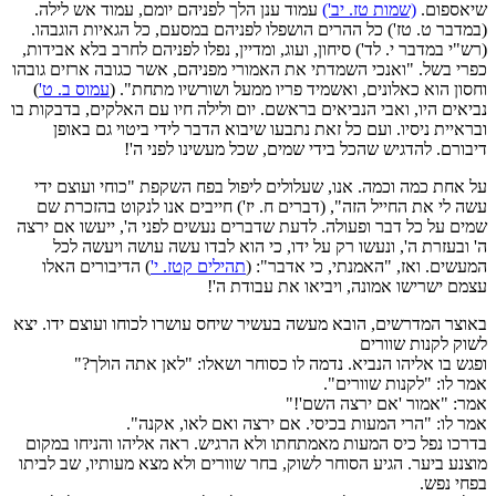
שיאספום.
(שמות טז. יב')
עמוד ענן הלך לפניהם יומם, עמוד אש לילה.
(במדבר ט. טז') כל ההרים הושפלו לפניהם במסעם, כל הגאיות הוגבהו.
(רש"י במדבר י. לד') סיחון, ועוג, ומדיין, נפלו לפניהם לחרב בלא אבידות,
כפרי בשל. "ואנכי השמדתי את האמורי מפניהם, אשר כגובה ארזים גובהו
וחסון הוא כאלונים, ואשמיד פריו ממעל ושורשיו מתחת". (
עמוס ב. ט'
)
נביאים היו, ואבי הנביאים בראשם. יום ולילה חיו עם האלקים, בדבקות בו
ובראיית ניסיו. ועם כל זאת נתבעו שיבוא הדבר לידי ביטוי גם באופן
דיבורם. להדגיש שהכל בידי שמים, שכל מעשינו לפני ה'!
על אחת כמה וכמה. אנו, שעלולים ליפול בפח השקפת "כוחי ועוצם ידי
עשה לי את החייל הזה", (דברים ח. יז') חייבים אנו לנקוט בהזכרת שם
שמים על כל דבר ופעולה. לדעת שדברים נעשים לפני ה', ייעשו אם ירצה
ה' ובעזרת ה', ונעשו רק על ידו, כי הוא לבדו עשה עושה ויעשה לכל
המעשים. ואז, "האמנתי, כי אדבר": (
תהילים קטז. י'
) הדיבורים האלו
עצמם ישרישו אמונה, ויביאו את עבודת ה'!
באוצר המדרשים, הובא מעשה בעשיר שיחס עושרו לכוחו ועוצם ידו. יצא
לשוק לקנות שוורים
ופגש בו אליהו הנביא. נדמה לו כסוחר ושאלו: "לאן אתה הולך?"
אמר לו: "לקנות שוורים".
אמר: "אמור 'אם ירצה השם'!"
אמר לו: "הרי המעות בכיסי. אם ירצה ואם לאו, אקנה".
בדרכו נפל כיס המעות מאמתחתו ולא הרגיש. ראה אליהו והניחו במקום
מוצנע ביער. הגיע הסוחר לשוק, בחר שוורים ולא מצא מעותיו, שב לביתו
בפחי נפש.