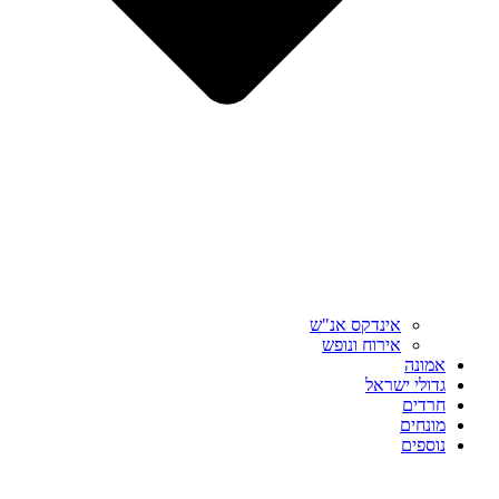
אינדקס אנ"ש
אירוח ונופש
אמונה
גדולי ישראל
חרדים
מונחים
נוספים