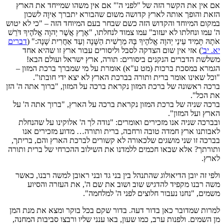
אם אין את הקשר הזה של "לפני ה'" אם אין משהו שמייחד את הארץ
הזאת והופך אותה לארץ קדושה משום שהבורא יתברך אִיוָה לשכון
במקום המיוחד והקדוש הזה כשם שבחר בעם המיוחד הזה – "כי לא יטוש
ה' עמו ונחלתו לא יעזוב" עמו צמוד לנחלתו, "אֶרֶץ אֲשֶׁר יְהוָה אֱלֹהֶיךָ דֹּרֵשׁ
אֹתָהּ תָּמִיד עֵינֵי יְהוָה אֱלֹהֶיךָ בָּהּ מֵרֵשִׁית הַשָּׁנָה וְעַד אַחֲרִית שָׁנָה:" (
דברים
יא. יב'
) אזי אין שום הצדקה לסבל וליסורים עבור ארץ זו שהיא אחד
משלשת הדברים הנקנים ביסורים: תורה, ארץ ישראל ועולם הבא!
הגמרא במסכת ברכות (מט ע"א) אומרת על מי שמברך ברכת המזון –
"וכל שאינו אומר ברית ותורה בברכת הארץ לא יצא ידי חובתו".
ברכה ראשונה של ברכת המזון נקראת ברכה על המזון, "ברוך אתה ה' הזן
את הכל".
ברכה שניה של ברכת המזון נקראת ברכה על הארץ, "ברוך אתה ה' על
הארץ ועל המזון".
ובברכה שניה אנו מזכירים ואומרים: "נודה לך ה' אלוקינו על שהנחלת
לאבותנו ארץ חמדה טובה ורחבה, ברית ותורה… מדוע מזכירים אנו
בברכה זו שני מושגים שלכאורה לא קשורים לברכת הארץ והם, בריתך,
ותורתך? אלא שבאו חכמים ללמדנו את השילוב ההכרחי של ברית ותורה
לארץ.
ולפי זה יובן הדיאולוג שהתנהל בין בני גד ובני ראובן למשה רבנו, כאשר
משה רבנו מקפיד להדגיש שוב ושוב את שם ה', את העזרה והסיוע
משמים, "נחנו נעבור חלוצים לפני ה' למלחמה".
למרות שמדובר כאן בדור דעה. בדור שקם בכל בוקר ומצא את מנת המן
מן השמים. ולפנות ערב, כמו שעון, באו ענני שליו ורבצו סביבות המחנה,