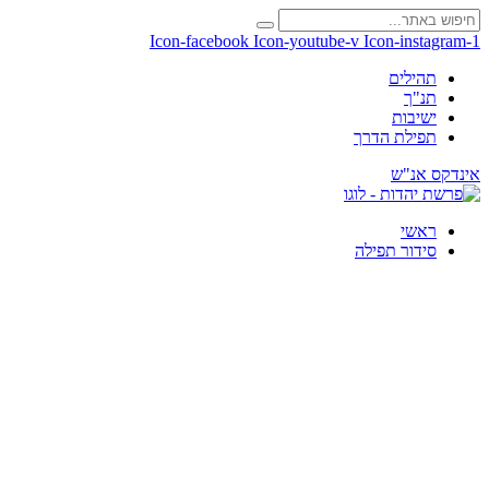
Icon-facebook
Icon-youtube-v
Icon-instagram-1
תהילים
תנ"ך
ישיבות
תפילת הדרך
אינדקס אנ"ש
ראשי
סידור תפילה