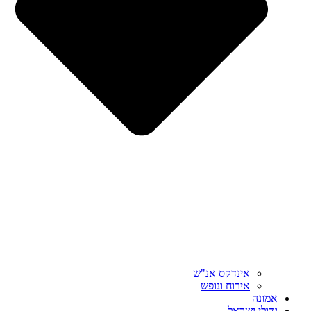
אינדקס אנ"ש
אירוח ונופש
אמונה
גדולי ישראל